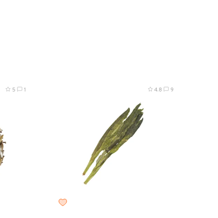
0 г
8 г
25 г
50 г
100 г
200 г
5
1
4.8
9