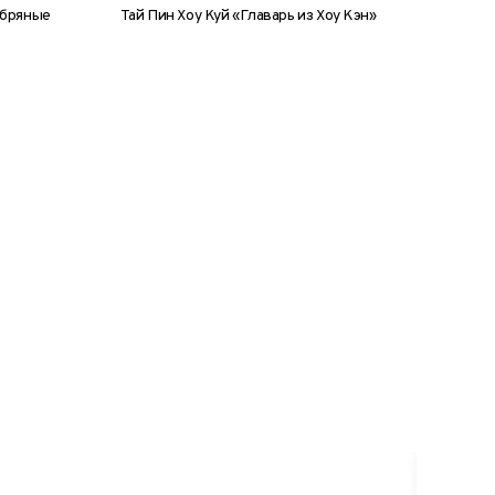
ебряные
Тай Пин Хоу Куй «Главарь из Хоу Кэн»
0 г
8 г
25 г
50 г
100 г
банка, 250гр
Мао Фе