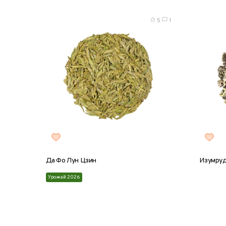
5
1
Да Фо Лун Цзин
Изумруд
Урожай 2026
8 г
25 г
50 г
100 г
200 г
8 г
2