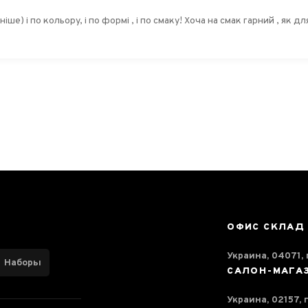
ору, і по формі , і по смаку! Хоча на смак гарний , як для Маофен, але це не той чай , пр
ОФИС СКЛАД
Украина, 04071, г
Наборы
САЛОН-МАГА
Украина, 02157, 