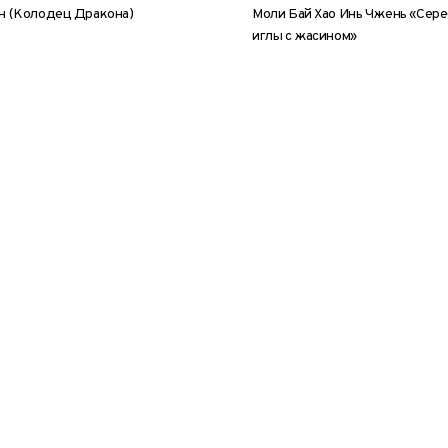
н (Колодец Дракона)
Моли Бай Хао Инь Чжень «Сер
иглы с жасином»
5 г
50 г
100 г
200 г
8 г
25 г
50 г
100 г
20