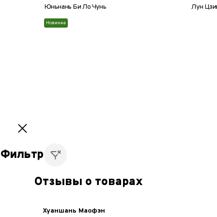
Юньнань Би Ло Чунь
Лун Цзи
Новинка
8 г
25 г
50 г
100 г
200 г
8 г
2
1
2
3
Фильтр
Отзывы о товарах
Хуаншань Маофэн
Рассыпной