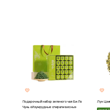
8 г
25 г
50 г
100 г
200 г
8 г
2
Подарочный набор зеленого чая Би Ло
Лун Цзи
Чунь «Изумрудные спирали весны»
Урожай 2