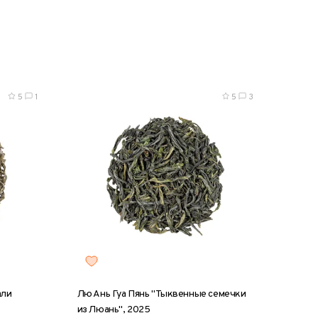
0 г
8 г
25 г
50 г
100 г
200 г
5
1
5
3
али
Лю Ань Гуа Пянь "Тыквенные семечки
из Люань", 2025