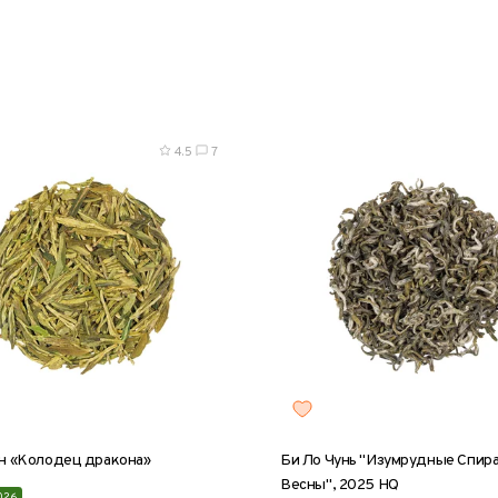
5 г
50 г
100 г
200 г
8 г
25 г
50 г
100 г
20
4.5
7
н «Колодец дракона»
Би Ло Чунь "Изумрудные Спир
Весны", 2025 HQ
026