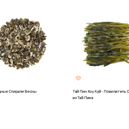
ные Спирали Весны
Тай Пин Хоу Куй - Повелитель 
из Тай Пина
5 г
50 г
100 г
200 г
8 г
25 г
50 г
100 г
20