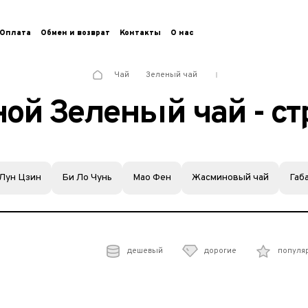
Оплата
Обмен и возврат
Контакты
О нас
Чай
Зеленый чай
ой Зеленый чай - ст
Лун Цзин
Би Ло Чунь
Мао Фен
Жасминовый чай
Габ
дешевый
дорогие
популя