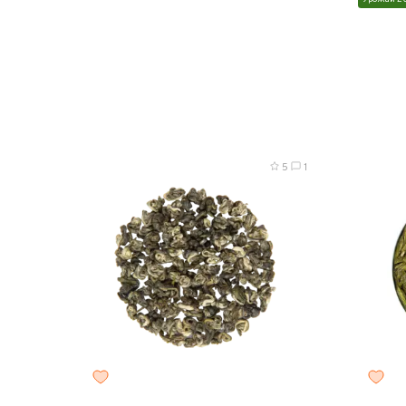
8 г
2
набор, 250 г
5
1