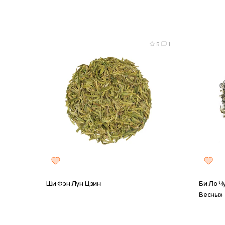
5
1
Ши Фэн Лун Цзин
Би Ло Ч
Весны»