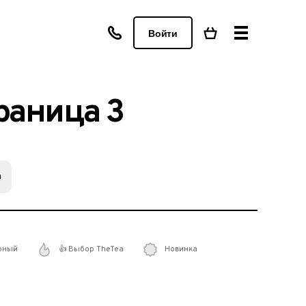
Войти
раница 3
а
рный
👍 Выбор TheTea
Новинка