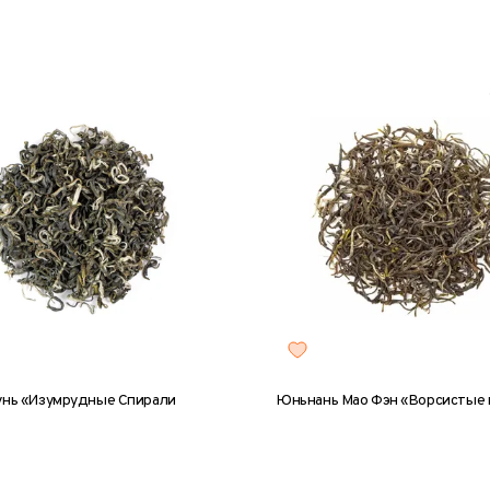
унь «Изумрудные Спирали
Юньнань Мао Фэн «Ворсистые 