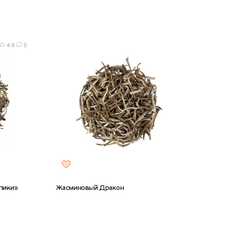
4.8
5
пики»
Жасминовый Дракон