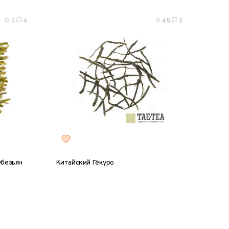
5
4
4.5
2
Обезьян
Китайский Гёкуро
0 г
25 г
100 г
тубус, 50 г