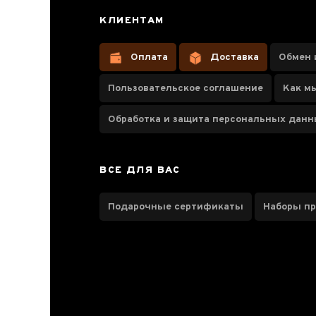
ТОП 20
20
КЛИЕНТАМ
Новичку
14
Оплата
Доставка
Обмен 
Пробники
1
Пользовательское соглашение
Как м
Бюджетный
6
Обработка и защита персональных дан
Премиум
14
Лучший из лучших
11
ВСЕ ДЛЯ ВАС
1
Форма
Подарочные сертификаты
Наборы п
Рассыпной
Кирпич
+1
Вік чаю