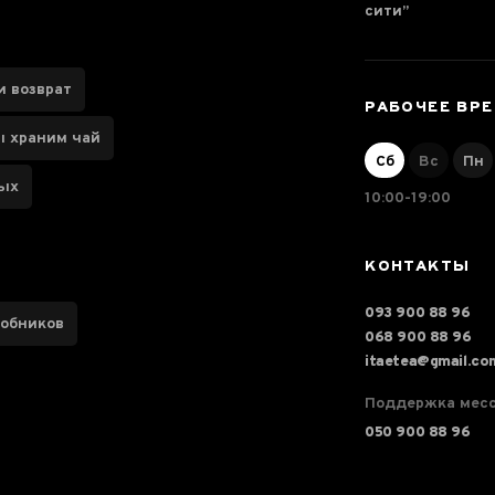
сити”
и возврат
РАБОЧЕЕ ВР
ы храним чай
Сб
Вс
Пн
ных
10:00-19:00
КОНТАКТЫ
093 900 88 96
робников
068 900 88 96
itaetea@gmail.co
Поддержка мес
050 900 88 96