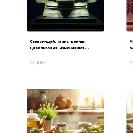
Саньсиндуй: таинственная
М
цивилизация, изменившая
о
историю Китая
с
889