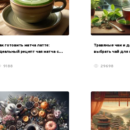
ак готовить матча латте:
Травяные чаи и д
деальный рецепт чая матча с
выбрать чай для
олоком
повышения давл
9188
29698