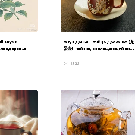
й вкус и
«Лун Дань» — «Яйцо Дракона» (龙
для здоровья
蛋壶): чайник, воплощающий силу
начала
1533