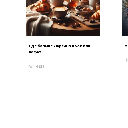
Где больше кофеина в чае или
В
кофе?
4211
1
2
3
4
5
6
7