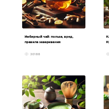
Имбирный чай: польза, вред,
К
правила заваривания
К
30188