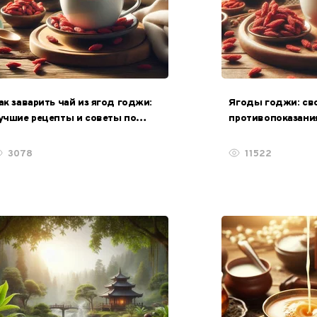
ак заварить чай из ягод годжи:
Ягоды годжи: св
учшие рецепты и советы по
противопоказания
риготовлению
приему
3078
11522