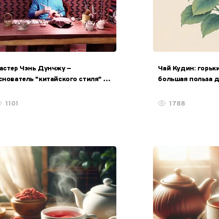
астер Чэнь Дунчжу —
Чай Кудин: горьки
снователь "китайского стиля" в
большая польза 
овременном искусстве керамики
1101
1788