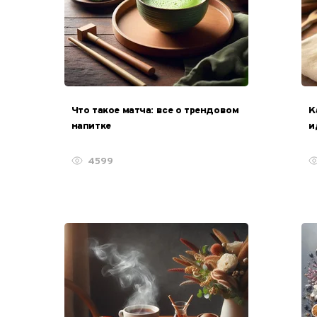
Что такое матча: все о трендовом
К
напитке
и
м
4599