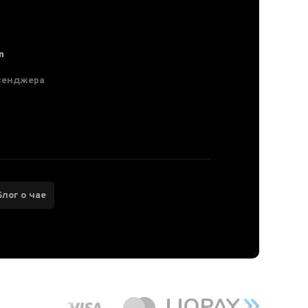
m
сенджера
Блог о чае