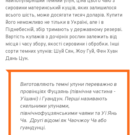
найпопулярніший темний улун, ціна цього чаю з
сировини материнський кущів, яких залишилося
всього шість, може досягати тисяч доларів. Купити
його неможливо не тільки в Україні, але і в
Піднебесній, збір тримають у державному резерві.
Вартість купажів з дочірніх рослин залежить від
місця і часу збору, якості сировини і обробки. Інші
сорти темних улунів: Шуй Сян, Жоу Гуй, Фен Хуан
Дань Цун.
Виготовляють темні улуни переважно в
провінціях Фуцзянь (північна частина -
Уїшані) і Гуандун. Перші називають
скельними улунами,
північнофуцзянськими чаями та Уї Янь
Ча. Другі відомі як Чаочжоу Ча або
гуандунці.