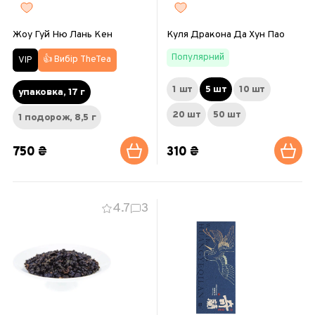
Жоу Гуй Ню Лань Кен
Куля Дракона Да Хун Пао
Популярний
👍 Вибір TheTea
VIP
1 шт
5 шт
10 шт
упаковка, 17 г
20 шт
50 шт
1 подорож, 8,5 г
750 ₴
310 ₴
4.7
3