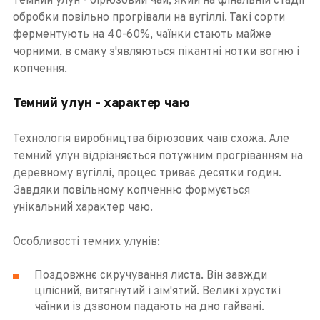
Темний улун - бірюзовий чай, який на фінальній стадії
обробки повільно прогрівали на вугіллі. Такі сорти
ферментують на 40-60%, чаїнки стають майже
чорними, в смаку з'являються пікантні нотки вогню і
копчення.
Темний улун - характер чаю
Технологія виробництва бірюзових чаїв схожа. Але
темний улун відрізняється потужним прогріванням на
деревному вугіллі, процес триває десятки годин.
Завдяки повільному копченню формується
унікальний характер чаю.
Особливості темних улунів:
Поздовжнє скручування листа. Він завжди
цілісний, витягнутий і зім'ятий. Великі хрусткі
чаїнки із дзвоном падають на дно гайвані.