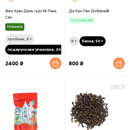
Фен Хуан Дань Цун Мі Лань
Да Хун Пао Добірний
Сян
Популярний
Новинка
пробник, 8 г
8 г
банка, 50 г
подарункова упаковка, 240 г
2400 ₴
800 ₴
5
1