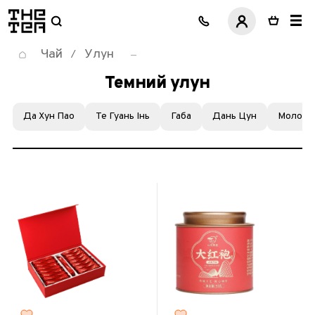
логотип
Чай
Улун
/
Темний улун
Да Хун Пао
Те Гуань Інь
Габа
Дань Цун
Молочн