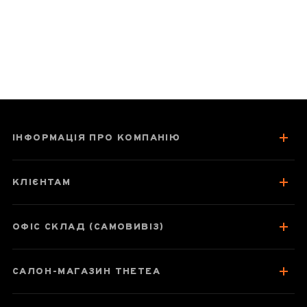
фруктовий! Через дві години залила повторно- смак
легший вле все одно лишився! Залила втретє , листя
гарно розкрилися вони такі красиві і довгі см 3-5-6 до
останньої краплинки віддають смак! Колір теж
зберігаєтся прозоро золотавий! Дуже задоволена!
Дякую!
ІНФОРМАЦІЯ ПРО КОМПАНІЮ
КЛІЄНТАМ
ОФІС СКЛАД (САМОВИВІЗ)
САЛОН-МАГАЗИН THETEA