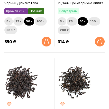
Чорний Діамант Габа
Уі Дань Гуй «Коричне Зілля»
Врожай 2025
Новинка
Популярний
8 г
25 г
50 г
100 г
8 г
25 г
50 г
100 г
200 г
200 г
850 ₴
314 ₴