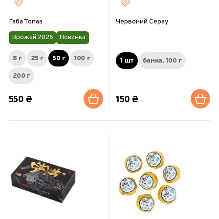
Габа Топаз
Червоний Серау
Врожай 2026
Новинка
8 г
25 г
50 г
100 г
1 шт
банка, 100 г
200 г
550 ₴
150 ₴