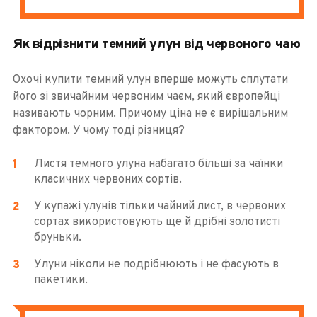
Як відрізнити темний улун від червоного чаю
Охочі купити темний улун вперше можуть сплутати
його зі звичайним червоним чаєм, який європейці
називають чорним. Причому ціна не є вирішальним
фактором. У чому тоді різниця?
Листя темного улуна набагато більші за чаїнки
класичних червоних сортів.
У купажі улунів тільки чайний лист, в червоних
сортах використовують ще й дрібні золотисті
бруньки.
Улуни ніколи не подрібнюють і не фасують в
пакетики.