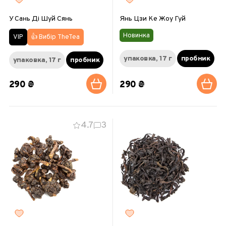
У Сань Ді Шуй Сянь
Янь Цзи Ке Жоу Гуй
Новинка
👍 Вибір TheTea
VIP
упаковка, 17 г
пробник
упаковка, 17 г
пробник
290 ₴
290 ₴
4.7
3