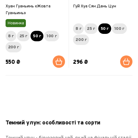
Хуан Гуаньинь «Жовта
Гуй Хуа Сян Дань Цун
Гуаньинь»
Новинка
8 г
25 г
50 г
100 г
8 г
25 г
50 г
100 г
200 г
200 г
550 ₴
296 ₴
1
2
3
4
5
6
Темний улун: особливості та сорти