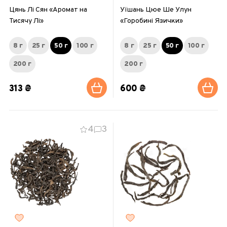
Цянь Лі Сян «Аромат на
Уїшань Цюе Ше Улун
Тисячу Лі»
«Горобині Язички»
8 г
25 г
50 г
100 г
8 г
25 г
50 г
100 г
200 г
200 г
313 ₴
600 ₴
4
3