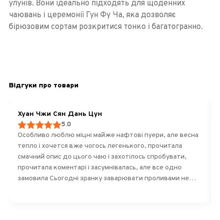
улунів. Вони ідеально підходять для щоденних
чаювань і церемонії Гун Фу Ча, яка дозволяє
бірюзовим сортам розкритися тонко і багатогранно.
Відгуки про товари
Хуан Чжи Сян Дань Цун
5.0
Особливо люблю міцні майже нафтові пуери, але весна
тепло і хочется вже чогось легенького, прочитала
смачний опис до цього чаю і захотілось спробувати,
прочитала коментарі і засумнівалась, але все одно
замовила Сьогодні зранку заварювати проливами не
будо часу, але і зіпсувати листя не хотілось Ризикнула 2
г листя залила просто гарячою водою на 200 мл - смак
ЧУДОВИЙ! Вромат легкнький! Ніжний! Смак квітково-