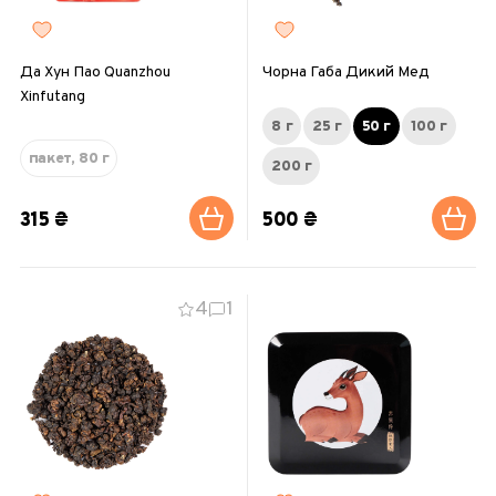
Да Хун Пао Quanzhou
Чорна Габа Дикий Мед
Xinfutang
8 г
25 г
50 г
100 г
пакет, 80 г
200 г
315 ₴
500 ₴
4
1