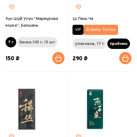
Хун Шуй Улун "Мармурова
Ці Лань Ча
кішка", Баошань
👍 Вибір TheTea
VIP
7 г
банка 105 г, 15 шт
упаковка, 17 г
пробник
150 ₴
290 ₴