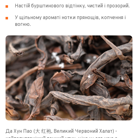
Настій бурштинового відтінку, чистий і прозорий.
У щільному ароматі нотки прянощів, копчення і
вогню.
Да Хун Пао (大 红袍, Великий Червоний Халат) -