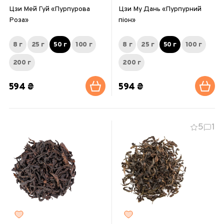
Цзи Мей Гуй «Пурпурова
Цзи Му Дань «Пурпурний
Роза»
піон»
8 г
25 г
50 г
100 г
8 г
25 г
50 г
100 г
200 г
200 г
594 ₴
594 ₴
5
1