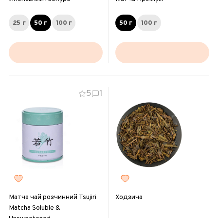
25 г
50 г
100 г
50 г
100 г
5
1
Матча чай розчинний Tsujiri
Ходзича
Matcha Soluble &