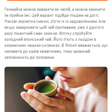
Генмайча можна заварити як напій, а можна замінити
їм прийом їжі. Цей варіант підійде людям на дієті.
Рисові зернятка смачні, з'їсте їх із задоволенням. Але
якщо заварювати цей чай проливами, уже з другого
разу пікантний смак зникне. Влітку спробуйте
холодний японський чай. Його п'ють з льодом в
керамічних чашках-склянках. В Японії вважається, що
наливати до країв неввічливо, тому зазвичай
заповнюють до половини.