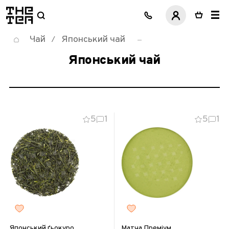
логотип
Чай
Японський чай
/
Японський чай
5
1
5
1
Японський ґьокуро
Матча Преміум