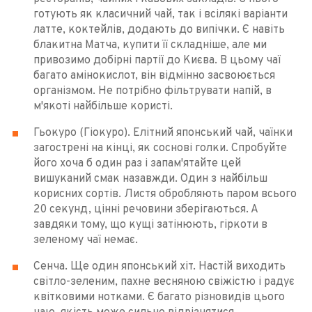
готують як класичний чай, так і всілякі варіанти
латте, коктейлів, додають до випічки. Є навіть
блакитна Матча, купити її складніше, але ми
привозимо добірні партії до Києва. В цьому чаї
багато амінокислот, він відмінно засвоюється
організмом. Не потрібно фільтрувати напій, в
м'якоті найбільше користі.
Гьокуро (Гіокуро). Елітний японський чай, чаїнки
загострені на кінці, як соснові голки. Спробуйте
його хоча б один раз і запам'ятайте цей
вишуканий смак назавжди. Один з найбільш
корисних сортів. Листя обробляють паром всього
20 секунд, цінні речовини зберігаються. А
завдяки тому, що кущі затінюють, гіркоти в
зеленому чаї немає.
Сенча. Ще один японський хіт. Настій виходить
світло-зеленим, пахне весняною свіжістю і радує
квітковими нотками. Є багато різновидів цього