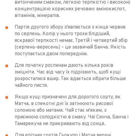
витонченим смаком, легкою терпкістю і високою
концентрацією корисних речовин: амінокислот,
вітамінів, мінералів.
Партія другого збору з'являється з кінця червня
по серпень. Колір у нього трохи блідіший,
яскравої терпкості немає. Третій і четвертий збір
(серпень-вересень) – це зазвичай Банча. Якість
поступається двом попереднім.
Для початку рослинам дають кілька років
зміцніти. Час від часу їх підрізають, щоб кущі
розросталися вшир. Так вдається зібрати більше
чайного листя.
Якщо кущі призначені для дорогого сорту, як
Матча, в спекотні дні їх затінюють рисової
соломою або матами. Чай стає м'яким, з
приємною солодкістю в смаку. Чаї Сенча, Банча і
Тамарекуча не прикривають від сонця.
Для елітних сортів Гьокуро і Матча верхні