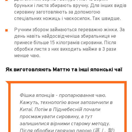
бруньки і листя збирають вручну. Для інших видів
сировину заготовляють за допомогою
спеціальних ножиць і чаєкосилок. Так швидше.
Ручним збором займаються переважно жінки. За
день навіть найдосвідченіша збиральниця не
принесе більше 15 кілограмів сировини. Після
обробки листя з них виходить майже в 3 рази
менше чаю.
Як виготовляють Маттю та інші японські чаї
Фішка японців - пропарювання чаю.
Кажуть, технологію вони запозичили в
Китаї. Потім в Піднебесній почали
просмажувати сировину, а тут
залишилися вірними старому методу.
Після обробки гарячою парою (蒸 し 製)