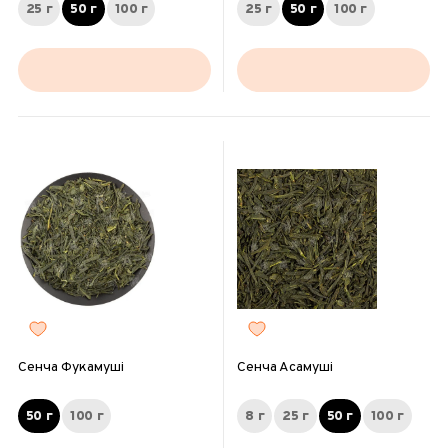
25 г
50 г
100 г
25 г
50 г
100 г
Сенча Фукамуші
Сенча Асамуші
50 г
100 г
8 г
25 г
50 г
100 г