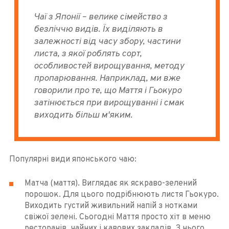
Чаї з Японії – велике сімейство з
безліччю видів. Їх виділяють в
залежності від часу збору, частини
листа, з якої роблять сорт,
особливостей вирощування, методу
пропарювання. Наприклад, ми вже
говорили про те, що Маття і Гьокуро
затінюється при вирощуванні і смак
виходить більш м'яким.
Популярні види японського чаю:
Матча (маття). Виглядає як яскраво-зелений
порошок. Для цього подрібнюють листя Гьокуро.
Виходить густий живильний напій з нотками
свіжої зелені. Сьогодні Маття просто хіт в меню
ресторанів, чайних і кавових закладів. З нього