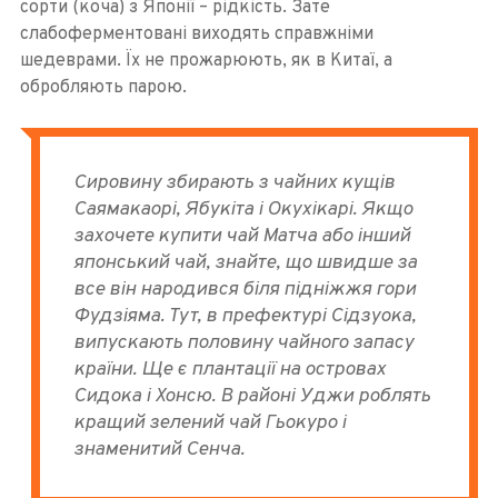
сорти (коча) з Японії – рідкість. Зате
слабоферментовані виходять справжніми
шедеврами. Їх не прожарюють, як в Китаї, а
обробляють парою.
Сировину збирають з чайних кущів
Саямакаорі, Ябукіта і Окухікарі. Якщо
захочете купити чай Матча або інший
японський чай, знайте, що швидше за
все він народився біля підніжжя гори
Фудзіяма. Тут, в префектурі Сідзуока,
випускають половину чайного запасу
країни. Ще є плантації на островах
Сидока і Хонсю. В районі Уджи роблять
кращий зелений чай Гьокуро і
знаменитий Сенча.