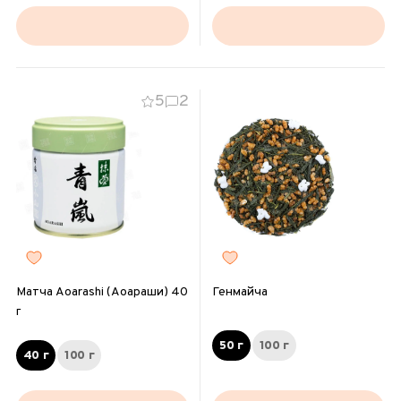
5
2
Матча Aoarashi (Аоараши) 40
Генмайча
г
50 г
100 г
40 г
100 г