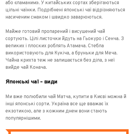
або «ламаним». У китайських сортах зберігаються
цільні чаїнки. Подрібнені японські чаї відрізняються
насиченим смаком і швидко заварюються.
Майже готовий пропарений і висушений чай
сортують. Цілі листочки йдуть на Гьокуро і Сенча. З
великих і плоских роблять Атамача. Стебла
використовують для Кукіча, а бруньки для Меча.
Чайна крихта теж не залишається без діла, з неї
вийде чай Конача.
Японські чаї – види
Ми вже полюбили чай Матча, купити в Києві можна й
інші японські сорти. Україна все ще вважає їх
екзотикою, але з кожним днем ​​вони стають
популярнішими.