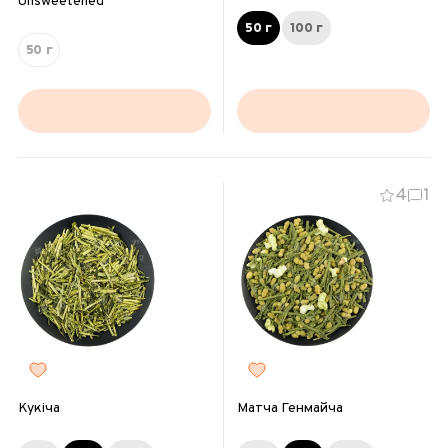
Unsweetened
50 г
100 г
50 г
4
1
Кукіча
Матча Генмайча