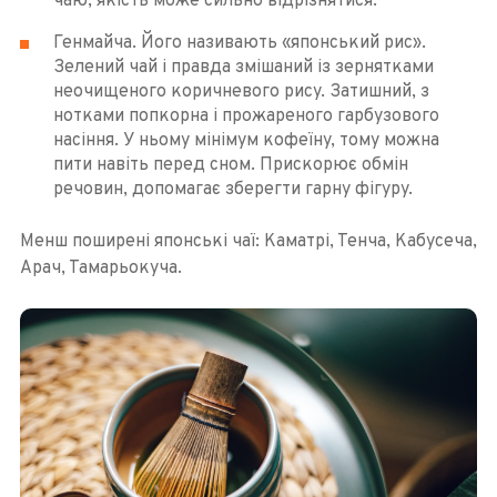
чаю, якість може сильно відрізнятися.
Генмайча. Його називають «японський рис».
Зелений чай і правда змішаний із зернятками
неочищеного коричневого рису. Затишний, з
нотками попкорна і прожареного гарбузового
насіння. У ньому мінімум кофеїну, тому можна
пити навіть перед сном. Прискорює обмін
речовин, допомагає зберегти гарну фігуру.
Менш поширені японські чаї: Каматрі, Тенча, Кабусеча,
Арач, Тамарьокуча.