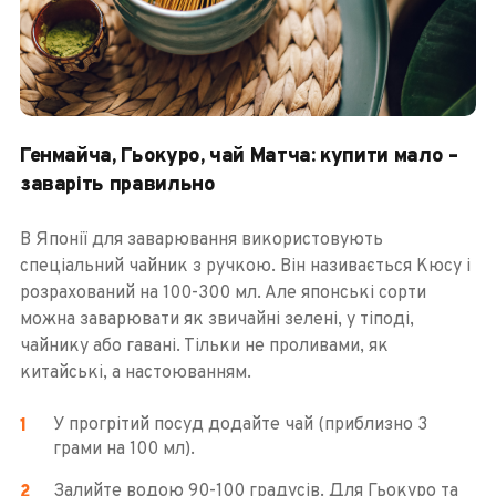
Генмайча, Гьокуро, чай Матча: купити мало –
заваріть правильно
В Японії для заварювання використовують
спеціальний чайник з ручкою. Він називається Кюсу і
розрахований на 100-300 мл. Але японські сорти
можна заварювати як звичайні зелені, у тіподі,
чайнику або гавані. Тільки не проливами, як
китайські, а настоюванням.
У прогрітий посуд додайте чай (приблизно 3
грами на 100 мл).
Залийте водою 90-100 градусів. Для Гьокуро та