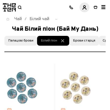
логотип
Чай
Білий чай
/
Чай Білий піон (Бай Му Дань)
Палацові брови
Білий піон
Брови старця
Сріб