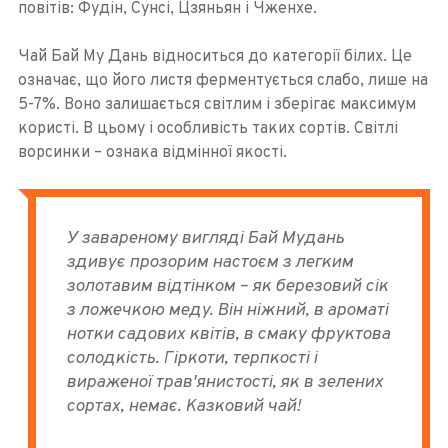
повітів: Фудін, Сунсі, Цзяньян і Чженхе.
Чай Бай Му Дань відноситься до категорії білих. Це
означає, що його листя ферментується слабо, лише на
5-7%. Воно залишається світлим і зберігає максимум
користі. В цьому і особливість таких сортів. Світлі
ворсинки – ознака відмінної якості.
У завареному вигляді Бай Мудань
здивує прозорим настоєм з легким
золотавим відтінком – як березовий сік
з ложечкою меду. Він ніжний, в ароматі
нотки садових квітів, в смаку фруктова
солодкість. Гіркоти, терпкості і
вираженої трав'янистості, як в зелених
сортах, немає. Казковий чай!