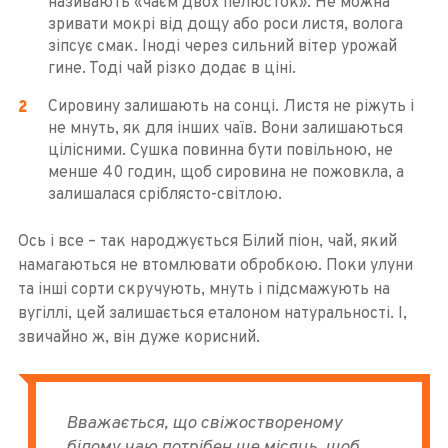
називають «чаєм двох пелюсток». Не можна
зривати мокрі від дощу або роси листя, волога
зіпсує смак. Іноді через сильний вітер урожай
гине. Тоді чай різко додає в ціні.
Сировину залишають на сонці. Листя не ріжуть і
не мнуть, як для інших чаїв. Вони залишаються
цілісними. Сушка повинна бути повільною, не
менше 40 годин, щоб сировина не пожовкла, а
залишалася сріблясто-світлою.
Ось і все – так народжується Білий піон, чай, який
намагаються не втомлювати обробкою. Поки улуни
та інші сорти скручують, мнуть і підсмажують на
вугіллі, цей залишається еталоном натуральності. І,
звичайно ж, він дуже корисний.
Вважається, що свіжоствореному
білому чаю потрібен ще місяць, щоб