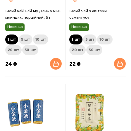
Білий чай Бай Му Дань в міні-
Білий Чай з квітами
млинцях, порційний, 5 г
османтусу
Новинка
Новинка
1 шт
5 шт
10 шт
1 шт
5 шт
10 шт
20 шт
50 шт
20 шт
50 шт
24 ₴
22 ₴