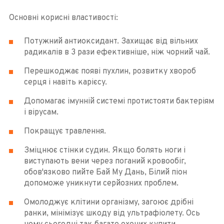
Основні корисні властивості:
Потужний антиоксидант. Захищає від вільних
радикалів в 3 рази ефективніше, ніж чорний чай.
Перешкоджає появі пухлин, розвитку хвороб
серця і навіть карієсу.
Допомагає імунній системі протистояти бактеріям
і вірусам.
Покращує травлення.
Зміцнює стінки судин. Якщо болять ноги і
виступають вени через поганий кровообіг,
обов'язково пийте Бай Му Дань, Білий піон
допоможе уникнути серйозних проблем.
Омолоджує клітини організму, загоює дрібні
ранки, мінімізує шкоду від ультрафіолету. Ось