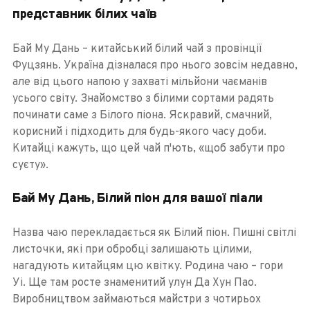
представник білих чаїв
Бай Му Дань – китайський білий чай з провінції
Фуцзянь. Україна дізналася про нього зовсім недавно,
але від цього напою у захваті мільйони чаєманів
усього світу. Знайомство з білими сортами радять
починати саме з Білого піона. Яскравий, смачний,
корисний і підходить для будь-якого часу доби.
Китайці кажуть, що цей чай п'ють, «щоб забути про
суєту».
Бай Му Дань, Білий піон для вашої піали
Назва чаю перекладається як Білий піон. Пишні світлі
листочки, які при обробці залишають цілими,
нагадують китайцям цю квітку. Родина чаю – гори
Уі. Ще там росте знаменитий улун Да Хун Пао.
Виробництвом займаються майстри з чотирьох