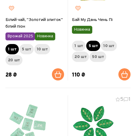
Білий чай, "Золотий злиток"
Бай Му Дань Чень Пі
білий піон
Новинка
Врожай 2025
Новинка
1 шт
5 шт
10 шт
1 шт
5 шт
10 шт
20 шт
50 шт
20 шт
28 ₴
110 ₴
5
1