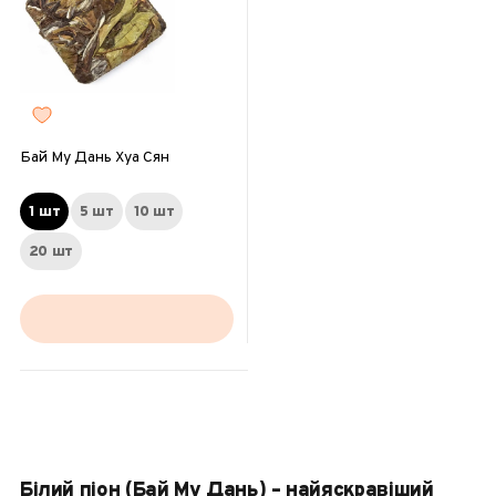
Бай Му Дань Хуа Сян
1 шт
5 шт
10 шт
20 шт
Білий піон (Бай Му Дань) – найяскравіший