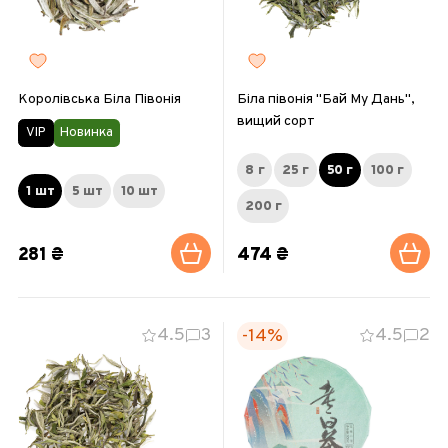
Королівська Біла Півонія
Біла півонія "Бай Му Дань",
вищий сорт
VIP
Новинка
8 г
25 г
50 г
100 г
1 шт
5 шт
10 шт
200 г
281 ₴
474 ₴
4.5
3
4.5
2
-14%