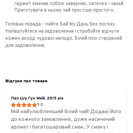
гаджет заміняє собою заварник, ситечко і чахай.
Приготувати в ньому чай простіше простого.
Головна порада – пийте Бай Му Дань без поспіху.
Налаштуйтеся на задоволення і спробуйте відчути
кожен акорд чудової мелодії. Білий піон створений
для задоволення.
Відгуки про товари
Лао Шу Гун Мей, 2015 рік
5.0
Мій найулюбленіший білий чай! Додаю його
до кожного замовлення, дуже насичений
аромат і багатошаровий смак. У смаку і