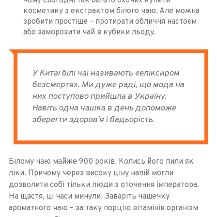
чому сьогодні так багато охочих купити
косметику з екстрактом білого чаю. Але можна
зробити простіше – протирати обличчя настоєм
або заморозити чай в кубики льоду.
У Китаї білі чаї називають «еліксиром
безсмертя». Ми дуже раді, що мода на
них поступово прийшла в Україну.
Навіть одна чашка в день допоможе
зберегти здоров'я і бадьорість.
Білому чаю майже 900 років. Колись його пили як
ліки. Причому через високу ціну напій могли
дозволити собі тільки люди з оточення імператора.
На щастя, ці часи минули. Заваріть чашечку
ароматного чаю – за таку порцію вітамінів організм