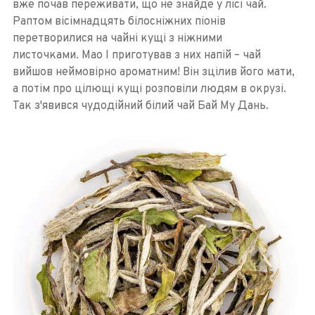
вже почав переживати, що не знайде у лісі чай.
Раптом вісімнадцять білосніжних піонів
перетворилися на чайні кущі з ніжними
листочками. Мао І приготував з них напій – чай ​​
вийшов неймовірно ароматним! Він зцілив його мати,
а потім про цілющі кущі розповіли людям в окрузі.
Так з'явився чудодійний білий чай Бай Му Дань.