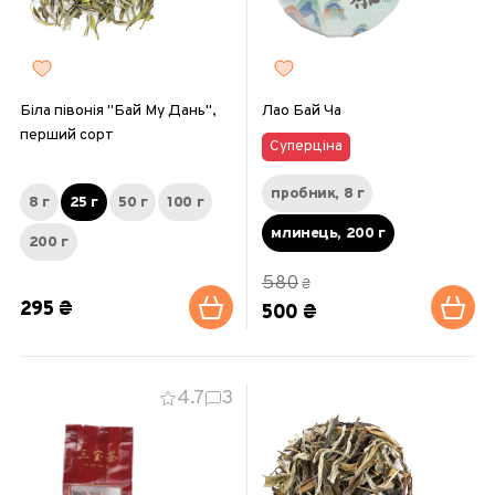
Біла півонія "Бай Му Дань",
Лао Бай Ча
перший сорт
Суперціна
пробник, 8 г
8 г
25 г
50 г
100 г
млинець, 200 г
200 г
580
₴
295 ₴
500 ₴
4.7
3