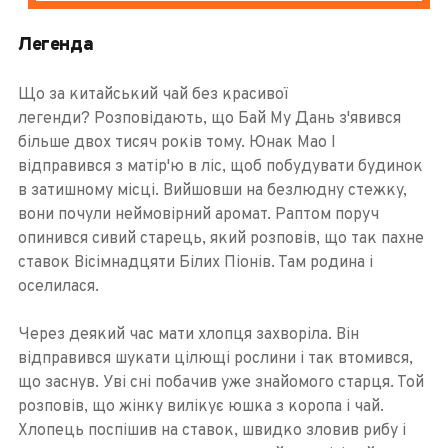
Легенда
Що за китайський чай без красивої
легенди? Розповідають, що Бай Му Дань з'явився
більше двох тисяч років тому. Юнак Мао І
відправився з матір'ю в ліс, щоб побудувати будинок
в затишному місці. Вийшовши на безлюдну стежку,
вони почули неймовірний аромат. Раптом поруч
опинився сивий старець, який розповів, що так пахне
ставок Вісімнадцяти Білих Піонів. Там родина і
оселилася.
Через деякий час мати хлопця захворіла. Він
відправився шукати цілющі рослини і так втомився,
що заснув. Уві сні побачив уже знайомого старця. Той
розповів, що жінку вилікує юшка з коропа і чай.
Хлопець поспішив на ставок, швидко зловив рибу і