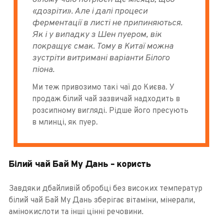
«дозріти». Але і далі процеси
ферментації в листі не припиняються.
Як і у випадку з Шен пуером, вік
покращує смак. Тому в Китаї можна
зустріти витримані варіанти Білого
піона.
Ми теж привозимо такі чаї до Києва. У
продаж білий чай зазвичай надходить в
розсипному вигляді. Рідше його пресують
в млинці, як пуер.
Білий чай Бай Му Дань – користь
Завдяки дбайливій обробці без високих температур
білий чай Бай Му Дань зберігає вітаміни, мінерали,
амінокислоти та інші цінні речовини.