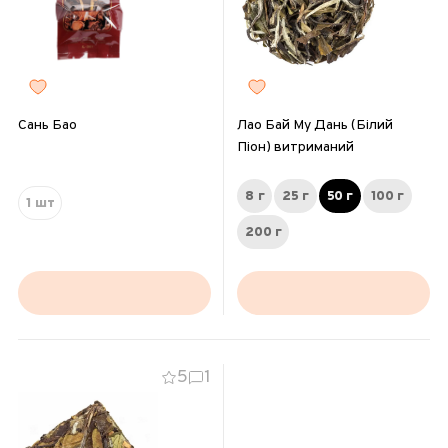
Сань Бао
Лао Бай Му Дань (Білий
Піон) витриманий
8 г
25 г
50 г
100 г
1 шт
200 г
5
1