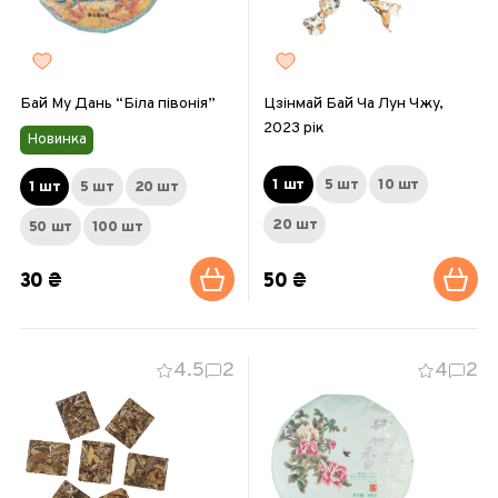
Бай Му Дань “Біла півонія”
Цзінмай Бай Ча Лун Чжу,
2023 рік
Новинка
1 шт
5 шт
10 шт
1 шт
5 шт
20 шт
20 шт
50 шт
100 шт
30 ₴
50 ₴
4.5
2
4
2