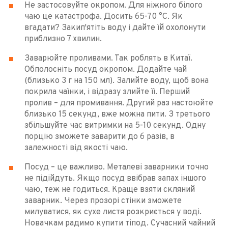
Не застосовуйте окропом. Для ніжного білого
чаю це катастрофа. Досить 65-70 °С. Як
вгадати? Закип'ятіть воду і дайте їй охолонути
приблизно 7 хвилин.
Заварюйте проливами. Так роблять в Китаї.
Обполосніть посуд окропом. Додайте чай
(близько 3 г на 150 мл). Залийте воду, щоб вона
покрила чаїнки, і відразу злийте її. Перший
пролив – для промивання. Другий раз настоюйте
близько 15 секунд, вже можна пити. З третього
збільшуйте час витримки на 5-10 секунд. Одну
порцію зможете заварити до 6 разів, в
залежності від якості чаю.
Посуд – це важливо. Металеві заварники точно
не підійдуть. Якщо посуд ввібрав запах іншого
чаю, теж не годиться. Краще взяти скляний
заварник. Через прозорі стінки зможете
милуватися, як сухе листя розкриється у воді.
Новачкам радимо купити тіпод. Сучасний чайний