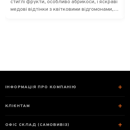
стиглі фрукти, особливо абрикоси, і яскраві
медові відтінки з квітковими відгомонами,
легка трав’яниста нота, і взагалі дає дуже
теплі й приємні відчуття. Рекомендую усім,
хто полюбляє білий чай, спробувати цього
красеня!
ІНФОРМАЦІЯ ПРО КОМПАНІЮ
КЛІЄНТАМ
ОФІС СКЛАД (САМОВИВІЗ)