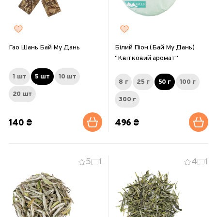
Гао Шань Бай Му Дань
Білий Піон (Бай Му Дань)
"Квітковий аромат"
1 шт
5 шт
10 шт
8 г
25 г
50 г
100 г
20 шт
300 г
140 ₴
496 ₴
5
1
4
1