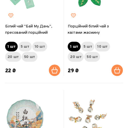
Білий чай "Бай Му Дань",
Порційний білий чай з
пресований порційний
квітами жасмину
1 шт
5 шт
10 шт
1 шт
5 шт
10 шт
20 шт
50 шт
20 шт
50 шт
22 ₴
29 ₴