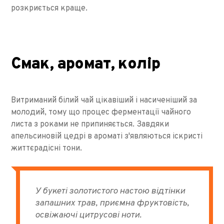
розкриється краще.
Смак, аромат, колір
Витриманий білий чай цікавіший і насиченіший за
молодий, тому що процес ферментації чайного
листа з роками не припиняється. Завдяки
апельсиновій цедрі в ароматі з'являються іскристі
життєрадісні тони.
У букеті золотистого настою відтінки
запашних трав, приємна фруктовість,
освіжаючі цитрусові ноти.