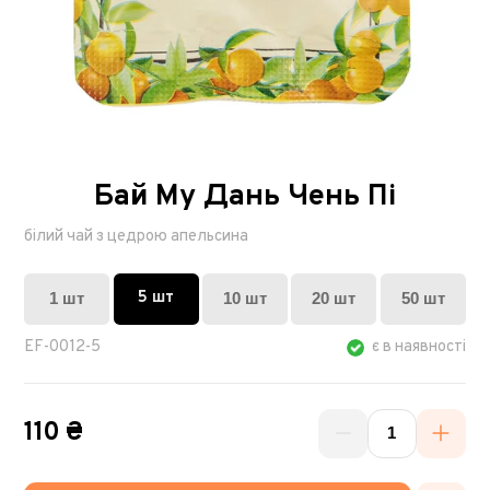
Бай Му Дань Чень Пі
білий чай з цедрою апельсина
5 шт
1 шт
10 шт
20 шт
50 шт
EF-0012-5
є в наявності
110 ₴