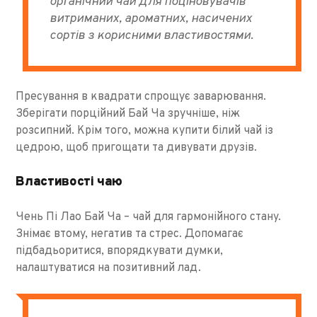
органічний чай для поціновувачів
витриманих, ароматних, насичених
сортів з корисними властивостями.
Пресування в квадрати спрощує заварювання.
Зберігати порційний Бай Ча зручніше, ніж
розсипний. Крім того, можна купити білий чай із
цедрою, щоб пригощати та дивувати друзів.
Властивості чаю
Чень Пі Лао Бай Ча – чай для гармонійного стану.
Знімає втому, негатив та стрес. Допомагає
підбадьоритися, впорядкувати думки,
налаштуватися на позитивний лад.