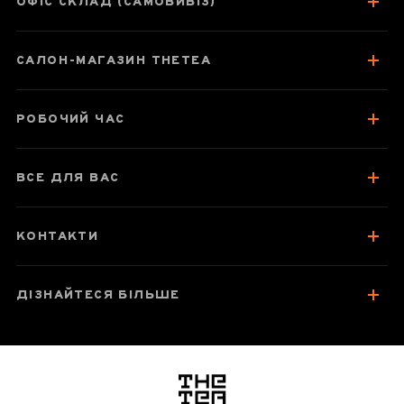
ОФІС СКЛАД (САМОВИВІЗ)
Паспорт товару
САЛОН-МАГАЗИН THETEA
Про чай
Смак, аромат, колір
РОБОЧИЙ ЧАС
Варто спробувати
Відгуки чаєманів
ВСЕ ДЛЯ ВАС
КОНТАКТИ
ДІЗНАЙТЕСЯ БІЛЬШЕ
логотип