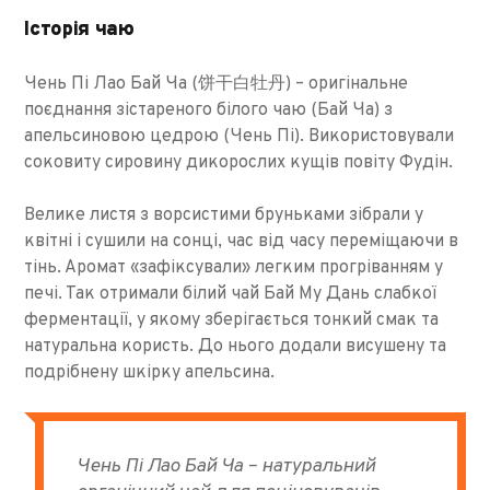
Історія чаю
Чень Пі Лао Бай Ча (饼干白牡丹) – оригінальне
поєднання зістареного білого чаю (Бай Ча) з
апельсиновою цедрою (Чень Пі). Використовували
соковиту сировину дикорослих кущів повіту Фудін.
Велике листя з ворсистими бруньками зібрали у
квітні і сушили на сонці, час від часу переміщаючи в
тінь. Аромат «зафіксували» легким прогріванням у
печі. Так отримали білий чай Бай Му Дань слабкої
ферментації, у якому зберігається тонкий смак та
натуральна користь. До нього додали висушену та
подрібнену шкірку апельсина.
Чень Пі Лао Бай Ча – натуральний