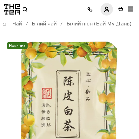
логотип
Чай
Білий чай
Білий піон (Бай Му Дань)
/
/
Новинка