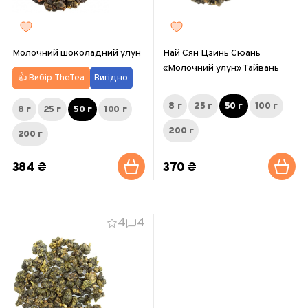
Молочний шоколадний улун
Най Сян Цзинь Сюань
«Молочний улун» Тайвань
👍 Вибір TheTea
Вигідно
8 г
25 г
50 г
100 г
8 г
25 г
50 г
100 г
200 г
200 г
384 ₴
370 ₴
4
4