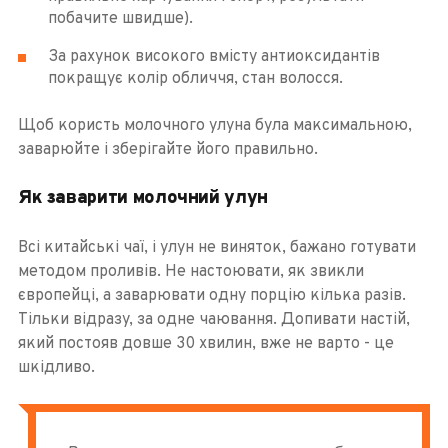
побачите швидше).
За рахунок високого вмісту антиоксидантів
покращує колір обличчя, стан волосся.
Щоб користь молочного улуна була максимальною,
заварюйте і зберігайте його правильно.
Як заварити молочний улун
Всі китайські чаї, і улун не виняток, бажано готувати
методом проливів. Не настоювати, як звикли
європейці, а заварювати одну порцію кілька разів.
Тільки відразу, за одне чаювання. Допивати настій,
який постояв довше 30 хвилин, вже не варто - це
шкідливо.