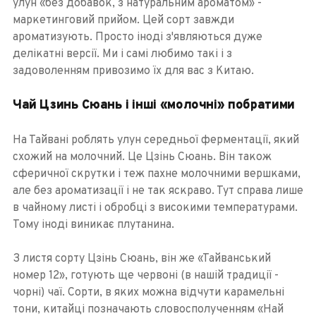
улун «без добавок, з натуральним ароматом» -
маркетинговий прийом. Цей сорт завжди
ароматизують. Просто іноді з'являються дуже
делікатні версії. Ми і самі любимо такі і з
задоволенням привозимо їх для вас з Китаю.
Чай Цзинь Сюань і інші «молочні» побратими
На Тайвані роблять улун середньої ферментації, який
схожий на молочний. Це Цзінь Сюань. Він також
сферичної скрутки і теж пахне молочними вершками,
але без ароматизації і не так яскраво. Тут справа лише
в чайному листі і обробці з високими температурами.
Тому іноді виникає плутанина.
З листя сорту Цзінь Сюань, він же «Тайванський
номер 12», готують ще червоні (в нашій традиції -
чорні) чаї. Сорти, в яких можна відчути карамельні
тони, китайці позначають словосполученням «Най