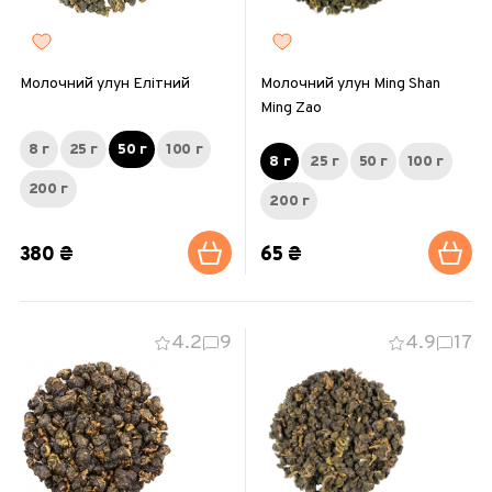
Молочний улун Елітний
Молочний улун Ming Shan
Ming Zao
8 г
25 г
50 г
100 г
8 г
25 г
50 г
100 г
200 г
200 г
380 ₴
65 ₴
4.2
9
4.9
17