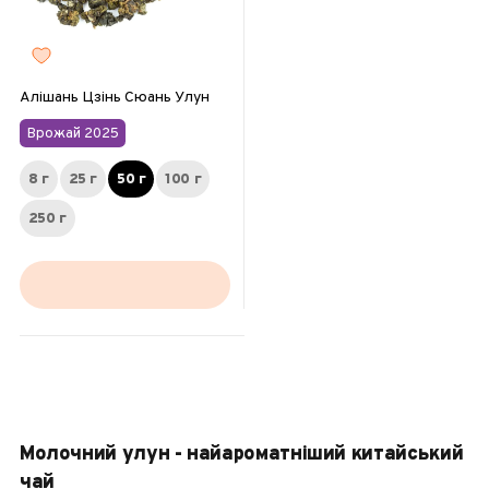
Алішань Цзінь Сюань Улун
Врожай 2025
8 г
25 г
50 г
100 г
250 г
Молочний улун - найароматніший китайський
чай