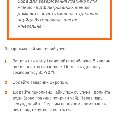
Вода для заварювання повинна бути
м'якою і відфільтрованою, інакше
домішки зіпсують смак чаю. Ідеально
підійде бутильована, але не
мінеральна.
Заварюємо чай молочний улун:
Закип'ятіть воду і почекайте приблизно 5 хвилин,
поки вона трохи охолоне. Це дасть ідеальну
температуру 85-90 °С.
Обдайте заварник окропом.
Додайте приблизно чайну ложку улуна і долийте
води (вона повинна покрити чай). Через пару
секунд злийте. Першим проливом промивають
листя від пилу, його не п'ють.