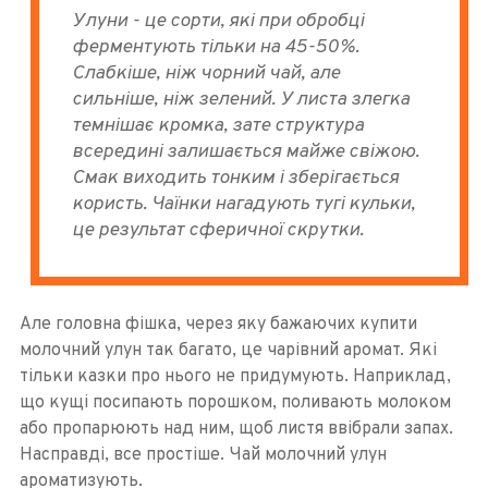
Улуни - це сорти, які при обробці
ферментують тільки на 45-50%.
Слабкіше, ніж чорний чай, але
сильніше, ніж зелений. У листа злегка
темнішає кромка, зате структура
всередині залишається майже свіжою.
Смак виходить тонким і зберігається
користь. Чаїнки нагадують тугі кульки,
це результат сферичної скрутки.
Але головна фішка, через яку бажаючих купити
молочний улун так багато, це чарівний аромат. Які
тільки казки про нього не придумують. Наприклад,
що кущі посипають порошком, поливають молоком
або пропарюють над ним, щоб листя ввібрали запах.
Насправді, все простіше. Чай молочний улун
ароматизують.