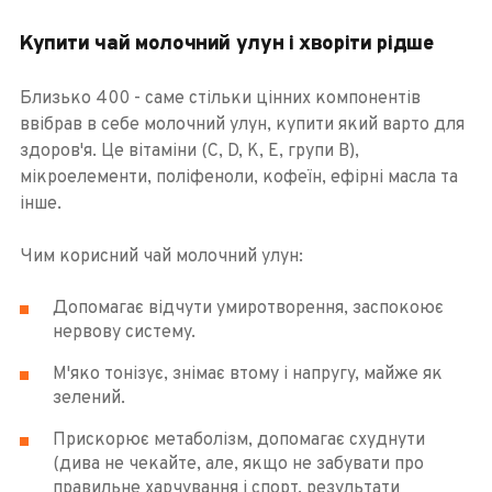
Купити чай молочний улун і хворіти рідше
Близько 400 - саме стільки цінних компонентів
ввібрав в себе молочний улун, купити який варто для
здоров'я. Це вітаміни (C, D, K, E, групи B),
мікроелементи, поліфеноли, кофеїн, ефірні масла та
інше.
Чим корисний чай молочний улун:
Допомагає відчути умиротворення, заспокоює
нервову систему.
М'яко тонізує, знімає втому і напругу, майже як
зелений.
Прискорює метаболізм, допомагає схуднути
(дива не чекайте, але, якщо не забувати про
правильне харчування і спорт, результати