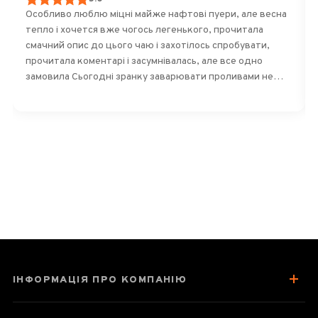
Особливо люблю міцні майже нафтові пуери, але весна
тепло і хочется вже чогось легенького, прочитала
смачний опис до цього чаю і захотілось спробувати,
прочитала коментарі і засумнівалась, але все одно
замовила Сьогодні зранку заварювати проливами не
будо часу, але і зіпсувати листя не хотілось Ризикнула 2
г листя залила просто гарячою водою на 200 мл - смак
ЧУДОВИЙ! Вромат легкнький! Ніжний! Смак квітково-
фруктовий! Через дві години залила повторно- смак
легший вле все одно лишився! Залила втретє , листя
гарно розкрилися вони такі красиві і довгі см 3-5-6 до
останньої краплинки віддають смак! Колір теж
зберігаєтся прозоро золотавий! Дуже задоволена!
Дякую!
ІНФОРМАЦІЯ ПРО КОМПАНІЮ