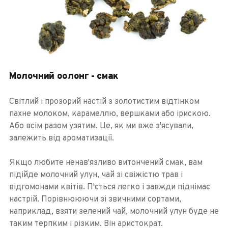
Молочний оолонг - смак
Світлий і прозорий настій з золотистим відтінком
пахне молоком, карамеллю, вершками або ірискою.
Або всім разом узятим. Це, як ми вже з'ясували,
залежить від ароматизації.
Якщо любите ненав'язливо витончений смак, вам
підійде молочний улун, чай зі свіжістю трав і
відгомонами квітів. П'ється легко і завжди піднімає
настрій. Порівнююючи зі звичними сортами,
наприклад, взяти зелений чай, молочний улун буде не
таким терпким і різким. Він аристократ.