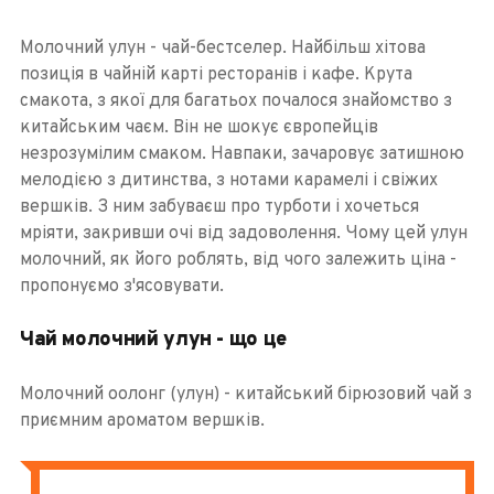
Молочний улун - чай-бестселер. Найбільш хітова
позиція в чайній карті ресторанів і кафе. Крута
смакота, з якої для багатьох почалося знайомство з
китайським чаєм. Він не шокує європейців
незрозумілим смаком. Навпаки, зачаровує затишною
мелодією з дитинства, з нотами карамелі і свіжих
вершків. З ним забуваєш про турботи і хочеться
мріяти, закривши очі від задоволення. Чому цей улун
молочний, як його роблять, від чого залежить ціна -
пропонуємо з'ясовувати.
Чай молочний улун - що це
Молочний оолонг (улун) - китайський бірюзовий чай з
приємним ароматом вершків.