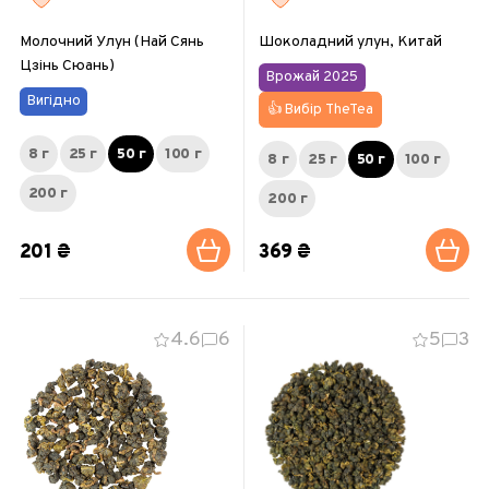
Молочний Улун (Най Сянь
Шоколадний улун, Китай
Цзінь Сюань)
Врожай 2025
Вигідно
👍 Вибір TheTea
8 г
25 г
50 г
100 г
8 г
25 г
50 г
100 г
200 г
200 г
201 ₴
369 ₴
4.6
6
5
3