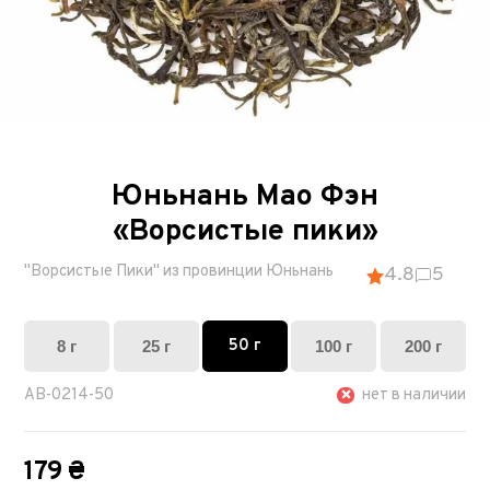
Юньнань Мао Фэн
«Ворсистые пики»
"Ворсистые Пики" из провинции Юньнань
4.8
5
50 г
8 г
25 г
100 г
200 г
AB-0214-50
нет в наличии
179 ₴