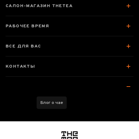
САЛОН-МАГАЗИН THETEA
О чае
Вкус, аромат, цвет
РАБОЧЕЕ ВРЕМЯ
Отзывы чаеманов
4
ВСЕ ДЛЯ ВАС
КОНТАКТЫ
Блог о чае
логотип