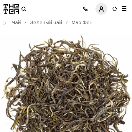
логотип
Чай
Зеленый чай
Мао Фен
/
/