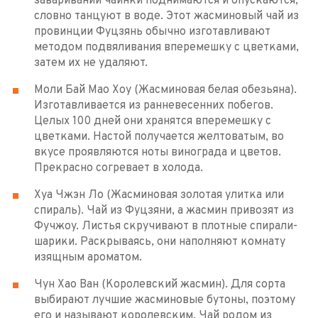
заваривании чаинки поднимаются и опускаются,
словно танцуют в воде. Этот жасминовый чай из
провинции Фуцзянь обычно изготавливают
методом подвяливания вперемешку с цветками,
затем их не удаляют.
Моли Бай Мао Хоу (Жасминовая белая обезьяна).
Изготавливается из ранневесенних побегов.
Целых 100 дней они хранятся вперемешку с
цветками. Настой получается желтоватым, во
вкусе проявляются ноты винограда и цветов.
Прекрасно согревает в холода.
Хуа Чжэн Ло (Жасминовая золотая улитка или
спираль). Чай из Фуцзяни, а жасмин привозят из
Фучжоу. Листья скручивают в плотные спирали-
шарики. Раскрываясь, они наполняют комнату
изящным ароматом.
Чун Хао Ван (Королевский жасмин). Для сорта
выбирают лучшие жасминовые бутоны, поэтому
его и называют королевским. Чай родом из