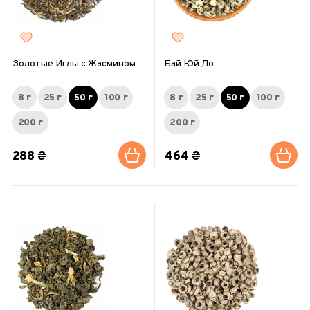
Золотые Иглы с Жасмином
Бай Юй Ло
8 г
25 г
50 г
100 г
8 г
25 г
50 г
100 г
200 г
200 г
288 ₴
464 ₴