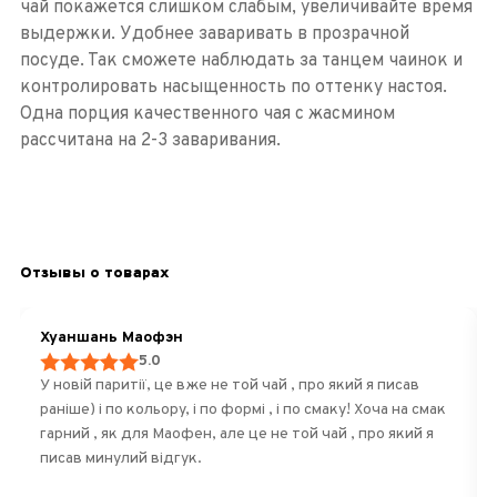
чай покажется слишком слабым, увеличивайте время
выдержки. Удобнее заваривать в прозрачной
посуде. Так сможете наблюдать за танцем чаинок и
контролировать насыщенность по оттенку настоя.
Одна порция качественного чая с жасмином
рассчитана на 2-3 заваривания.
Отзывы о товарах
Хуаншань Маофэн
5.0
У новій паритії, це вже не той чай , про який я писав
раніше) і по кольору, і по формі , і по смаку! Хоча на смак
гарний , як для Маофен, але це не той чай , про який я
писав минулий відгук.