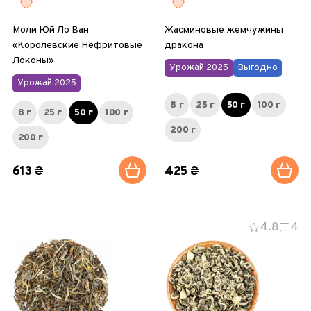
Моли Юй Ло Ван
Жасминовые жемчужины
«Королевские Нефритовые
дракона
Локоны»
Урожай 2025
Выгодно
Урожай 2025
8 г
25 г
50 г
100 г
8 г
25 г
50 г
100 г
200 г
200 г
613 ₴
425 ₴
4.8
4