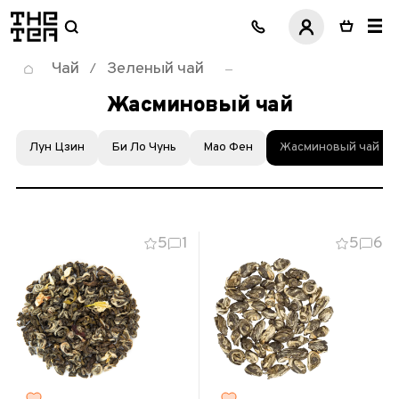
логотип
Чай
Зеленый чай
/
Жасминовый чай
Лун Цзин
Би Ло Чунь
Мао Фен
Жасминовый чай
5
1
5
6