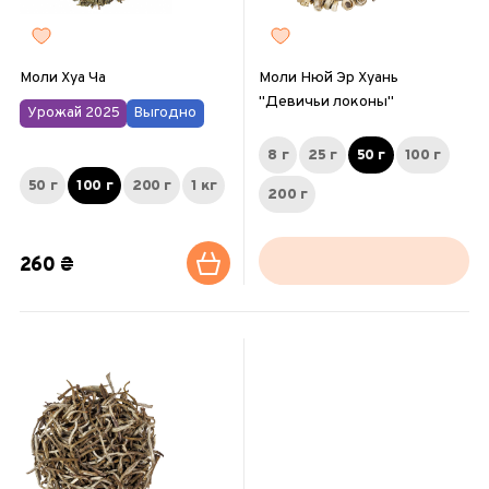
Моли Хуа Ча
Моли Нюй Эр Хуань
"Девичьи локоны"
Урожай 2025
Выгодно
8 г
25 г
50 г
100 г
50 г
100 г
200 г
1 кг
200 г
260 ₴