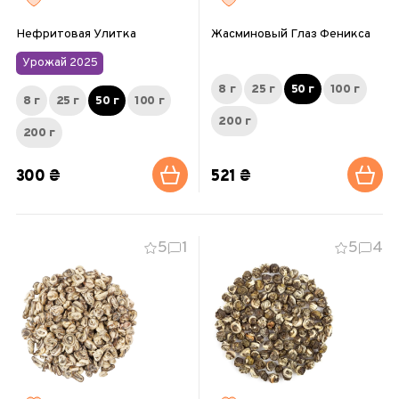
Нефритовая Улитка
Жасминовый Глаз Феникса
Урожай 2025
8 г
25 г
50 г
100 г
8 г
25 г
50 г
100 г
200 г
200 г
300 ₴
521 ₴
5
1
5
4