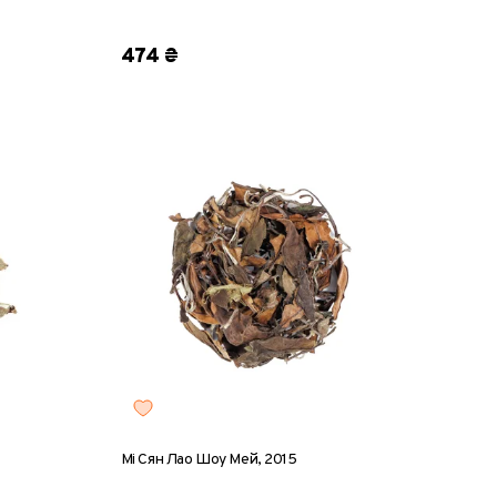
0 г
8 г
25 г
50 г
100 г
200 г
474 ₴
Мі Сян Лао Шоу Мей, 2015