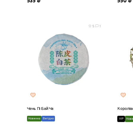
535 ₴
550 ₴
5
1
Чень Пі Бай Ча
Королівс
Новинка
Вигідно
VIP
Нов