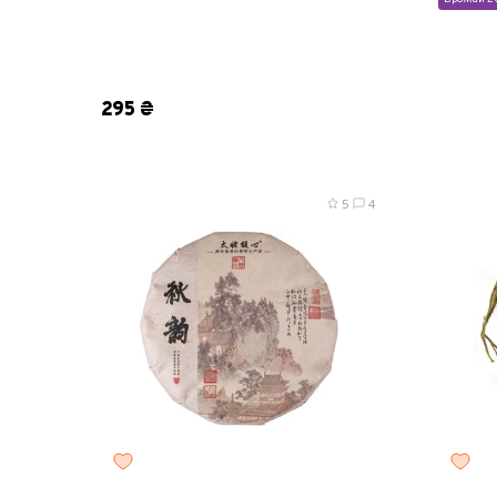
8 г
2
8 г
25 г
50 г
100 г
200 г
295 ₴
5
4