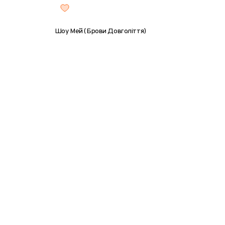
Шоу Мей (Брови Довголіття)
0 г
8 г
25 г
50 г
100 г
300 г