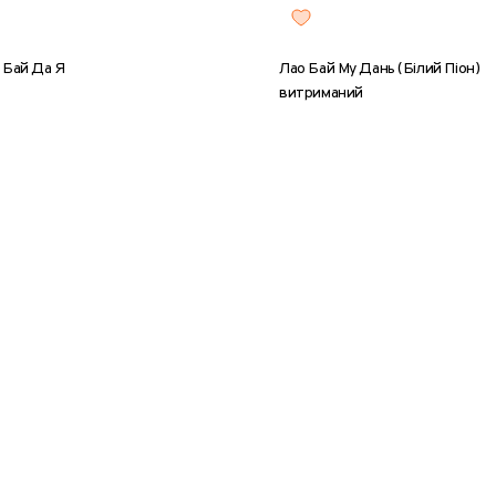
 Бай Да Я
Лао Бай Му Дань (Білий Піон)
витриманий
5 г
50 г
100 г
200 г
8 г
25 г
50 г
100 г
20