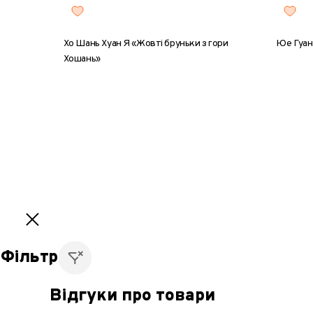
Хо Шань Хуан Я «Жовті бруньки з гори
Юе Гуан
Хошань»
8 г
2
50 г
1
2
Фільтр
Відгуки про товари