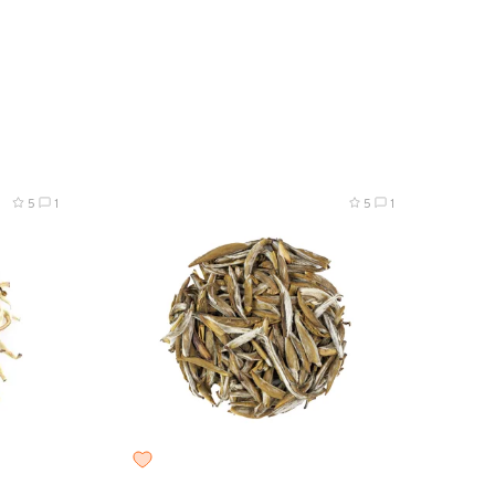
0 г
пробник, 8 г
25 г
50 г
100 г
200 г
5
1
5
1