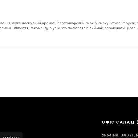
ня, дуже насичений аромат і багатошаровий смак. У смаку і стиглі фрукти, осо
й приємні відчуття. Рекомендую усім, хто полюбляє білий чай, спробувати цього 
ОФІС СКЛАД 
Україна, 04071, м