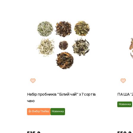
Набір пробників "Білий чай" з 7 сортів
ПАША ’
чаю
Новинка
👍 Вибір TheTea
Новинка
8 г
2
Набір