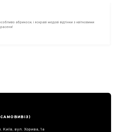
Порцій
бливо абрикоси, і яскраві медові відтінки з квітковими
Білі ча
красеня!
собою в
(САМОВИВІЗ)
. Київ, вул. Хорива, 1а