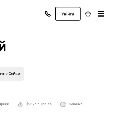
Увійти
й
ячне Сяйво
ярний
👍 Вибір TheTea
Новинка