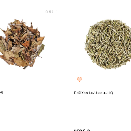
5
1
25
Бай Хао Інь Чжень HQ
5 г
50 г
100 г
200 г
8 г
25 г
50 г
100 г
20