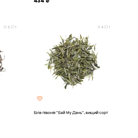
434 ₴
5
1
4
1
Біла півонія "Бай Му Дань", вищий сорт