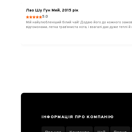
Лао Шу Гун Мей, 2015 рік
Розсипний
5.0
Мій найулюбленіший білий чай! Додаю його до кожного замовлен
відгомонами, легка трав’яниста нота, і взагалі дає дуже теплі 
Вид "Білий чай"
Готово
21
Палацові брови (Гун Мей)
1
Білий піон (Бай Му Дань)
4
Брови старця (Шоу Мей)
4
Срібні голки (Бай Хао Інь Чжень)
5
Жовтий чай
2
Біле Місячне Сяйво (Юе Гуан Бай)
3
Юньнанський білий чай
1
ІНФОРМАЦІЯ ПРО КОМПАНІЮ
Підбірки білих чаїв