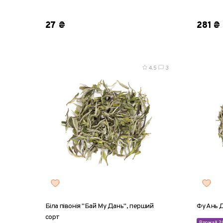
1 шт
10 шт
20 шт
50 шт
100 шт
1 шт
27 ₴
281 ₴
4.5
3
Біла півонія "Бай Му Дань", перший
Фу Ань 
сорт
Врожай 2