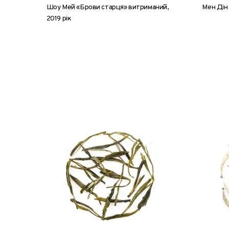
Шоу Мей «Брови старця» витриманий,
Мен Дін
2019 рік
8 г
25 г
50 г
100 г
млинець, 350 г
50 г