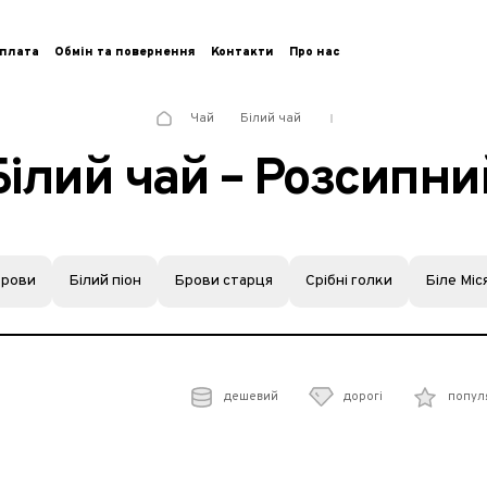
плата
Обмін та повернення
Контакти
Про нас
Чай
Білий чай
Білий чай – Розсипни
брови
Білий піон
Брови старця
Срібні голки
Біле Міс
дешевий
дорогі
попул