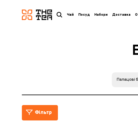
логотип
Чай
Посуд
Набори
Доставка
О
Палацові 
Фільтр