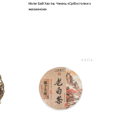
Моли Бай Хао Інь Чжень «Срібні голки з
жасмином»
0 г
8 г
25 г
50 г
100 г
200 г
5
4