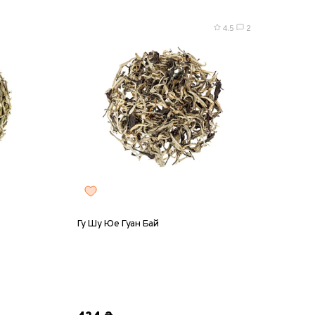
4.5
2
Гу Шу Юе Гуан Бай
0 г
8 г
25 г
50 г
100 г
200 г