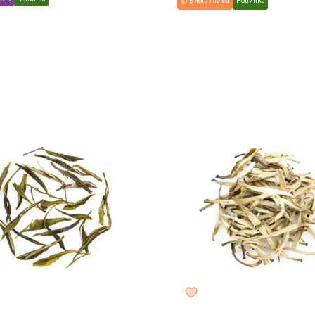
👍 Вибір TheTea
Новинка
5 г
50 г
100 г
200 г
8 г
25 г
50 г
100 г
20