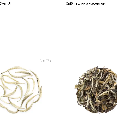
 Хуан Я
Срібні голки з жасмином
8 г
25 г
50 г
100 г
20
5
2