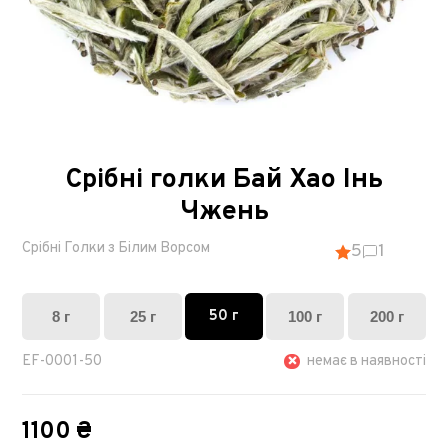
Срібні голки Бай Хао Інь
Чжень
Срібні Голки з Білим Ворсом
5
1
50 г
8 г
25 г
100 г
200 г
EF-0001-50
немає в наявності
1100 ₴