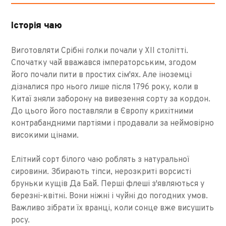
Історія чаю
Виготовляти Срібні голки почали у XII столітті.
Спочатку чай вважався імператорським, згодом
його почали пити в простих сім'ях. Але іноземці
дізналися про нього лише після 1796 року, коли в
Китаї зняли заборону на вивезення сорту за кордон.
До цього його поставляли в Європу крихітними
контрабандними партіями і продавали за неймовірно
високими цінами.
Елітний сорт білого чаю роблять з натуральної
сировини. Збирають тіпси, нерозкриті ворсисті
бруньки кущів Да Бай. Перші флеші з'являються у
березні-квітні. Вони ніжні і чуйні до погодних умов.
Важливо зібрати їх вранці, коли сонце вже висушить
росу.