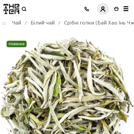
логотип
Чай
Білий чай
Срібні голки (Бай Хао Інь Ч
/
/
Новинка