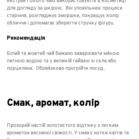
екстракт білого чаю використовують в косметиці
для догляду за шкірою. Він уповільнює процеси
старіння, розгладжує зморшки, покращує колір
обличчя і допомагає зберегти струнку фігуру.
Рекомендація
Білий та жовтий чай бажано заварювати м
якою
питною водою та у великій гайвані зі скла або
порцеляни. Обов
язково прогрійте посуд.
Смак, аромат, колір
Прозорий настій золотистого відтінку з легким
ароматом весняної свіжості. У смаку нотки квітів та