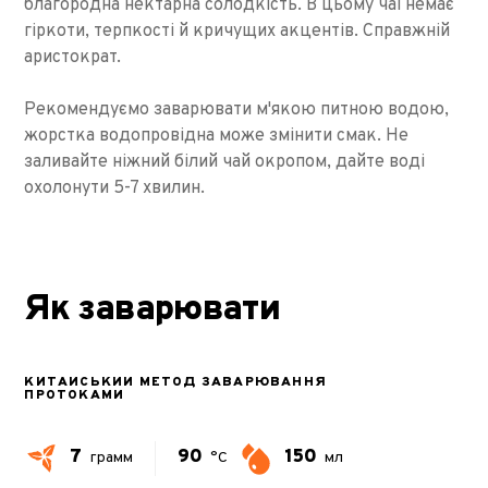
благородна нектарна солодкість. В цьому чаї немає
гіркоти, терпкості й кричущих акцентів. Справжній
аристократ.
Рекомендуємо заварювати м'якою питною водою,
жорстка водопровідна може змінити смак. Не
заливайте ніжний білий чай окропом, дайте воді
охолонути 5-7 хвилин.
Як заварювати
КИТАЙСЬКИЙ МЕТОД ЗАВАРЮВАННЯ
ПРОТОКАМИ
7
90
150
грамм
°C
мл