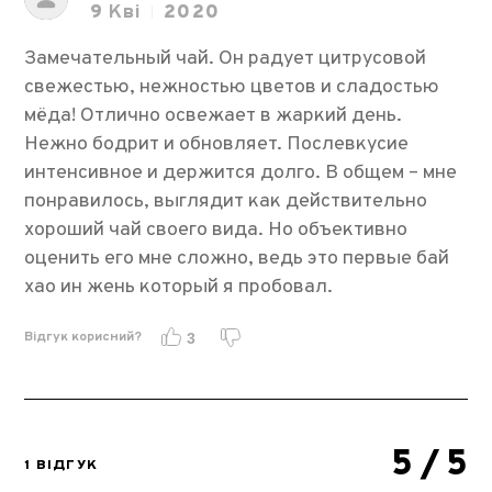
9
Кві
2020
Замечательный чай. Он радует цитрусовой
свежестью, нежностью цветов и сладостью
мёда! Отлично освежает в жаркий день.
Нежно бодрит и обновляет. Послевкусие
интенсивное и держится долго. В общем – мне
понравилось, выглядит как действительно
хороший чай своего вида. Но объективно
оценить его мне сложно, ведь это первые бай
хао ин жень который я пробовал.
Відгук корисний?
3
5
/ 5
1 ВІДГУК