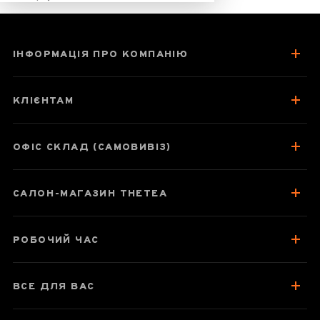
ІНФОРМАЦІЯ ПРО КОМПАНІЮ
Срібні голки Бай
Хао Інь Чжень
КЛІЄНТАМ
ОФІС СКЛАД (САМОВИВІЗ)
Паспорт товару
САЛОН-МАГАЗИН THETEA
Про чай
Смак, аромат, колір
РОБОЧИЙ ЧАС
Як заварювати
Відгуки чаєманів
1
ВСЕ ДЛЯ ВАС