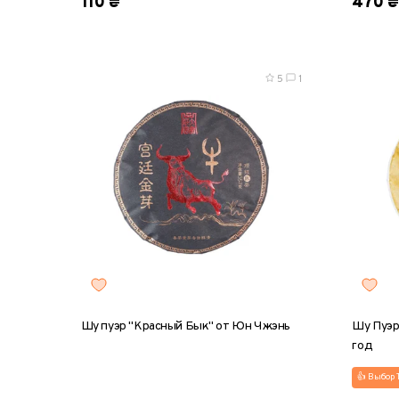
110 ₴
470 ₴
5
1
Шу пуэр "Красный Бык" от Юн Чжэнь
Шу Пуэр
год
👍 Выбор 