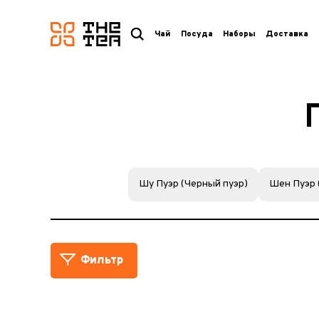
логотип
Чай
Посуда
Наборы
Доставка
Шу Пуэр (Черный пуэр)
Шен Пуэр 
Фильтр