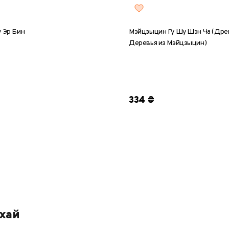
у Эр Бин
Мэйцзыцин Гу Шу Шэн Ча (Дре
Деревья из Мэйцзыцин)
5 г
50 г
100 г
357 г
8 г
25 г
50 г
100 г
334 ₴
хай