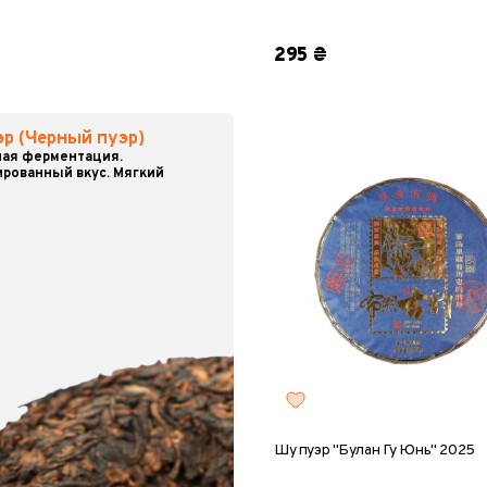
100 г
100 г
295 ₴
р (Черный пуэр)
ная ферментация.
ированный вкус. Мягкий
Шу пуэр "Булан Гу Юнь" 2025