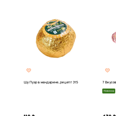
Шу Пуэр в мандарине, рецепт 315
7 Вкусо
Новинка
1 шт
5 шт
10 шт
20 шт