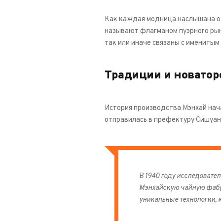
Мэнхай
Как каждая модница наслышана о б
(Menghai)
называют флагманом пуэрного рын
так или иначе связаны с имениты
Готово
Вид "Пуэр"
99
Традиции и новатор
Шу Пуэр (черный)
82
Шен Пуер (зеленый)
10
История производства Мэнхай нача
отправилась в префектуру Сишуан
Я Бао (почки)
1
С добавками
1
Подборка
В 1940 году исследовате
Мэнхайскую чайную фабр
ТОП 5
4
уникальные технологии, к
ТОП 20
13