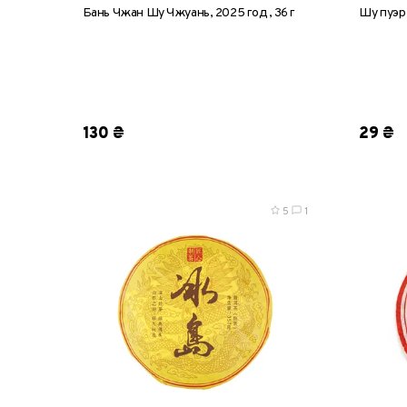
Бань Чжан Шу Чжуань, 2025 год, 36 г
Шу пуэр
1 шт
1 шт
130 ₴
29 ₴
5
1