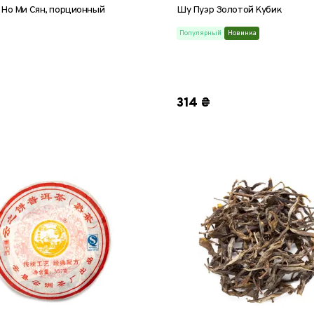
 Но Ми Сян, порционный
Шу Пуэр Золотой Кубик
Популярный
Новинка
5 шт
10 шт
20 шт
50 шт
1 шт
10 шт
20 шт
50 
314 ₴