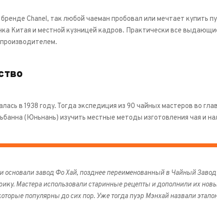
ренде Chanel, так любой чаеман пробовал или мечтает купить п
ка Китая и местной кузницей кадров. Практически все выдающи
м производителем.
ство
лась в 1938 году. Тогда экспедиция из 90 чайных мастеров во гл
ьбанна (Юньнань) изучить местные методы изготовления чая и на
ли основали завод Фо Хай, позднее переименованный в Чайный Завод
ику. Мастера использовали старинные рецепты и дополнили их нов
оторые популярны до сих пор. Уже тогда пуэр Мэнхай назвали этало