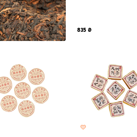
пробник, 8 г
357 г
835 ₴