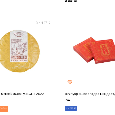
225 ₴
4.4
10
 Мэнхай «Сяо Гун Бин» 2022
Шу пуэр «Шоколадка Биндао»,
год
Выгодно
TheTea