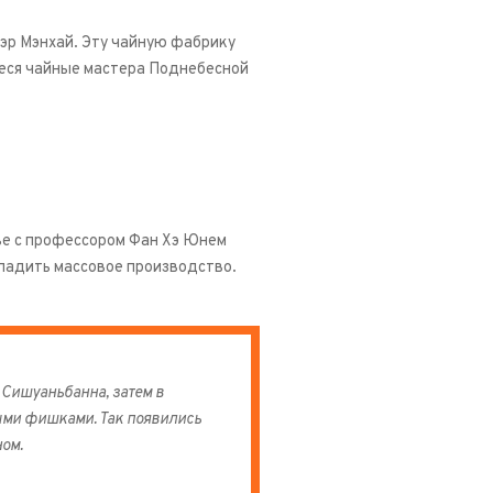
уэр Мэнхай. Эту чайную фабрику
еся чайные мастера Поднебесной
аве с профессором Фан Хэ Юнем
ладить массовое производство.
 Сишуаньбанна, затем в
ыми фишками. Так появились
ном.