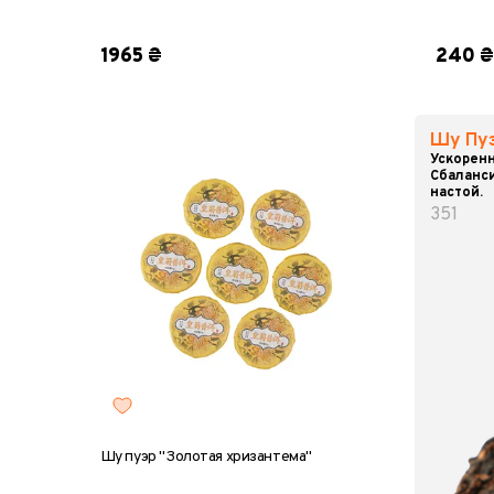
пробник, 8 г
357 г
блин, 
1965 ₴
240 ₴
Шу Пуэ
Ускорен
Сбаланс
настой.
351
Шу пуэр "Золотая хризантема"