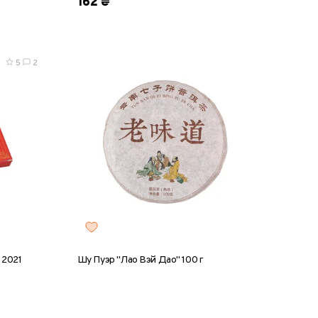
162 ₴
5
2
 2021
Шу Пуэр "Лао Вэй Дао" 100 г