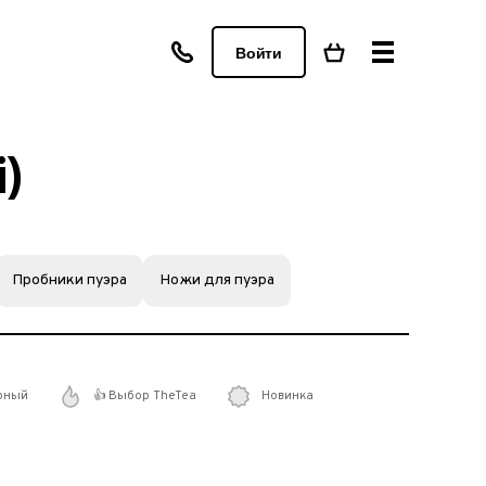
Войти
)
Пробники пуэра
Ножи для пуэра
рный
👍 Выбор TheTea
Новинка