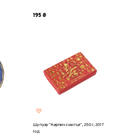
блин, 100 г
195 ₴
Шу пуэр "Кирпич счастья", 250 г, 2017
год