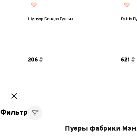
Шу пуэр Биндао Гунтин
Гу Шу П
8 г
25 г
50 г
100 г
357 г
8 г
2
206 ₴
621 ₴
1
2
3
4
5
Фильтр
Пуеры фабрики Мэн