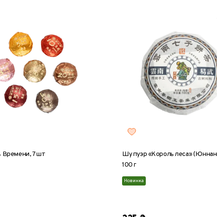
в Времени, 7 шт
Шу пуэр «Король леса» (Юннань
100 г
Новинка
блин, 100 г