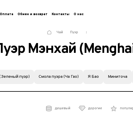
Оплата
Обмен и возврат
Контакты
О нас
Чай
Пуэр
Пуэр Мэнхай (Menghai
(Зеленый пуэр)
Смола пуэра (Ча Гао)
Я Бао
Миниточа
дешевый
дорогие
популя