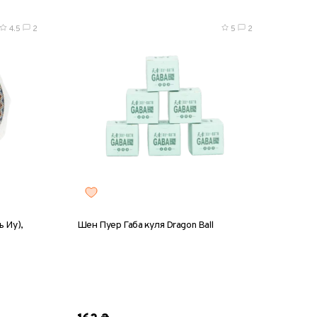
4.5
2
5
2
 Иу),
Шен Пуер Габа куля Dragon Ball
1 шт
коробка, 12 шт (82 г)