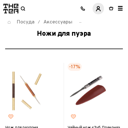
логотип
Посуда
Аксессуары
/
Ножи для пуэра
-17%
Нож для разлома
Чайный нож «Зуб Дракона»