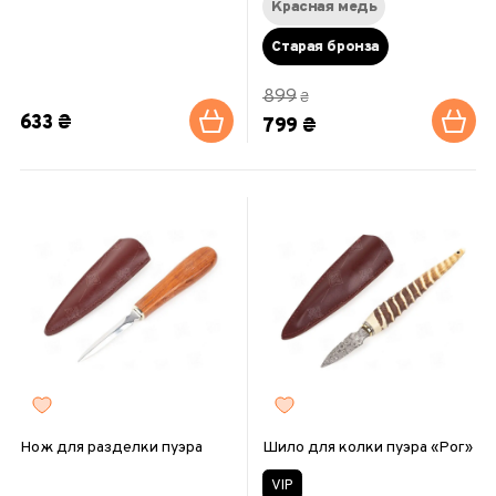
Красная медь
Старая бронза
899
₴
633 ₴
799 ₴
Нож для разделки пуэра
Шило для колки пуэра «Рог»
VIP