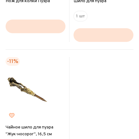
Нож для колки Пуэра
Шило для пуэра
1 шт
-11%
Чайное шило для пуэра
"Жук-носорог", 16,5 см