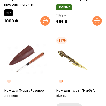
прессованного чая
Новинка
VIP
1199
₴
1000 ₴
999 ₴
-11%
Нож для Пуэра «Розовое
Нож для пуэра "Пхурба",
дерево»
16,5 см