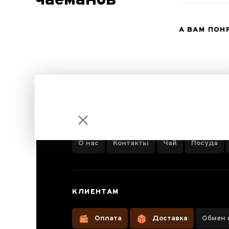
чаеманов
А ВАМ ПОН
ИНФОРМАЦИЯ О КОМПАНИИ
О нас
Контакты
Чай
Посуда
Нож для
КЛИЕНТАМ
разлома
прессованного
Оплата
Доставка
Обмен 