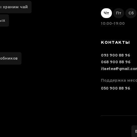
ы храним чай
Чт
Пт
Сб
ных
10:00-19:00
КОНТАКТЫ
093 900 88 96
робников
068 900 88 96
itaetea@gmail.co
Поддержка мес
050 900 88 96