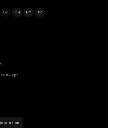
Вс
Пн
Вт
Ср
m
сенджера
Блог о чае