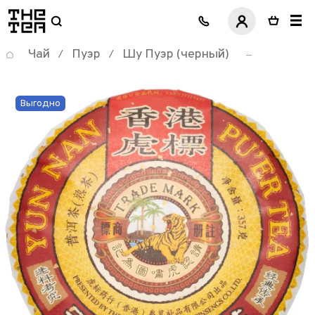
логотип
Чай
Пуэр
Шу Пуэр (черный)
/
/
Выгодно