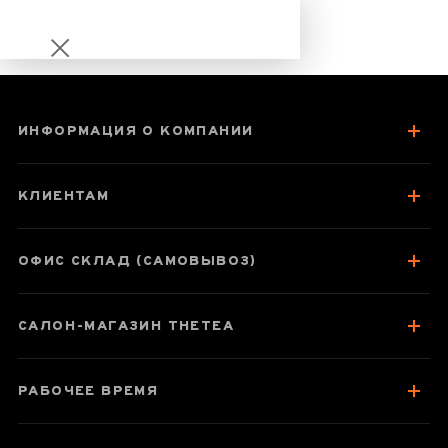
ИНФОРМАЦИЯ О КОМПАНИИ
Шу Пуер Ху Бяо
"Тигровий
КЛИЕНТАМ
бальзам"
ОФИС СКЛАД (САМОВЫВОЗ)
Паспорт товара
САЛОН-МАГАЗИН THETEA
О чае
Вкус, аромат, цвет
РАБОЧЕЕ ВРЕМЯ
Как заваривать