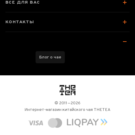
Посуда для заваривания
ВСЕ ДЛЯ ВАС
Хранение и упаковка
Лучшее для чаепития
КОНТАКТЫ
Отзывы чаеманов
2
Блог о чае
логотип
© 2011—2026
Интернет-магазин китайского чая THETEA