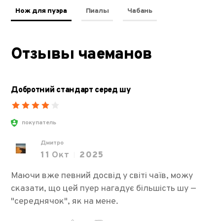
Нож для пуэра
Пиалы
Чабань
Отзывы чаеманов
Добротний стандарт серед шу
покупатель
Дмитро
11
Окт
2025
Маючи вже певний досвід у світі чаїв, можу
сказати, що цей пуер нагадує більшість шу —
"середнячок", як на мене.