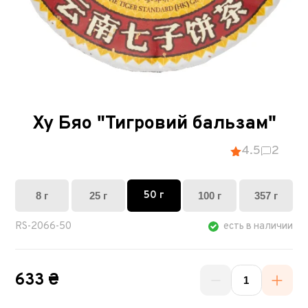
Ху Бяо "Тигровий бальзам"
4.5
2
50 г
8 г
25 г
100 г
357 г
RS-2066-50
есть в наличии
633 ₴