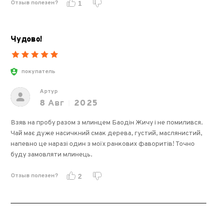
Отзыв полезен?
1
Чудово!
покупатель
Артур
8
Авг
2025
Взяв на пробу разом з млинцем Баодін Жичу і не помилився.
Чай має дуже насичкний смак дерева, густий, маслянистий,
напевно це наразі один з моїх ранкових фаворитів! Точно
буду замовляти млинець.
Отзыв полезен?
2