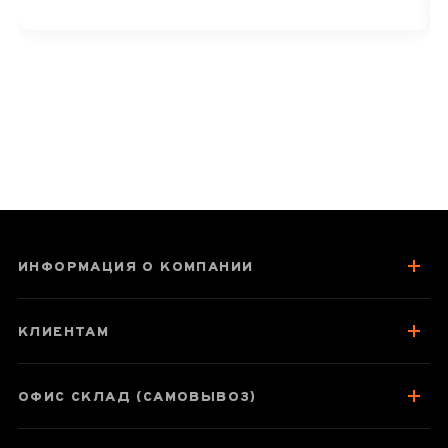
ноти сухофруктів і легкі відтінки
традиційної «медицини» цей чай
цінують багато поціновувачів. Бажаємо
вам ще багато приємних чаювань! 🍃
ИНФОРМАЦИЯ О КОМПАНИИ
КЛИЕНТАМ
ОФИС СКЛАД (САМОВЫВОЗ)