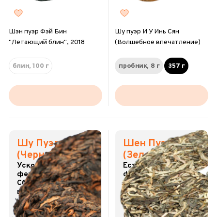
Шэн пуэр Фэй Бин
Шу пуэр И У Инь Сян
"Летающий блин", 2018
(Волшебное впечатление)
блин, 100 г
пробник, 8 г
357 г
Шу Пуэр
Шен Пуэр
(Черный пуэр)
(Зеленый пуэр)
Ускоренная
Естественная
ферментация.
ферментация.
Сбалансированный
Вдохновляет.
вкус. Мягкий
Обновляет силы.
настой.
185
351