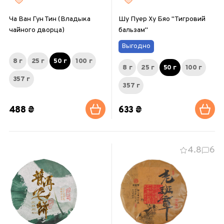
Ча Ван Гун Тин (Владыка
Шу Пуер Ху Бяо "Тигровий
чайного дворца)
бальзам"
Выгодно
8 г
25 г
50 г
100 г
8 г
25 г
50 г
100 г
357 г
357 г
488 ₴
633 ₴
4.8
6