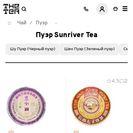
логотип
Чай
Пуэр
/
Пуэр Sunriver Tea
Шу Пуэр (Черный пуэр)
Шен Пуэр (Зеленый пуэр)
Смол
4.5
2