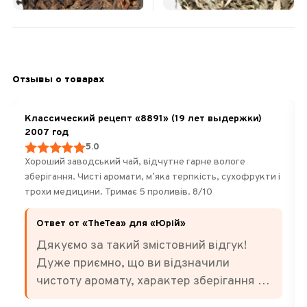
Отзывы о товарах
Классический рецепт «8891» (19 лет выдержки)
2007 год
5.0
Хороший заводський чай, відчутне гарне вологе
зберігання. Чисті аромати, мʼяка терпкість, сухофрукти і
трохи медицини. Тримає 5 проливів. 8/10
Ответ от «TheTea» для «Юрій»
Дякуємо за такий змістовний відгук!
Дуже приємно, що ви відзначили
чистоту аромату, характер зберігання та
баланс смаку. Саме за м'яку терпкість,