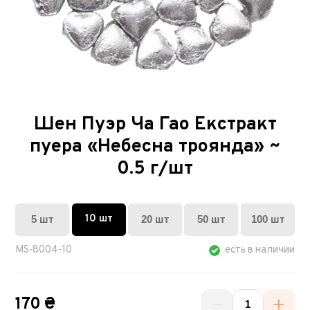
Шен Пуэр Ча Гао Екстракт
пуера «Небесна троянда» ~
0.5 г/шт
10 шт
5 шт
20 шт
50 шт
100 шт
MS-8004-10
есть в наличии
170 ₴