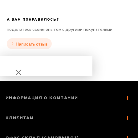
А ВАМ ПОНРАВИЛОСЬ?
поделитесь своим опытом с другими покупателями
Написать отзыв
ИНФОРМАЦИЯ О КОМПАНИИ
Шен Пуэр Ча Гао
Екстракт пуера
КЛИЕНТАМ
«Небесна
троянда» ~ 0.5 г/
шт