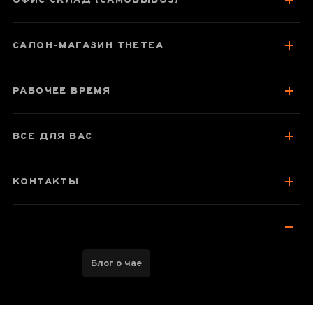
ОФИС СКЛАД (САМОВЫВОЗ)
САЛОН-МАГАЗИН THETEA
Паспорт товара
О чае
РАБОЧЕЕ ВРЕМЯ
Вкус, аромат, цвет
ВСЕ ДЛЯ ВАС
Отзывы чаеманов
КОНТАКТЫ
Блог о чае