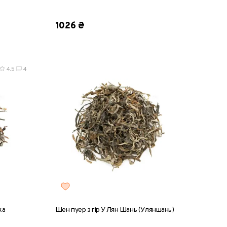
0 г
50 г
1026 ₴
4.5
4
ка
Шен пуер з гір У Лян Шань (Уляншань)