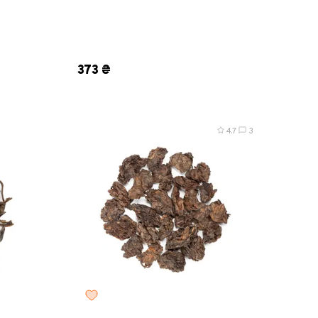
0 г
8 г
25 г
50 г
100 г
200 г
373 ₴
4.7
3