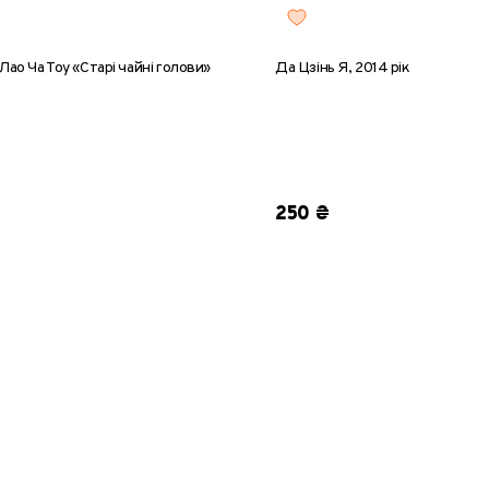
Лао Ча Тоу «Старі чайні голови»
Да Цзінь Я, 2014 рік
5 г
50 г
100 г
200 г
8 г
25 г
50 г
100 г
20
250 ₴