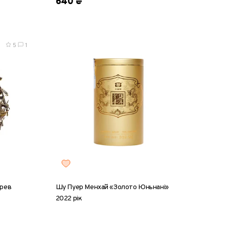
640 ₴
5
1
ерев
Шу Пуер Менхай «Золото Юньнані»
2022 рік