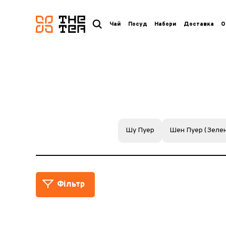
логотип
Чай
Посуд
Набори
Доставка
О
Шу Пуер
Шен Пуер (Зелен
Фільтр