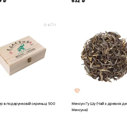
9 ₴
632 ₴
4
1
р в подарунковій скриньці 500
Менсун Гу Шу (Чай з древніх д
Менсуна)