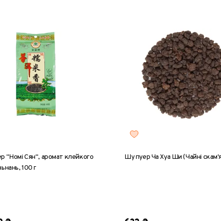
р "Номі Сян", аромат клейкого
Шу пуер Ча Хуа Ши (Чайні скам'я
ьнань, 100 г
8 г
25 г
50 г
100 г
20