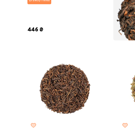
👍 Вибір TheTea
8 г
25 г
50 г
100 г
200 г
446 ₴