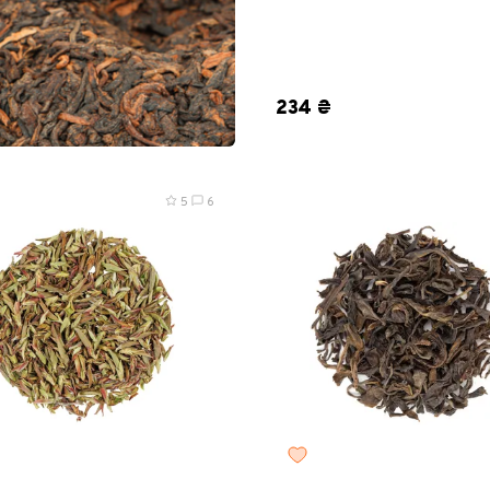
8 г
25 г
50 г
100 г
20
234 ₴
5
6