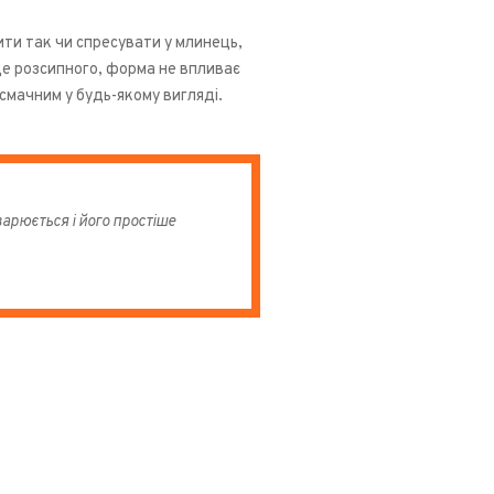
ити так чи спресувати у млинець,
ще розсипного, форма не впливає
смачним у будь-якому вигляді.
арюється і його простіше