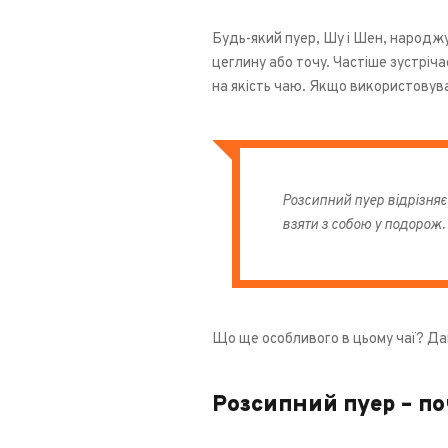
Розсипний
Будь-який пуер, Шу і Шен, народжу
цеглину або точу. Частіше зустріч
на якість чаю. Якщо використовува
Вид "пуер"
Готово
60
Шу Пуер (чорний)
30
Шен Пуер (зелений)
20
Розсипний пуер відрізняє
Я Бао (бруньки)
6
взяти з собою у подорож.
Підбірки
ТОП 5
1
Що ще особливого в цьому чаї? Да
ТОП 20
7
Розсипний пуер – по
Новачку
8
Пробники
1