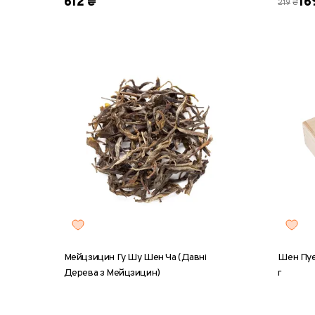
612 ₴
16
₴
219
Мейцзицин Гу Шу Шен Ча (Давні
Шен Пуе
Дерева з Мейцзицин)
г