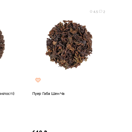
4.5
2
нілості)
Пуер Габа Шен Ча
0 г
8 г
25 г
50 г
100 г
200 г