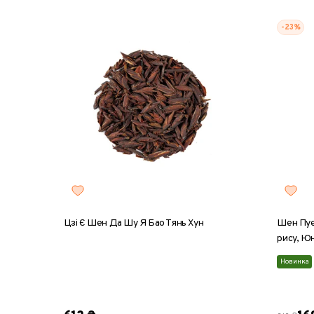
-23%
Цзі Є Шен Да Шу Я Бао Тянь Хун
Шен Пуе
рису, Юн
Новинка
8 г
25 г
50 г
100 г
200 г
100 г