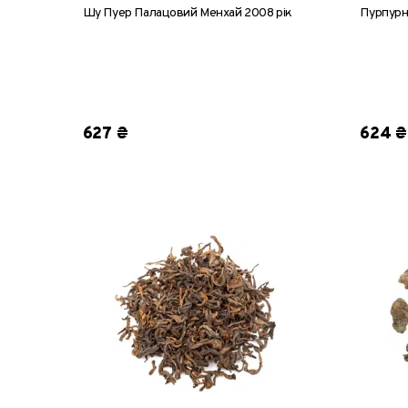
Шу Пуер Палацовий Менхай 2008 рік
Пурпурн
8 г
25 г
50 г
100 г
200 г
8 г
2
627 ₴
624 ₴