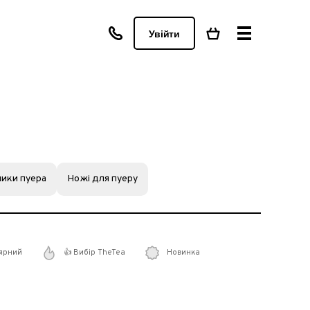
Увійти
ики пуера
Ножі для пуеру
ярний
👍 Вибір TheTea
Новинка