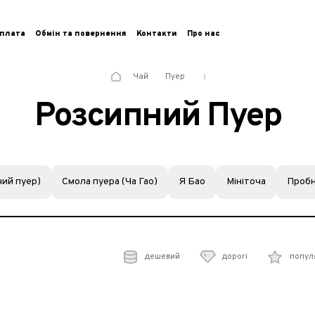
плата
Обмін та повернення
Контакти
Про нас
Чай
Пуер
Розсипний Пуер
ий пуер)
Смола пуера (Ча Гао)
Я Бао
Мініточа
Пробн
дешевий
дорогі
попул