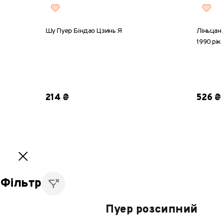
Шу Пуер Біндао Цзинь Я
Ліньцан 
1990 рік
8 г
25 г
50 г
100 г
200 г
8 г
2
214 ₴
526 ₴
1
2
3
Фільтр
Пуер розсипний