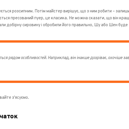
ється розсипним. Потім майстер вирішує, що з ним робити – залиш
ається пресований пуер, це класика. Не можна сказати, що він кра
ли добірну сировину і обробили його правильно, Шу або Шен буде 
ться рядом особливостей. Наприклад, він інакше дозріває, охочіше зав
вайте з'ясуємо.
чаток