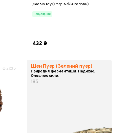
Лао Ча Тоу (Старі чайні голови)
Популярний
125 г
8 г
25 г
50 г
100 г
200 г
432 ₴
Шен Пуер (Зелений пуер)
4
2
Природня ферментація. Надихає.
Оновлює сили.
185