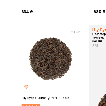
8 г
25 г
50 г
100 г
пробни
334 ₴
680 ₴
Шу Пу
4
1
Постфер
тонізуюч
настій.
351
Шу Пуер «Юнде Гунтін» 2013 рік