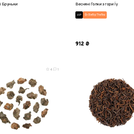
і Бруньки
Весняні Голки з гори Їу
👍 Вибір TheTea
VIP
5 г
50 г
100 г
200 г
пробник, 8 г
25 г
50 г
912 ₴
4
1