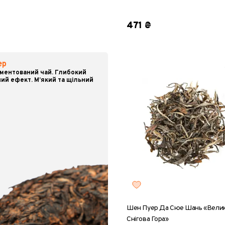
к, 8 г
25 г
50 г
скринька, 500 г
8 г
25 г
50 г
100 г
20
471 ₴
ер
ментований чай. Глибокий
ий ефект. М’який та щільний
Шен Пуер Да Сюе Шань «Вели
Снігова Гора»