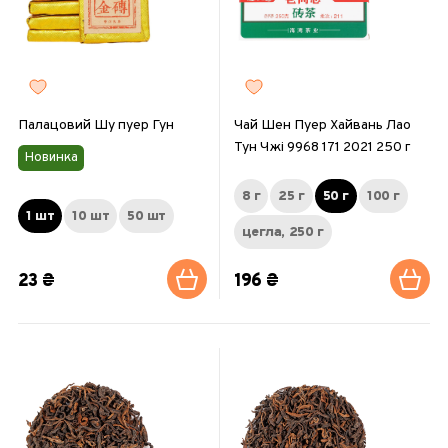
Палацовий Шу пуер Гун
Чай Шен Пуер Хайвань Лао
Тун Чжі 9968 171 2021 250 г
Новинка
8 г
25 г
50 г
100 г
1 шт
10 шт
50 шт
цегла, 250 г
23 ₴
196 ₴