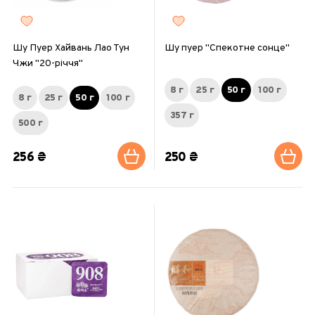
Шу Пуер Хайвань Лао Тун
Шу пуер "Спекотне сонце"
Чжи "20-річчя"
8 г
25 г
50 г
100 г
8 г
25 г
50 г
100 г
357 г
500 г
256 ₴
250 ₴