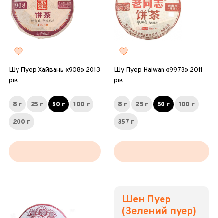
Шу Пуер Хайвань «908» 2013
Шу Пуер Haiwan «9978» 2011
рік
рік
8 г
25 г
50 г
100 г
8 г
25 г
50 г
100 г
200 г
357 г
Шен Пуер
(Зелений пуер)