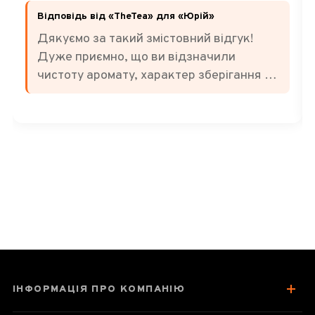
Відповідь від «TheTea» для «Юрій»
Дякуємо за такий змістовний відгук!
Дуже приємно, що ви відзначили
чистоту аромату, характер зберігання та
баланс смаку. Саме за м'яку терпкість,
ноти сухофруктів і легкі відтінки
традиційної «медицини» цей чай
цінують багато поціновувачів. Бажаємо
вам ще багато приємних чаювань! 🍃
ІНФОРМАЦІЯ ПРО КОМПАНІЮ