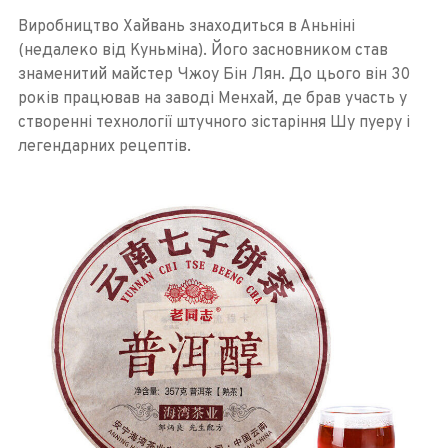
Виробництво Хайвань знаходиться в Аньніні
(недалеко від Куньміна). Його засновником став
знаменитий майстер Чжоу Бін Лян. До цього він 30
років працював на заводі Менхай, де брав участь у
створенні технології штучного зістаріння Шу пуеру і
легендарних рецептів.