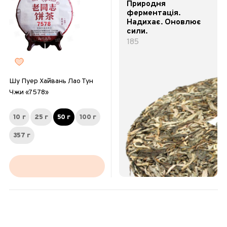
Природня
ферментація.
Надихає. Оновлює
сили.
185
Шу Пуер Хайвань Лао Тун
Чжи «7578»
10 г
25 г
50 г
100 г
357 г