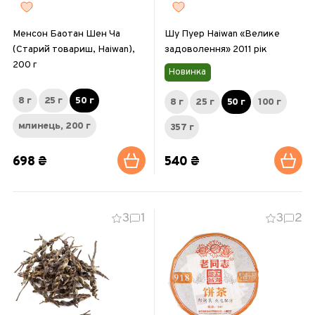
Менсон Баотан Шен Ча
Шу Пуер Haiwan «Велике
(Старий товариш, Haiwan),
задоволення» 2011 рік
200 г
Новинка
8 г
25 г
50 г
8 г
25 г
50 г
100 г
млинець, 200 г
357 г
698 ₴
540 ₴
3
1
3
2