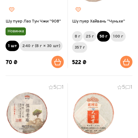
Шу пуер Лао Тун Чжи "908"
Шу пуер Хайвань "Чуньхе"
Новинка
8 г
25 г
50 г
100 г
1 шт
240 г (8 г × 30 шт)
357 г
70 ₴
522 ₴
5
1
5
1