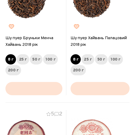
Шу пуер Бруньки Менча
Шу пуер Хайвань Палацовий
Хайвань 2018 рік
2018 рік
8 г
25 г
50 г
100 г
8 г
25 г
50 г
100 г
200 г
200 г
5
2