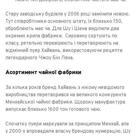
тисячі тон добірного, екологічно чистого мао ча.
Стару заводську будівля у 2006 році замінили новою.
Тут співробітники основного штату, їх близько 150,
обробляють мао ча. Для Шу і Шена виділили два
окремих крила фабрики. Сировину сортують по
класу, ретельно перевіряють і перетворюють на
відмінний пуер Хайвань, використовуючи рецепти
легендарного Чжоу Бін Ляна.
Асортимент чайної фабрики
За кілька років бренд Хайвань з нікому невідомого
виробництва перетворився на великого конкурента
Менхайської чайної фабрики. Щороку мануфактура
випускає близько 1600 тон готового чаю.
Спочатку пуери маркували за принципом Менхай, але
у 2000-х впровадили власну брендову нумерацію. Шу