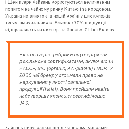
і Шен пуери Хайвань користуються величезним
попитом на чайному ринку Китаю і за кордоном.
Україна не виняток, в нашій країні у цих купажів
тисячі шанувальників. Близько 70% продукції
відправляють на експорт в Японію, США і Європу.
Якість пуерів фабрики підтверджена
декількома сертифікатами, включаючи
HACCP, BIO (органік, АА-рівень) і NOP. У
2008 чаї бренду отримали право на
маркування у якості халяльної
продукції (Halal). Вони пройшли навіть
найсуворішу японську сертифікацію
JAS.
Хайвань випускає чаї під декількома марками: