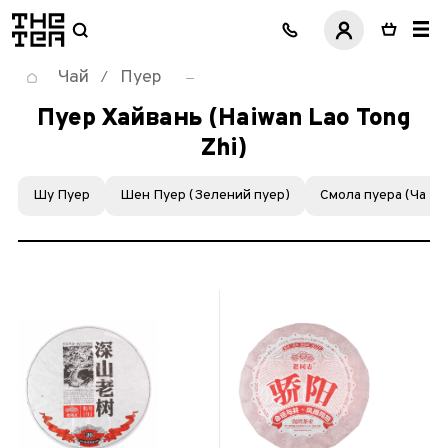
логотип
Чай
Пуер
/
Пуер Хайвань (Haiwan Lao Tong
Zhi)
Шу Пуер
Шен Пуер (Зелений пуер)
Смола пуера (Ча Га