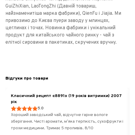
GuiZhiXian, LaoTongZhi (Давній товариш,
найзнаменитіша марка фабрики), QienFu і Jiajia. Ми
привозимо до Києва пуери заводу у млинцях,
цеглинах і точах. Новинка фабрики і унікальний
продукт для китайського чайного ринку - чай ​​з
елітної сировини в пакетиках, скручених вручну.
Відгуки про товари
Класичний рецепт «8891» (19 років витримки) 2007
рік
5.0
Хороший заводський чай, відчутне гарне вологе
зберігання. Чисті аромати, мʼяка терпкість, сухофрукти і
трохи медицини. Тримає 5 проливів. 8/10