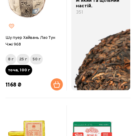
М’який та щільний
настій.
351
Шу пуер Хайвань Лао Тун
Чжі 968
8 г
25 г
50 г
точа, 100 г
1168 ₴