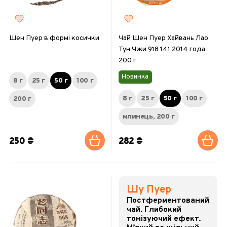
Шен Пуер в формі косички
Чай Шен Пуер Хайвань Лао
Тун Чжи 918 141 2014 года
200 г
Новинка
8 г
25 г
50 г
100 г
8 г
25 г
50 г
100 г
200 г
млинець, 200 г
250 ₴
282 ₴
Шу Пуер
Постферментований
чай. Глибокий
тонізуючий ефект.