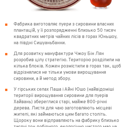
Фабрика виготовляє пуери з сировини власних
плантацій, у її розпорядженні близько 50 тисяч
квадратних метрів чайних лісів в горах Юньшоу,
на півдні Сишуаньбанни.
Для розвитку мануфактури Чжоу Бін Лян
розробив цілу стратегію. Територію розділили на
кілька блоків. Кожен розмістили в горах так, щоб
відрізнялися не тільки умови вирощування
сировини, а й метод збору.
У гірських селах Паша і Айні Юшо (найвідоміші
території вирощування сировини для пуерів
Хайвань) збереглися старі, майже 800-річні
дерева. Листя для чаю заготовляють місцеві
жителі, які займаються цим багато століть.
Щороку вони відправляють на фабрику близько