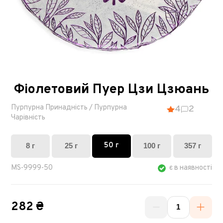
Фіолетовий Пуер Цзи Цзюань
Пурпурна Принадність / Пурпурна
4
2
Чарівність
50 г
8 г
25 г
100 г
357 г
MS-9999-50
є в наявності
282 ₴