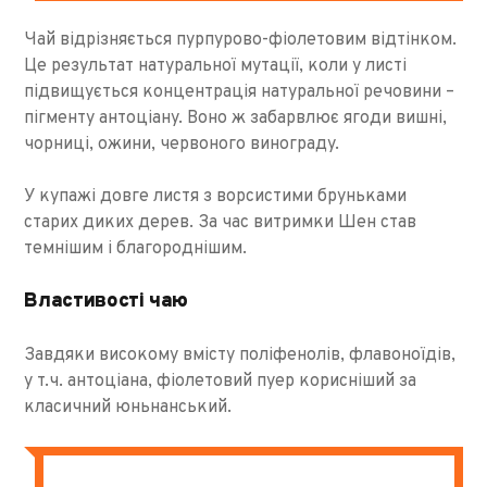
Чай відрізняється пурпурово-фіолетовим відтінком.
Це результат натуральної мутації, коли у листі
підвищується концентрація натуральної речовини –
пігменту антоціану. Воно ж забарвлює ягоди вишні,
чорниці, ожини, червоного винограду.
У купажі довге листя з ворсистими бруньками
старих диких дерев. За час витримки Шен став
темнішим і благороднішим.
Властивості чаю
Завдяки високому вмісту поліфенолів, флавоноїдів,
у т.ч. антоціана, фіолетовий пуер корисніший за
класичний юньнанський.