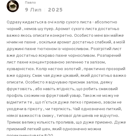
Павло
9
Лип
2025
Одразу кидається в очі колір сухого листа - абсолютно
чорний , немов шу пуер. Аромат сухого листа достатньо
важко якось описати конкретно. Особисто мені він майже
нічим не пахне , оскільки аромат достатньо слабкий, а моїй
дружині пахне тютюном із чорносливом. Розігрітий лист
вже достатньо яскраво пахне чорносливом. Розпарений
лист пахне концентрованою зеленню та залізом,
«узварністю». Колір настою золотий , практично прозорий
вже одразу. Смак чая дуже цікавий, який достатньо важко
описати. Особисто я відчуваю присмак заліза, деяку
фруктовість , або навіть ягідність, що робить смаковий
профіль схожим на фруктовий узвар. Також не можу не
відмітити те , що пʼється дуже легко і приємно, зовсім не
уходячи в гіркоту , чи терпкість. Чай однозначно питкий,
ніякої важкості в смаку , типової для шенів не відчутно.
Тримає велику кількість проливів, що дуже приємно. Дуже
приємний легкий шен, який однозначно можна
порекомендувати 8/10