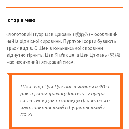
Історія чаю
Фіолетовий Пуер Цзи Цзюань (紫娟茶) – особливий
чай із рідкісної сировини. Пурпурні сорти бувають
трьох видів. Є Шен з юньнанської сировини
відчутно гірчить, Цзи Я м'якше, а Цзи Цзюань (紫娟)
має насичений і яскравий смак.
Шен пуер Цзи Цзюань з'явився в 90-х
роках, коли фахівці Інституту пуера
схрестили два різновиди фіолетового
чаю: юньнанський і фуцзяньський з
гір УІ.