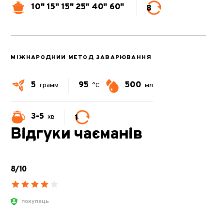
10"
15"
15"
25"
40"
60"
8
МІЖНАРОДНИЙ МЕТОД ЗАВАРЮВАННЯ
5
95
500
грамм
°C
мл
3-5
1
хв
Відгуки чаєманів
8/10
покупець