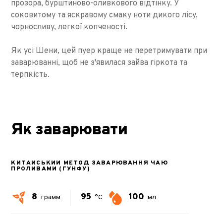
прозора, бурштиново-оливкового відтінку. У
соковитому та яскравому смаку ноти дикого лісу,
чорносливу, легкої копченості.
Як усі Шени, цей пуер краще не перетримувати при
заварюванні, щоб не з'явилася зайва гіркота та
терпкість.
Як заварювати
КИТАЙСЬКИЙ МЕТОД ЗАВАРЮВАННЯ ЧАЮ
ПРОЛИВАМИ (ГУНФУ)
8
95
100
грамм
°C
мл