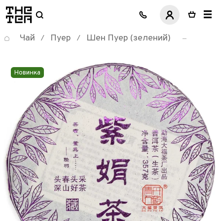
логотип
Чай
Пуер
Шен Пуер (зелений)
/
/
Новинка