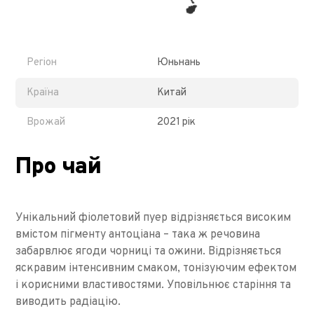
Регіон
Юньнань
Країна
Китай
Врожай
2021 рік
Про чай
Унікальний фіолетовий пуер відрізняється високим
вмістом пігменту антоціана – така ж речовина
забарвлює ягоди чорниці та ожини. Відрізняється
яскравим інтенсивним смаком, тонізуючим ефектом
і корисними властивостями. Уповільнює старіння та
виводить радіацію.