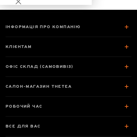
ІНФОРМАЦІЯ ПРО КОМПАНІЮ
Фіолетовий Пуер
Цзи Цзюань
КЛІЄНТАМ
ОФІС СКЛАД (САМОВИВІЗ)
Паспорт товару
САЛОН-МАГАЗИН THETEA
Про чай
Смак, аромат, колір
РОБОЧИЙ ЧАС
Як заварювати
Відгуки чаєманів
2
ВСЕ ДЛЯ ВАС