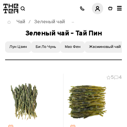
логотип
Чай
Зеленый чай
/
Зеленый чай – Тай Пин
Лун Цзин
Би Ло Чунь
Мао Фен
Жасминовый чай
5
4