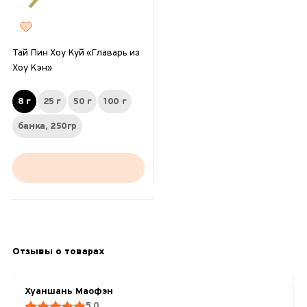
Тай Пин Хоу Куй «Главарь из
Хоу Кэн»
8 г
25 г
50 г
100 г
банка, 250гр
Отзывы о товарах
Хуаншань Маофэн
5.0