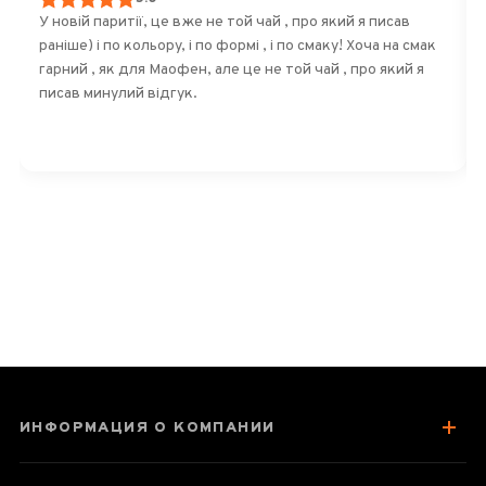
У новій паритії, це вже не той чай , про який я писав
раніше) і по кольору, і по формі , і по смаку! Хоча на смак
гарний , як для Маофен, але це не той чай , про який я
писав минулий відгук.
ИНФОРМАЦИЯ О КОМПАНИИ