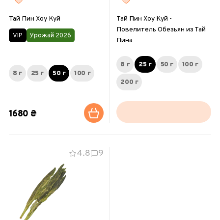
Тай Пин Хоу Куй
Тай Пин Хоу Куй -
Повелитель Обезьян из Тай
VIP
Урожай 2026
Пина
8 г
25 г
50 г
100 г
8 г
25 г
50 г
100 г
200 г
1680 ₴
4.8
9