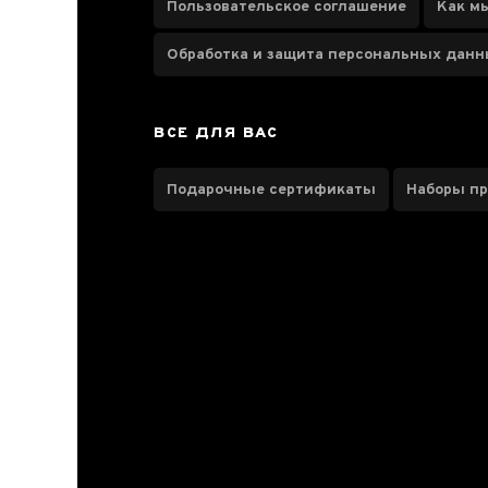
Пользовательское соглашение
Как м
Рассыпной
8
Обработка и защита персональных дан
Урожай
ВСЕ ДЛЯ ВАС
2025 год
7
2026 год
1
Подарочные сертификаты
Наборы п
Бренд
TheTea
8