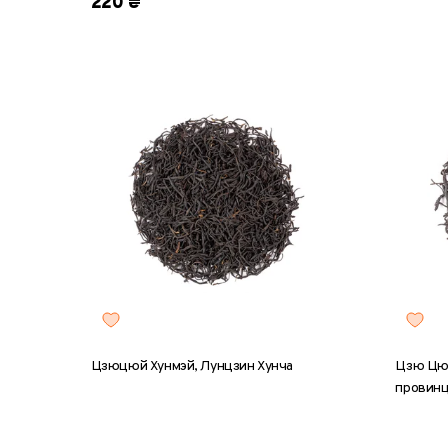
220 ₴
Цзюцюй Хунмэй, Лунцзин Хунча
Цзю Цюй
провин