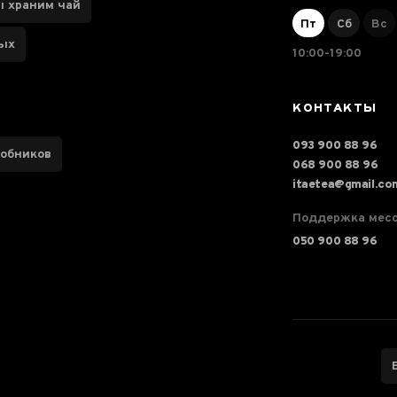
ы храним чай
Пт
Сб
Вс
ных
10:00-19:00
КОНТАКТЫ
093 900 88 96
робников
068 900 88 96
itaetea@gmail.co
Поддержка мес
050 900 88 96