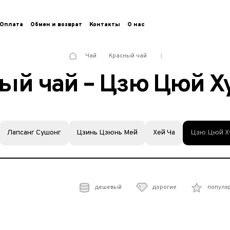
Оплата
Обмен и возврат
Контакты
О нас
Чай
Красный чай
ый чай – Цзю Цюй Х
Лапсанг Сушонг
Цзинь Цзюнь Мей
Хей Ча
Цзю Цюй Х
дешевый
дорогие
популя