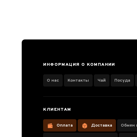
Лапсанг Сушонг
+29
Цзинь Цзюнь Мей
+18
Хэй Ча (черный чай)
+11
Тайваньский черный чай
+4
Кимун
+2
ИНФОРМАЦИЯ О КОМПАНИИ
Гуандунский красный чай
+1
Цзю Цюй Хун Мэй
О нас
Контакты
Чай
Посуда
Регион
КЛИЕНТАМ
Чжэцзян
8
Оплата
Доставка
Обмен 
Форма