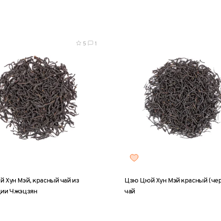
5
1
 Хун Мэй, красный чай из
Цзю Цюй Хун Мэй красный (че
ции Чжэцзян
чай