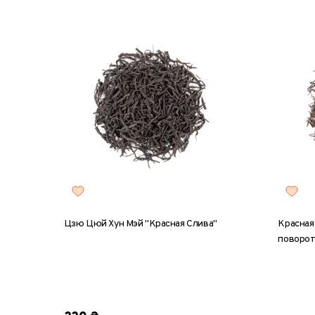
Цзю Цюй Хун Мэй "Красная Слива"
Красная
поворо
8 г
2
8 г
25 г
50 г
100 г
200 г