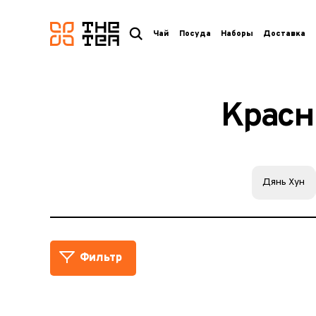
логотип
Чай
Посуда
Наборы
Доставка
Красн
Дянь Хун
Фильтр