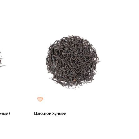
рный)
Цзюцюй Хунмей