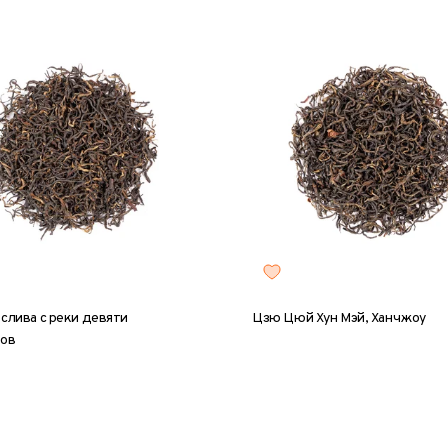
 слива с реки девяти
Цзю Цюй Хун Мэй, Ханчжоу
тов
5 г
50 г
100 г
200 г
8 г
25 г
50 г
100 г
20