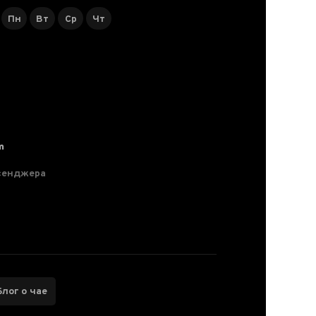
Пн
Вт
Ср
Чт
m
сенджера
Блог о чае