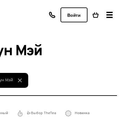
Войти
ун Мэй
ун Мэй
рный
👍 Выбор TheTea
Новинка