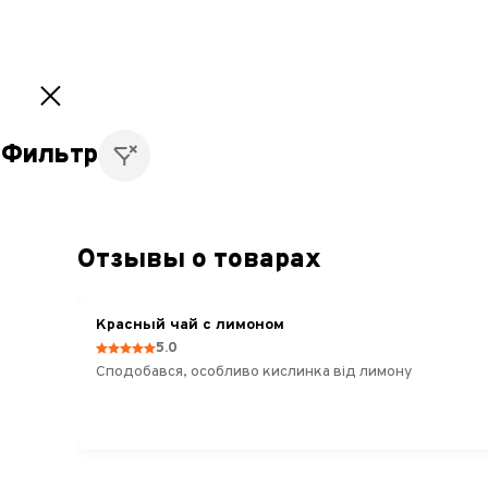
8 г
25 г
50 г
100 г
200 г
8 г
2
Фильтр
Отзывы о товарах
Цзю
Цюй
Красный чай с лимоном
Хун
5.0
Мэй
Готово
Сподобався, особливо кислинка від лимону
8
1
Вид "Красный чай"
Дянь Хун
+67