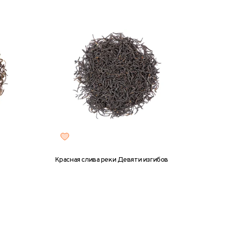
Красная слива реки Девяти изгибов
0 г
8 г
25 г
50 г
100 г
200 г