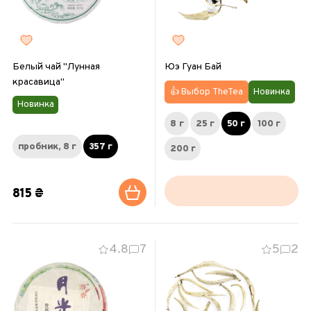
Белый чай "Лунная
Юэ Гуан Бай
красавица"
👍 Выбор TheTea
Новинка
Новинка
8 г
25 г
50 г
100 г
пробник, 8 г
357 г
200 г
815 ₴
4.8
7
5
2