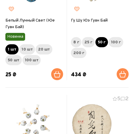
Белый Лунный Свет (Юе
Гу Шу Юэ Гуан Бай
Гуан Бай)
Новинка
8 г
25 г
50 г
100 г
1 шт
10 шт
20 шт
200 г
50 шт
100 шт
25 ₴
434 ₴
5
2