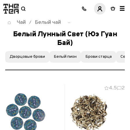
логотип
Чай
Белый чай
/
Белый Лунный Свет (Юэ Гуан
Бай)
Дворцовые брови
Белый пион
Брови старца
Сере
4.5
2