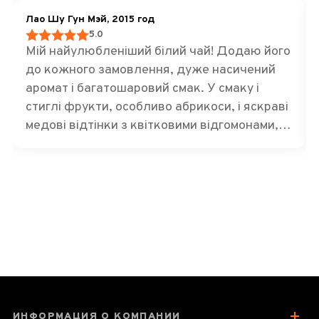
Лао Шу Гун Мэй, 2015 год
5.0
Мій найулюбленіший білий чай! Додаю його
до кожного замовлення, дуже насичений
аромат і багатошаровий смак. У смаку і
стиглі фрукти, особливо абрикоси, і яскраві
медові відтінки з квітковими відгомонами,
легка трав’яниста нота, і взагалі дає дуже
теплі й приємні відчуття. Рекомендую усім,
хто полюбляє білий чай, спробувати цього
красеня!
ИНФОРМАЦИЯ О КОМПАНИИ