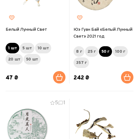
Белый Лунный Свет
Юэ Гуан Бай «Белый Лунный
Свет» 2021 год
1 шт
5 шт
10 шт
8 г
25 г
50 г
100 г
20 шт
50 шт
357 г
47 ₴
242 ₴
5
1