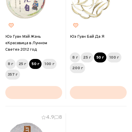
Юэ Гуан Мэй Жэнь
Юэ Гуан Бай Да Я
«Красавица в Лунном
Свете» 2012 год
8 г
25 г
50 г
100 г
8 г
25 г
50 г
100 г
200 г
357 г
4.9
8