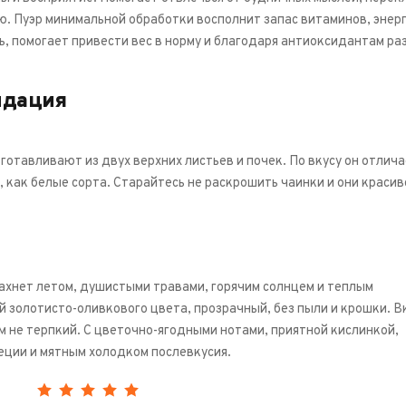
. Пуэр минимальной обработки восполнит запас витаминов, энерг
нь, помогает привести вес в норму и благодаря антиоксидантам р
ндация
готавливают из двух верхних листьев и почек. По вкусу он отлича
 как белые сорта. Старайтесь не раскрошить чаинки и они красив
ахнет летом, душистыми травами, горячим солнцем и теплым
й золотисто-оливкового цвета, прозрачный, без пыли и крошки. В
м не терпкий. С цветочно-ягодными нотами, приятной кислинкой,
еции и мятным холодком послевкусия.