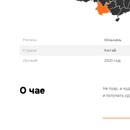
Регион
Юньнань
Страна
Китай
Урожай
2021 год
О чае
Не пуэр, а чу
и получать уд