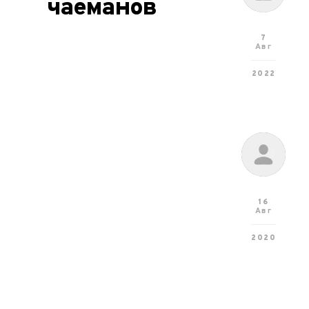
чаеманов
7
Авг
2022
16
Авг
2020