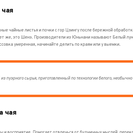
 чая
ные чайные листья и почки с гор Цзингу после бережной обработ
нет же, это Шен». Производители из Юньнани называют Белый лун
совка умеренная, начинайте делить по краям или у выемки.
 из пуэрного сырья, приготовленный по технологии белого, необычно 
а чая
ы и восприятие. Помогает отвлечься от будничных мыслей, перек