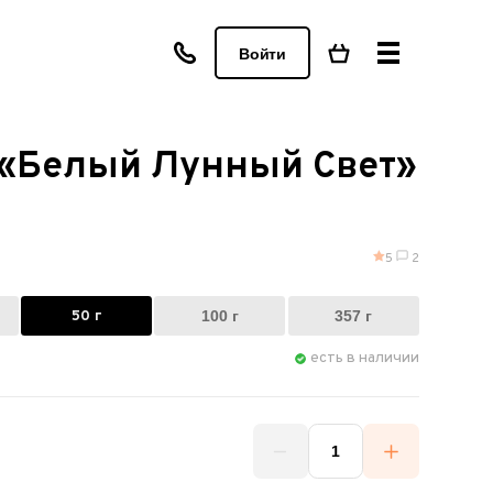
Войти
 «Белый Лунный Свет»
5
2
50 г
100 г
357 г
есть в наличии