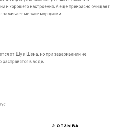
ии и хорошего настроения. А еще прекрасно очищает
азглаживает мелкие морщинки.
ется от Шу и Шена, но при заваривании не
о расправятся в воде.
кус
2 ОТЗЫВА