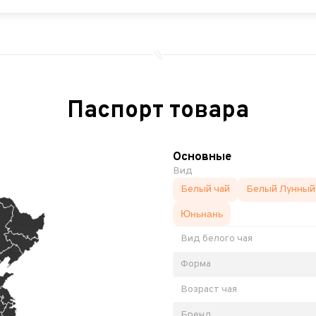
Паспорт товара
Основные
Вид
Белый чай
Белый Лунный 
Юньнань
Вид белого чая
Форма
Возраст чая
Бренд