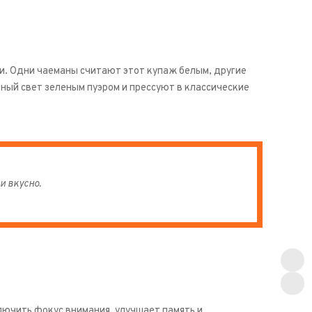
ки. Одни чаеманы считают этот купаж белым, другие
ный свет зеленым пуэром и прессуют в классические
и вкусно.
лючить фокус внимания, улучшает память и