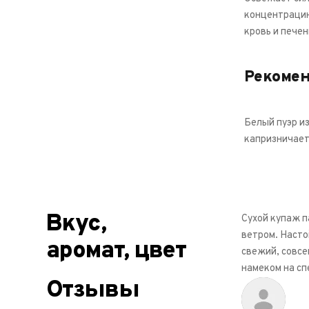
концентрацию
кровь и пече
Рекоме
Белый пуэр из
капризничает,
Вкус,
Сухой купаж п
ветром. Насто
аромат, цвет
свежий, совсе
намеком на сп
Отзывы