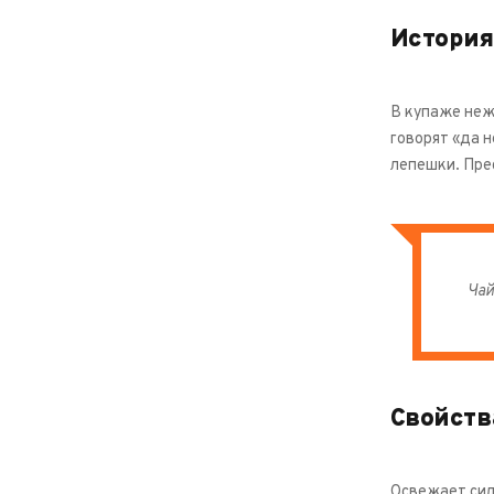
История
В купаже неж
говорят «да 
лепешки. Прес
Чай
Свойств
Освежает сил