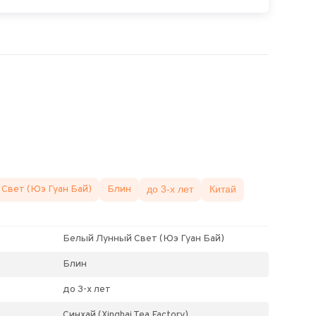
Свет (Юэ Гуан Бай)
Блин
до 3-х лет
Китай
Белый Лунный Свет (Юэ Гуан Бай)
Блин
до 3-х лет
Синхай (Xinghai Tea Factory)