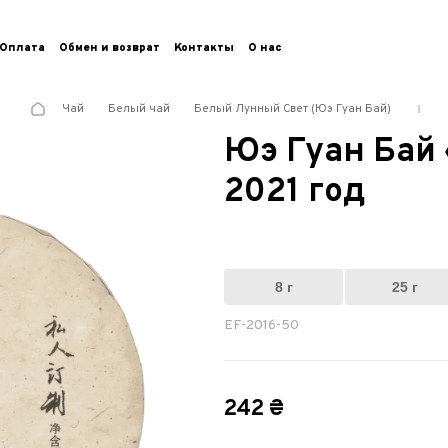
Оплата
Обмен и возврат
Контакты
О нас
Чай
Белый чай
Белый Лунный Свет (Юэ Гуан Бай)
Юэ Гуан Бай
2021 год
8 г
25 г
EF-2016-50
242 ₴