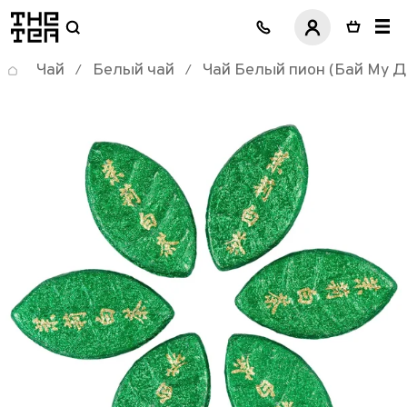
логотип
Чай
Белый чай
Чай Белый пион (Бай Му Д
/
/