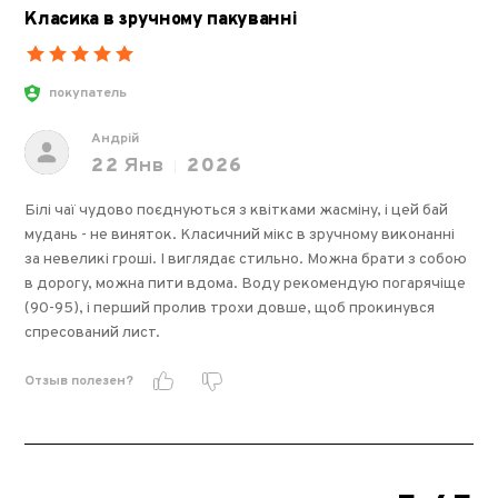
Класика в зручному пакуванні
покупатель
Андрій
22
Янв
2026
Білі чаї чудово поєднуються з квітками жасміну, і цей бай
мудань - не виняток. Класичний мікс в зручному виконанні
за невеликі гроші. І виглядає стильно. Можна брати з собою
в дорогу, можна пити вдома. Воду рекомендую погарячіще
(90-95), і перший пролив трохи довше, щоб прокинувся
спресований лист.
Отзыв полезен?