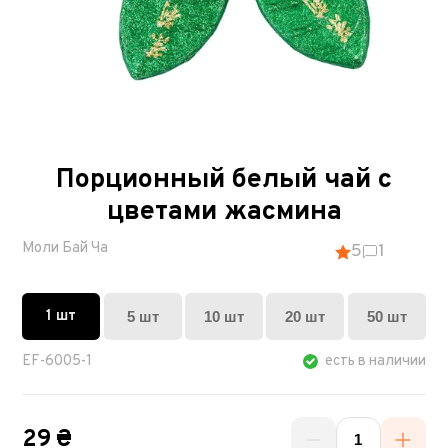
Порционный белый чай с
цветами жасмина
Моли Бай Ча
5
1
1 шт
5 шт
10 шт
20 шт
50 шт
EF-6005-1
есть в наличии
29 ₴