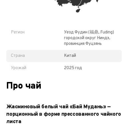
Регион
Уезд Фудин (福鼎, Fuding)
городской округ Ниндэ,
провинция Фуцзянь
Страна
Китай
Урожай
2025 год
Про чай
Жасминовый белый чай «Бай Мудань» —
порционный в форме прессованного чайного
листа