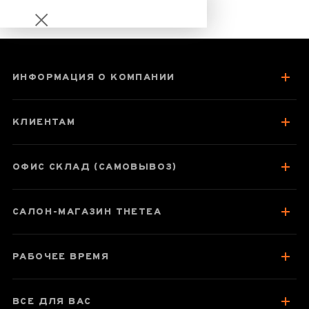
ИНФОРМАЦИЯ О КОМПАНИИ
Порционный
белый чай с
КЛИЕНТАМ
цветами
жасмина
ОФИС СКЛАД (САМОВЫВОЗ)
САЛОН-МАГАЗИН THETEA
Паспорт товара
Про чай
РАБОЧЕЕ ВРЕМЯ
Як заварювати
Зберігання та упаковка
ВСЕ ДЛЯ ВАС