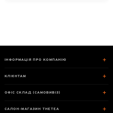
традиційної «медицини» цей чай
цінують багато поціновувачів. Бажаємо
вам ще багато приємних чаювань! 🍃
ІНФОРМАЦІЯ ПРО КОМПАНІЮ
КЛІЄНТАМ
ОФІС СКЛАД (САМОВИВІЗ)
САЛОН-МАГАЗИН THETEA