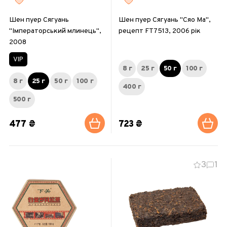
Шен пуер Сягуань
Шен пуер Сягуань "Сяо Ма",
"Імператорський млинець",
рецепт FT7513, 2006 рік
2008
VIP
8 г
25 г
50 г
100 г
8 г
25 г
50 г
100 г
400 г
500 г
477 ₴
723 ₴
3
1