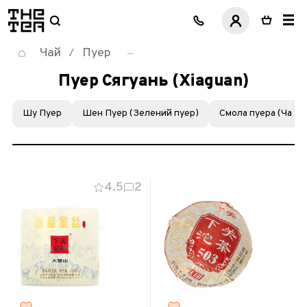
логотип
Чай
Пуер
/
Пуер Сягуань (Xiaguan)
Шу Пуер
Шен Пуер (Зелений пуер)
Смола пуера (Ча Га
4.5
2