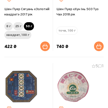
Шен Пуер Сягуань «Золотий
Шен Пуер «Хун Інь 503 Туо
квадрат» 2017 рік
Ча» 2018 рік
8 г
25 г
50 г
точа, 100 г
квадрат, 100 г
422 ₴
740 ₴
5
1