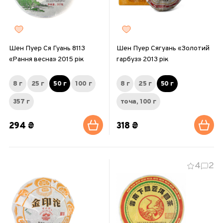
Шен Пуер Ся Гуань 8113
Шен Пуер Сягуань «Золотий
«Рання весна» 2015 рік
гарбуз» 2013 рік
8 г
25 г
50 г
100 г
8 г
25 г
50 г
357 г
точа, 100 г
294 ₴
318 ₴
4
2