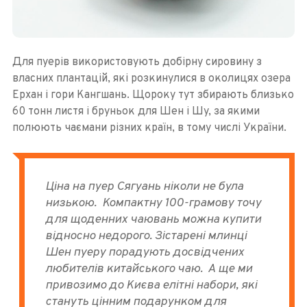
Для пуерів використовують добірну сировину з
власних плантацій, які розкинулися в околицях озера
Ерхан і гори Кангшань. Щороку тут збирають близько
60 тонн листя і бруньок для Шен і Шу, за якими
полюють чаємани різних країн, в тому числі України.
Ціна на пуер Сягуань ніколи не була
низькою. Компактну 100-грамову точу
для щоденних чаювань можна купити
відносно недорого. Зістарені млинці
Шен пуеру порадують досвідчених
любителів китайського чаю. А ще ми
привозимо до Києва елітні набори, які
стануть цінним подарунком для