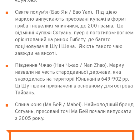
«Сун Хе».
Святе полум'я (Бао Ян / Bao Yan). Під цією
маркою випускають пресовані купажі в формі
гриба і невеликі млинчики, до 200 грамів. Це
відмінні купажі Сягуань, пуер з логотипом-вогнем
орієнтований на ринок Тибету, де багато
поціновувачів Шу і Шена. Якість такого чаю
завжди на висоті.
Південне Чжао (Нан Чжао / Nan Zhao). Марку
назвали на честь стародавньої держави, яка
знаходилась на території Юньнані в 649-902 рр.
Ці Шу і шени призначені в основному для острова
Тайвань.
Спина коня (Ма Бей / Mabei). Наймолодший бренд
Сягуань, пресовані точі Ма Бей почали випускати
з 2005 року.