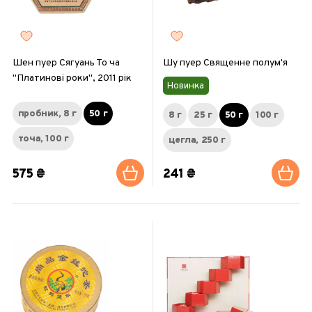
Шен пуер Сягуань То ча
Шу пуер Священне полум'я
"Платинові роки", 2011 рік
Новинка
пробник, 8 г
50 г
8 г
25 г
50 г
100 г
точа, 100 г
цегла, 250 г
575 ₴
241 ₴