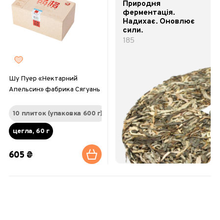
Природня
ферментація.
Надихає. Оновлює
сили.
185
Шу Пуер «Нектарний
Апельсин» фабрика Сягуань
10 плиток (упаковка 600 г)
цегла, 60 г
605 ₴
1
2
3