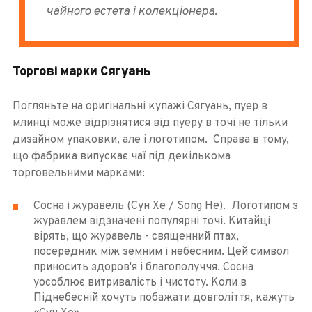
чайного естета і колекціонера.
Торгові марки Сягуань
Погляньте на оригінальні купажі Сягуань, пуер в
млинці може відрізнятися від пуеру в точі не тільки
дизайном упаковки, але і логотипом. Справа в тому,
що фабрика випускає чаї під декількома
торговельними марками:
Сосна і журавель (Сун Хе / Song He). Логотипом з
журавлем відзначені популярні точі. Китайці
вірять, що журавель - священний птах,
посередник між земним і небесним. Цей символ
приносить здоров'я і благополуччя. Сосна
уособлює витривалість і чистоту. Коли в
Піднебесній хочуть побажати довголіття, кажуть