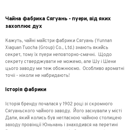
Чайна фабрика Сягуань - пуери, від яких
захоплює дух
Кажуть, чайні майстри фабрики Сягуань (Yunnan
Xiaguan Tuocha (Group) Co., Ltd.) знають якийсь
секрет, тому їх пуери неповторно-смачні. Щодо
секрету стверджувати не можемо, але Шу і Шени
цього заводу ми теж обожнюємо. Особливо ароматні
точіі - ніколи не набридають!
Історія фабрики
Історія бренду почалася у 1902 році зі скромного
Сягуаньского чайного заводу. Його заснували у місті
Дали, який колись був негласною чайною столицею
заходу провінції Юньнань і знаходився на перетині