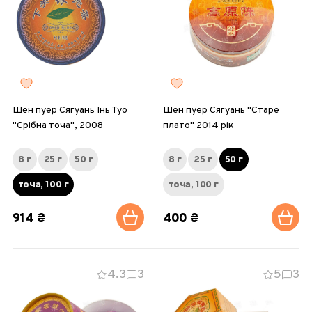
Шен пуер Сягуань Інь Туо
Шен пуер Сягуань "Старе
"Срібна точа", 2008
плато" 2014 рік
8 г
25 г
50 г
8 г
25 г
50 г
точа, 100 г
точа, 100 г
914 ₴
400 ₴
4.3
3
5
3