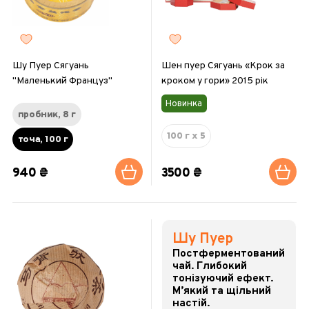
Шу Пуер Сягуань
Шен пуер Сягуань «Крок за
"Маленький Француз"
кроком у гори» 2015 рік
Новинка
пробник, 8 г
100 г x 5
точа, 100 г
940 ₴
3500 ₴
Шу Пуер
Постферментований
чай. Глибокий
тонізуючий ефект.
М’який та щільний
настій.