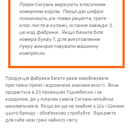
Пуери Сягуань маркують класичним
номерним кодом. Перші дві цифри
позначають рік появи рецепта, третя -
клас листя в купажі, остання завжди 3,
це код фабрики. Якщо бачите біля
номера букву Т, для виготовлення
пуеру використовували машинну
компресію.
Продукція фабрики багато разів завойовувала
престижні премії і відзначена знаками якості. Вона
продається в 20 провінціях Піднебесної і за
кордоном, де у пуерних смаків Сягуань мільйони
шанувальників. Якщо ви ще не знайомі з Шу і Шенамі
цього бренду - обов'язково спробуйте. Відкриєте
для себе нові грані чайного світу.