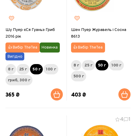
Шу Пуер «Ся Гуань» Гриб
Шен Пуер Журавель і Сосна
2016 рік
8613
👍 Вибір TheTea
👍 Вибір TheTea
Новинка
Вигідно
8 г
25 г
50 г
100 г
8 г
25 г
50 г
100 г
500 г
гриб, 300 г
365 ₴
403 ₴
4
1