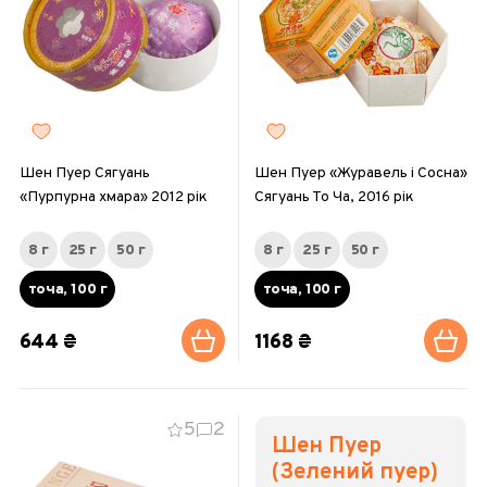
Шен Пуер Сягуань
Шен Пуер «Журавель і Сосна»
«Пурпурна хмара» 2012 рік
Сягуань То Ча, 2016 рік
8 г
25 г
50 г
8 г
25 г
50 г
точа, 100 г
точа, 100 г
644 ₴
1168 ₴
5
2
Шен Пуер
(Зелений пуер)