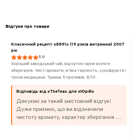
Відгуки про товари
Класичний рецепт «8891» (19 років витримки) 2007
рік
5.0
Хороший заводський чай, відчутне гарне вологе
зберігання. Чисті аромати, мʼяка терпкість, сухофрукти і
трохи медицини. Тримає 5 проливів. 8/10
Відповідь від «TheTea» для «Юрій»
Дякуємо за такий змістовний відгук!
Дуже приємно, що ви відзначили
чистоту аромату, характер зберігання та
баланс смаку. Саме за м'яку терпкість,
ноти сухофруктів і легкі відтінки