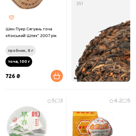
351
Шен Пуер Сягуань точа
«Кінський Шлях" 2007 рік
пробник, 8 г
точа, 100 г
726 ₴
5
3
4.2
5