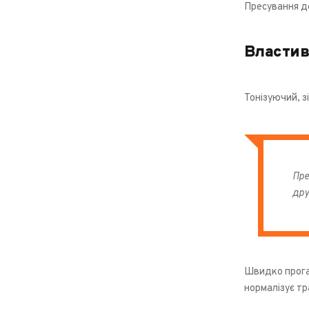
Пресування до
Властив
Тонізуючий, з
Пре
дру
Швидко проган
нормалізує тр