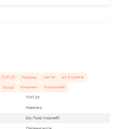
ТОП 20
Новачку
Цегла
до 3-х років
Китай
Юньнань
Класичний
ТОП 20
Новачку
Шу Пуер (чорний)
Деревні ноти