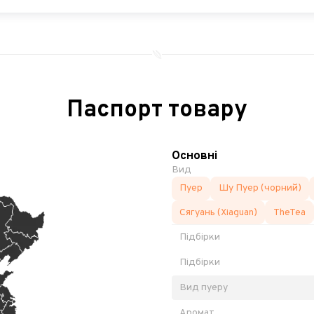
Паспорт товару
Основні
Вид
Пуер
Шу Пуер (чорний)
Сягуань (Xiaguan)
TheTea
Підбірки
Підбірки
Вид пуеру
Аромат