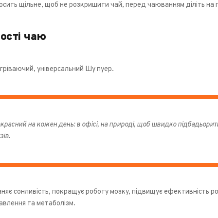
сить щільне, щоб не розкришити чай, перед чаюванням діліть на 
ості чаю
ігріваючий, універсальний Шу пуер.
красний на кожен день: в офісі, на природі, щоб швидко підбадьорит
зів.
яє сонливість, покращує роботу мозку, підвищує ефективність роз
авлення та метаболізм.