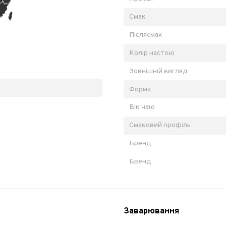
Смак
Післясмак
Колір настою
Зовнішній вигляд
Форма
Вік чаю
Смаковий профіль
Бренд
Бренд
Заварювання