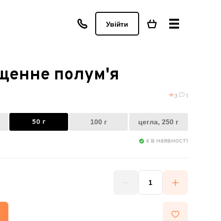
Увійти
щенне полум'я
3
1
50 г
100 г
цегла, 250 г
є в наявності