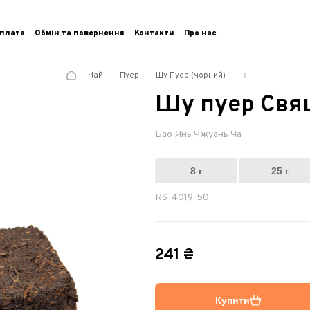
плата
Обмін та повернення
Контакти
Про нас
Чай
Пуер
Шу Пуер (чорний)
Шу пуер Свя
Бао Янь Чжуань Ча
8 г
25 г
RS-4019-50
241 ₴
Купити