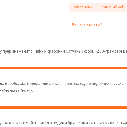
Заварники
Глиняний чайн
Як заварювати?
пуер знаменитої чайної фабрики Сягуань у формі 250-грамової це
ва Бао Янь або Священний вогонь – торгова марка виробника, у цій л
небесної та Тибету.
уера м'ясисте чайне листя з рудими бруньками та невеликою кільк