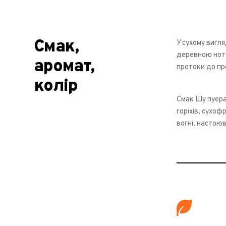
Смак,
У сухому вигл
деревною ното
аромат,
протоки до пр
колір
Смак Шу пуера 
горіхів, сухоф
вогні, настою