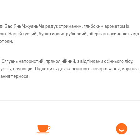
яді Бао Янь Чжуань Ча радує стриманим, глибоким ароматом із
ю. Настій густий, бурштиново-рубіновий, зберігає насиченість від
отоки.
Сягуань напористий, прямолінійний, з відтінками осіннього лісу,
руктів, прянощів. Підходить для класичного заварювання, варіння 
вання термоса.