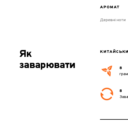
АРОМАТ
Деревні ноти
Як
КИТАЙСЬК
заварювати
8
гра
8
Зав