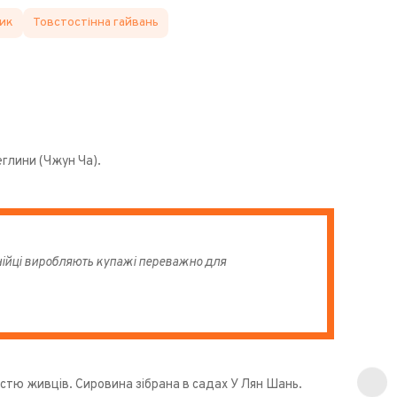
ик
Товстостінна гайвань
глини (Чжун Ча).
інійці виробляють купажі переважно для
істю живців. Сировина зібрана в садах У Лян Шань.