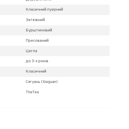
Класичний пуерний
Затяжний
Бурштиновий
Пресований
Цегла
до 3-х років
Класичний
Сягуань (Xiaguan)
TheTea