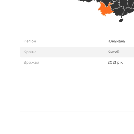
Регіон
Юньнань
Країна
Китай
Врожай
2021 рік