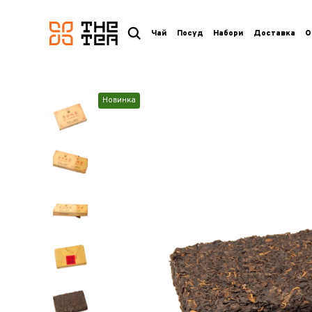
логотип
Чай
Посуд
Набори
Доставка
О
Новинка