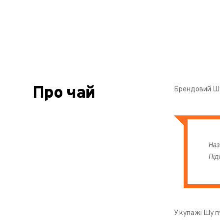
Про чай
Брендовий Шу 
Наз
Під
У купажі Шу п