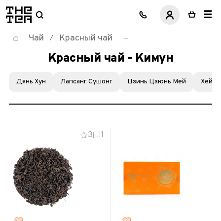
логотип
Чай
Красный чай
/
Красный чай – Кимун
Дянь Хун
Лапсанг Сушонг
Цзинь Цзюнь Мей
Хей Ч
3
1