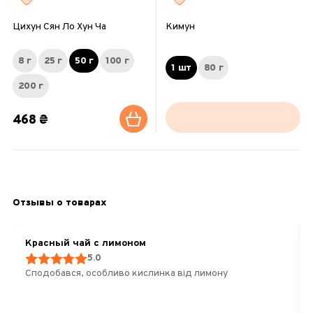
Цихун Сян Ло Хун Ча
Кимун
8 г
25 г
50 г
100 г
1 шт
80 г
200 г
468 ₴
Отзывы о товарах
Красный чай с лимоном
5.0
Сподобався, особливо кислинка від лимону