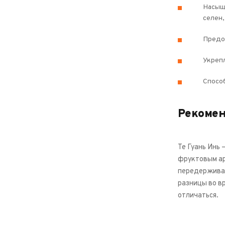
Насыще
селен,
Предо
Укрепл
Спосо
Рекоме
Те Гуань Инь 
фруктовым ар
передерживай
разницы во в
отличаться.