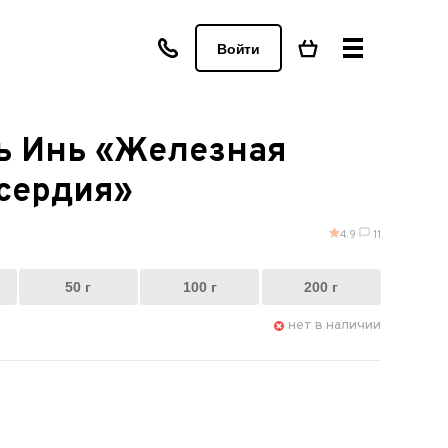
Войти
нь Инь «Железная
сердия»
4.9
11
50 г
100 г
200 г
нет в наличии