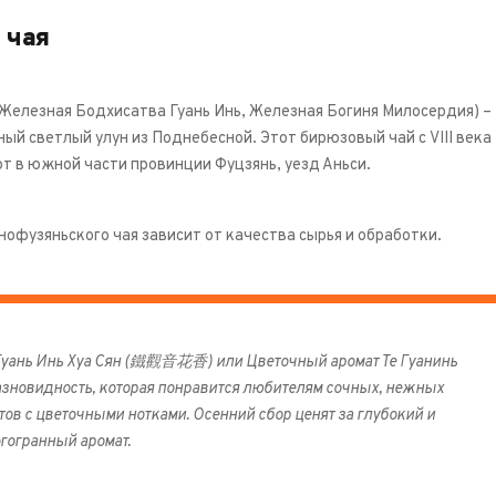
 чая
 (Железная Бодхисатва Гуань Инь, Железная Богиня Милосердия) –
ый светлый улун из Поднебесной. Этот бирюзовый чай с VIII века
т в южной части провинции Фуцзянь, уезд Аньси.
офузяньского чая зависит от качества сырья и обработки.
Гуань Инь Хуа Сян (鐵觀音花香) или Цветочный аромат Те Гуанинь
азновидность, которая понравится любителям сочных, нежных
тов с цветочными нотками. Осенний сбор ценят за глубокий и
гогранный аромат.