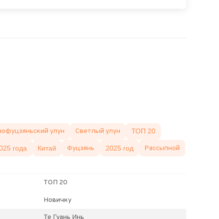
офуцзяньский улун
Светлый улун
ТОП 20
025 года
Китай
Фуцзянь
2025 год
Рассыпной
ТОП 20
Новичку
Те Гуань Инь