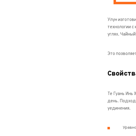
Улун изготови
технологии с
углях. Чайный
Это позволяе
Свойств
Те Гуань Инь
день. Подход
уединения.
Уравно