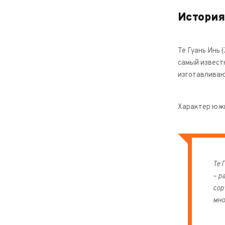
История
Те Гуань Инь
самый известн
изготавливаю
Характер южн
Те 
– р
сор
мно