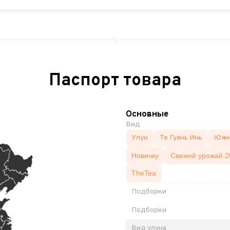
Паспорт товара
Основные
Вид
Улун
Те Гуань Инь
Южн
Новичку
Свежий урожай 2
TheTea
Подборки
Подборки
Вид улуна