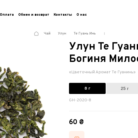
Оплата
Обмен и возврат
Контакты
О нас
Чай
Улун
Те Гуань Инь
Улун Те Гуа
Богиня Мило
«Цветочный Аромат Те Гуанинь»
8 г
25 г
GH-2020-8
60 ₴