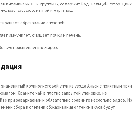
н витаминами С, К, группы В, содержит йод, кальций, фтор, цинк
 железо, фосфор, магний и марганец.
твращает образование опухолей.
яет иммунитет, очищает почки и печень.
бствует расщеплению жиров.
ндация
– знаменитый крупнолистовой улун из уезда Аньси с приятным прян
оматом. Храните чай в плотно закрытой упаковке, не
те при заваривании и обязательно сравните несколько видов. Из
ремени сбора и степени обжаривания оттенки вкуса будут