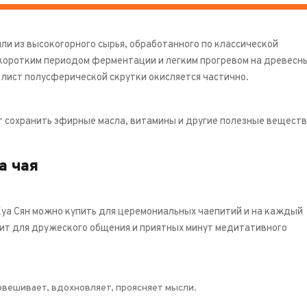
ли из высокогорного сырья, обработанного по классической
 коротким периодом ферментации и легким прогревом на древесн
 лист полусферической скрутки окисляется частично.
т сохранить эфирные масла, витамины и другие полезные веществ
а чая
 Хуа Сян можно купить для церемониальных чаепитий и на каждый
ит для дружеского общения и приятных минут медитативного
вешивает, вдохновляет, проясняет мысли.