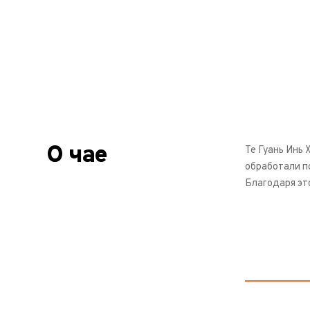
О чае
Те Гуань Инь 
обработали п
Благодаря эт