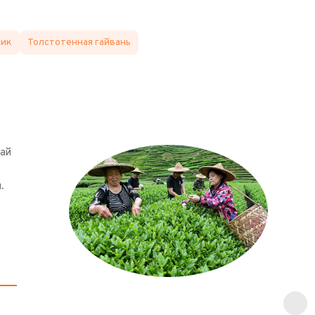
ник
Толстотенная гайвань
чай
.