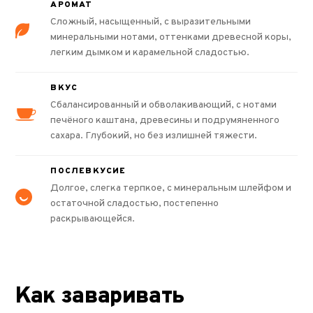
АРОМАТ
Сложный, насыщенный, с выразительными
минеральными нотами, оттенками древесной коры,
легким дымком и карамельной сладостью.
ВКУС
Сбалансированный и обволакивающий, с нотами
печёного каштана, древесины и подрумяненного
сахара. Глубокий, но без излишней тяжести.
ПОСЛЕВКУСИЕ
Долгое, слегка терпкое, с минеральным шлейфом и
остаточной сладостью, постепенно
раскрывающейся.
Как заваривать