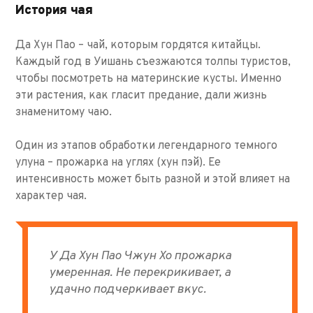
История чая
Да Хун Пао – чай, которым гордятся китайцы.
Каждый год в Уишань съезжаются толпы туристов,
чтобы посмотреть на материнские кусты. Именно
эти растения, как гласит предание, дали жизнь
знаменитому чаю.
Один из этапов обработки легендарного темного
улуна – прожарка на углях (хун пэй). Ее
интенсивность может быть разной и этой влияет на
характер чая.
У Да Хун Пао Чжун Хо прожарка
умеренная. Не перекрикивает, а
удачно подчеркивает вкус.