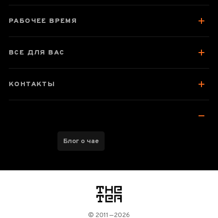
Вкус, аромат, цвет
РАБОЧЕЕ ВРЕМЯ
Как заваривать
Отзывы чаеманов
13
ВСЕ ДЛЯ ВАС
КОНТАКТЫ
Блог о чае
логотип
© 2011—2026