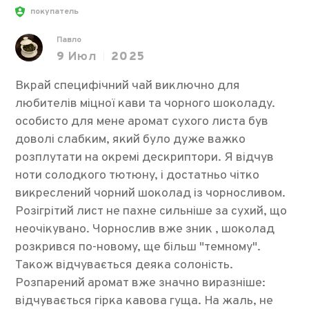
покупатель
Павло
9
Июл
2025
Вкрай специфічний чай виключно для
любителів міцної кави та чорного шоколаду.
особисто для мене аромат сухого листа був
доволі слабким, який було дуже важко
розплутати на окремі дескриптори. Я відчув
ноти солодкого тютюну, і достатньо чітко
викреслений чорний шоколад із чорносливом.
Розігрітий лист не пахне сильніше за сухий, що
неочікувано. Чорнослив вже зник , шоколад
розкрився по-новому, ще більш "темному".
Також відчувається деяка солоність.
Розпарений аромат вже значно виразніше:
відчувається гірка кавова гуща. На жаль, не