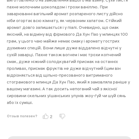
виготовленого на замовлення вашого магазину. Сухе листя
пахне молочним шоколадом і трохи ваніллю. При
заварюванні вагільний аромат розпареного листу дійсно
ніби огортає всю кімнату, як червоним халатом. Стійкий
аромат довго залишається і у піалі. Очевидно, що смак
якісний, на відміну від фірмового Да Хун Пао у млинцях 100
грам, у цього чаю майже немає смаку і аромату гострих
духмяних спецій. Вони лише дуже віддалено відчутні у
сухій заварці. Пахне також вогнем і має трохи копчений
смак, дуже ніжний солодкуватий присмак на останніх
проливах, присмак фруктів не дуже відчутний (цим він
відрізняється від щільно-пресованого витриманого
стограмового млинця Да Хун Пао, який я замовляла раніше у
вашому магазині. А так досить непоганий чай з якісної
сировини скельних уїшанських улунів жоу-ґуй чи шуй сянь
або їх суміші.
Отзыв полезен?
2