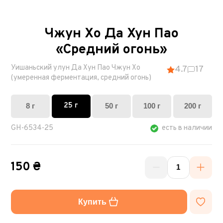
Чжун Xо Да Хун Пао
«Средний огонь»
Уишаньский улун Да Хун Пао Чжун Хо
4.7
17
(умеренная ферментация, средний огонь)
25 г
8 г
50 г
100 г
200 г
GH-6534-25
есть в наличии
150 ₴
Купить