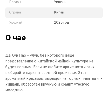
Регион
Уишань
Страна
Китай
Урожай
2025 год
О чае
Да Хун Пао – улун, без которого ваше
представление о китайской чайной культуре не
будет полным. Если не любите яркие нотки огня,
выбирайте вариант средней прожарки. Этот
ароматный красавец выращен на горных плантациях
Уишани, обработан вручную и хранит утесную
мелодию.