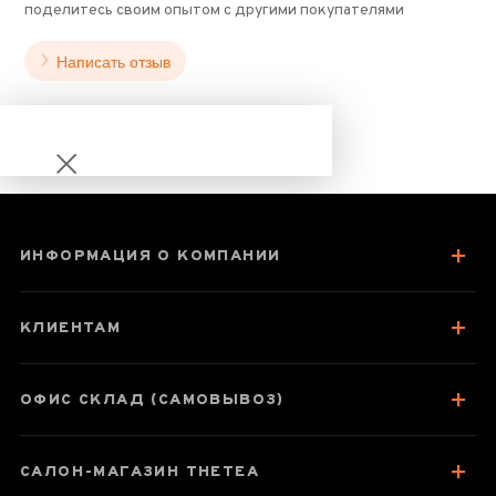
поделитесь своим опытом с другими покупателями
Написать отзыв
ИНФОРМАЦИЯ О КОМПАНИИ
Чжун Xо Да Хун
Пао «Средний
КЛИЕНТАМ
огонь»
ОФИС СКЛАД (САМОВЫВОЗ)
Паспорт товара
САЛОН-МАГАЗИН THETEA
О чае