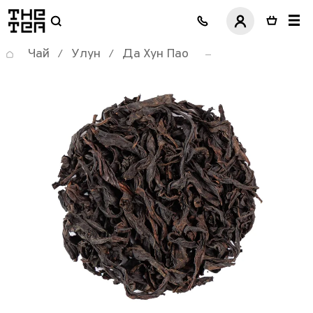
логотип
Чай
Улун
Да Хун Пао
/
/