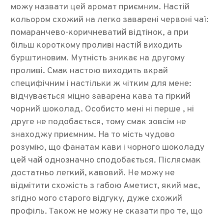
можу назвати цей аромат приємним. Настій
кольором схожий на легко заварені червоні чаї:
помаранчево-коричневатий відтінок, а при
більш короткому проливі настій виходить
бурштиновим. Мутність зникає на другому
проливі. Смак настою виходить вкрай
специфічним і настільки ж чітким для мене:
відчувається міцно заварена кава та гіркий
чорний шоколад. Особисто мені ні перше , ні
друге не подобається, тому смак зовсім не
знаходжу приємним. На то мість чудово
розумію, що фанатам кави і чорного шоколаду
цей чай однозначно сподобається. Післясмак
достатньо легкий, кавовий. Не можу не
відмітити схожість з габою Аметист, який має,
згідно мого старого відгуку, дуже схожий
профіль. Також не можу не сказати про те, що