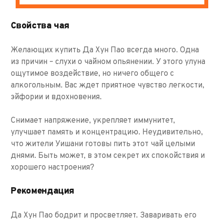
Свойства чая
Желающих купить Да Хун Пао всегда много. Одна
из причин – слухи о чайном опьянении. У этого улуна
ощутимое воздействие, но ничего общего с
алкогольным. Вас ждет приятное чувство легкости,
эйфории и вдохновения.
Снимает напряжение, укрепляет иммунитет,
улучшает память и концентрацию. Неудивительно,
что жители Уишани готовы пить этот чай целыми
днями. Быть может, в этом секрет их спокойствия и
хорошего настроения?
Рекомендация
Да Хун Пао бодрит и просветляет. Заваривать его