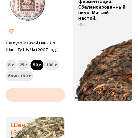
ферментация.
Сбалансированный
вкус. Мягкий
настой.
351
Шу пуэр Мэнхай Нань Но
Шань Гу Шу Ча (2007 год)
8 г
25 г
50 г
100 г
блин, 180 г
Шен Пуэр
(Зеленый пуэр)