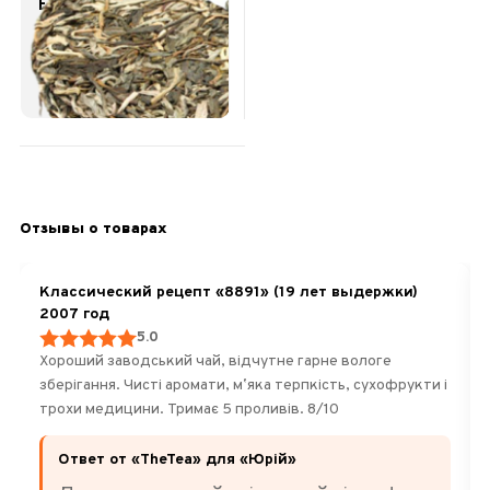
Естественная
ферментация.
Вдохновляет.
Обновляет силы.
185
Отзывы о товарах
Классический рецепт «8891» (19 лет выдержки)
2007 год
5.0
Хороший заводський чай, відчутне гарне вологе
зберігання. Чисті аромати, мʼяка терпкість, сухофрукти і
трохи медицини. Тримає 5 проливів. 8/10
Ответ от «TheTea» для «Юрій»