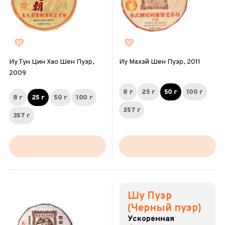
Иу Тун Цин Хао Шен Пуэр,
Иу Махэй Шен Пуэр, 2011
2009
8 г
25 г
50 г
100 г
8 г
25 г
50 г
100 г
357 г
357 г
Шу Пуэр
(Черный пуэр)
Ускоренная