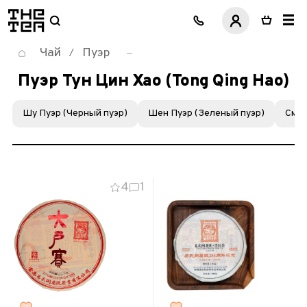
логотип
Чай
Пуэр
/
Пуэр Тун Цин Хао (Tong Qing Hao)
Шу Пуэр (Черный пуэр)
Шен Пуэр (Зеленый пуэр)
Смол
4
1