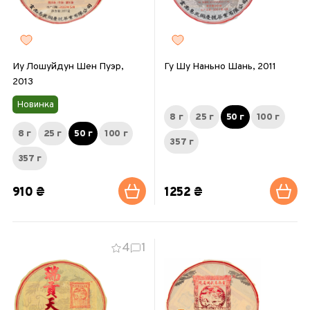
Иу Лошуйдун Шен Пуэр,
Гу Шу Наньно Шань, 2011
2013
Новинка
8 г
25 г
50 г
100 г
8 г
25 г
50 г
100 г
357 г
357 г
910 ₴
1252 ₴
4
1