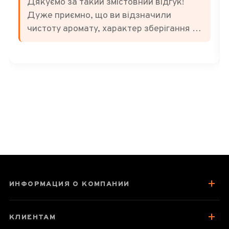
Дякуємо за такий змістовний відгук!
Дуже приємно, що ви відзначили
чистоту аромату, характер зберігання та
баланс смаку. Саме за м'яку терпкість,
ноти сухофруктів і легкі відтінки
традиційної «медицини» цей чай
цінують багато поціновувачів. Бажаємо
вам ще багато приємних чаювань! 🍃
ИНФОРМАЦИЯ О КОМПАНИИ
КЛИЕНТАМ