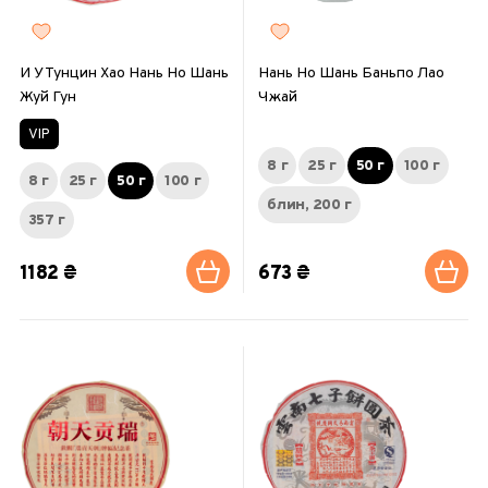
И У Тунцин Хао Нань Но Шань
Нань Но Шань Баньпо Лао
Жуй Гун
Чжай
VIP
8 г
25 г
50 г
100 г
8 г
25 г
50 г
100 г
блин, 200 г
357 г
1182 ₴
673 ₴