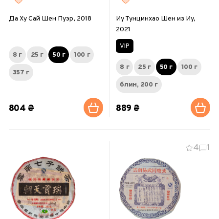
Да Ху Сай Шен Пуэр, 2018
Иу Тунцинхао Шен из Иу,
2021
VIP
8 г
25 г
50 г
100 г
8 г
25 г
50 г
100 г
357 г
блин, 200 г
804 ₴
889 ₴
4
1