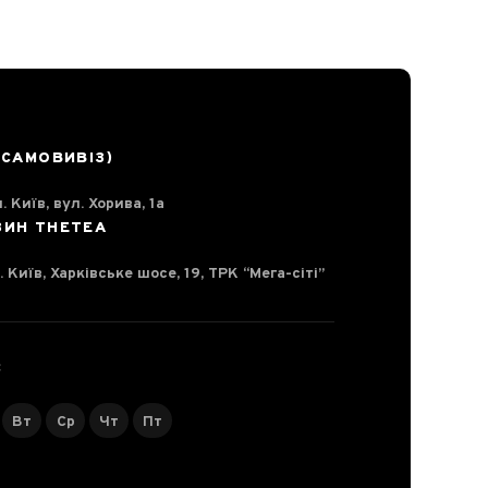
(САМОВИВІЗ)
. Київ, вул. Хорива, 1а
ЗИН THETEA
. Київ, Харківське шосе, 19, ТРК “Мега-сіті”
С
Вт
Ср
Чт
Пт