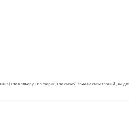
ору, і по формі , і по смаку! Хоча на смак гарний , як для Маофен, але це не той чай , пр