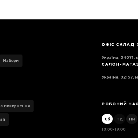
ОФІС СКЛАД 
Україна, 04071, м
Набори
САЛОН-МАГА
Україна, 02157, м
РОБОЧИЙ ЧА
та повернення
Сб
Нд
Пн
чай
10:00-19:00