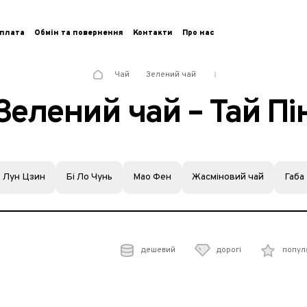
плата
Обмін та повернення
Контакти
Про нас
Чай
Зелений чай
Зелений чай – Тай Пі
Лун Цзин
Бі Ло Чунь
Мао Фен
Жасміновий чай
Габа
дешевий
дорогі
попул