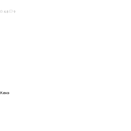
4.8
9
 Кен»
нка, 250гр