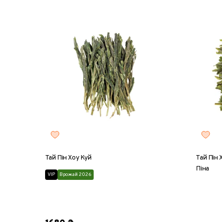
Тай Пін Хоу Куй
Тай Пін 
Піна
VIP
Врожай 2026
8 г
2
8 г
25 г
50 г
100 г