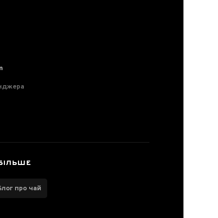
m
нджера
БІЛЬШЕ
Блог про чай