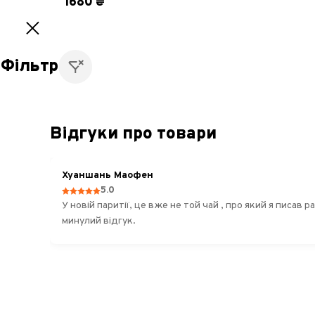
1680 ₴
Фільтр
Відгуки про товари
Тай
Пін
Хуаншань Маофен
5.0
Готово
1
У новій паритії, це вже не той чай , про який я писав раніше) і по коль
Вид "Зелений чай"
3
минулий відгук.
Лун Цзин (Колодязь дракона)
+7
Жасминовий чай
+9
Бі Ло Чунь
+11