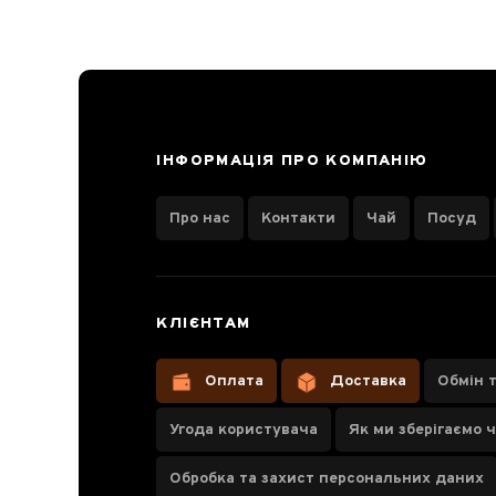
Мао Фен
+7
Люй Ча
+12
Тай Пін
Лю Ань Гуа Пянь
+3
ІНФОРМАЦІЯ ПРО КОМПАНІЮ
Підбірки зелених чаїв
Про нас
Контакти
Чай
Посуд
ТОП 5
3
ТОП 20
3
КЛІЄНТАМ
Преміум
1
Кращий з кращих
Оплата
Доставка
Обмін 
3
Угода користувача
Як ми зберігаємо 
Форма
Обробка та захист персональних даних