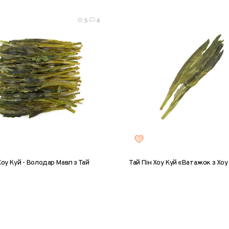
5
4
Хоу Куй - Володар Мавп з Тай
Тай Пін Хоу Куй «Ватажок з Хоу
5 г
50 г
100 г
200 г
8 г
25 г
50 г
100 г
ба