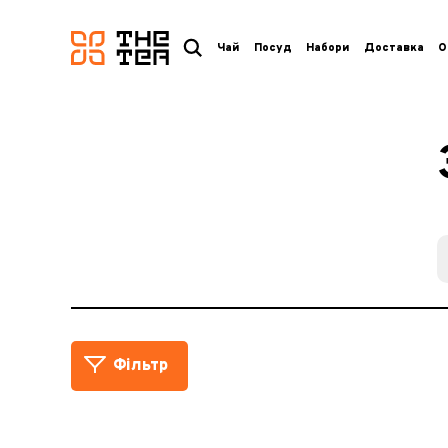
логотип
Чай
Посуд
Набори
Доставка
О
Фільтр