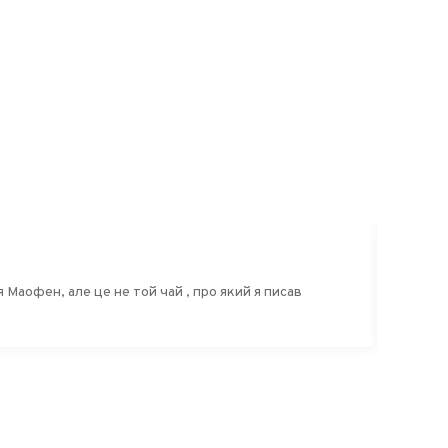
Мао Фен
о який я писав