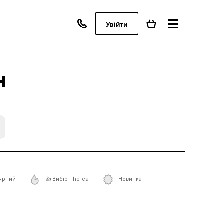
Увійти
н
ярний
👍 Вибір TheTea
Новинка