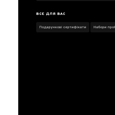
Розсипний
3
ВСЕ ДЛЯ ВАС
Вік чаю
Подарункові сертифікати
Набори про
до 3-х років
1
Свіжий врожай 2026 року
2
Країна
Китай
3
Регіон
Аньхой
3
Бренд