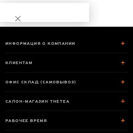
ИНФОРМАЦИЯ О КОМПАНИИ
Шоу Мэй Бай Ча
КЛИЕНТАМ
ОФИС СКЛАД (САМОВЫВОЗ)
Паспорт товара
САЛОН-МАГАЗИН THETEA
О чае
Вкус, аромат, цвет
РАБОЧЕЕ ВРЕМЯ
Как заваривать