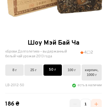
Шоу Мэй Бай Ча
«Брови Долголетия» – выдержанный
4
2
белый чай урожая 2013 года
50 г
8 г
25 г
100 г
кирпич,
1000 г
LB-2012-50
есть в наличии
186 ₴