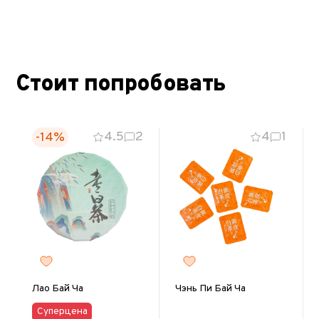
Стоит попробовать
4.5
2
4
1
-14%
Лао Бай Ча
Чэнь Пи Бай Ча
Суперцена