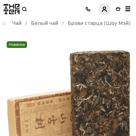
логотип
Чай
Белый чай
Брови старца (Шоу Мэй)
/
/
Новинка