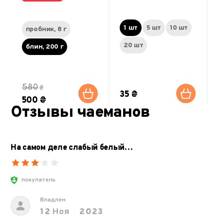
1 шт
5 шт
10 шт
пробник, 8 г
20 шт
блин, 200 г
580
₴
35 ₴
500 ₴
Отзывы чаеманов
На самом деле слабый белый…
покупатель
Владлен
12
Ноя
2023