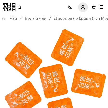
логотип
Чай
Белый чай
Дворцовые брови (Гун Мэ
/
/