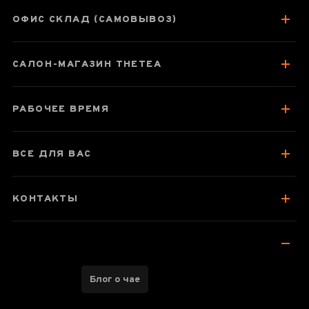
ОФИС СКЛАД (САМОВЫВОЗ)
Паспорт товара
САЛОН-МАГАЗИН THETEA
О чае
Вкус, аромат, цвет
РАБОЧЕЕ ВРЕМЯ
Стоит попробовать
Отзывы чаеманов
1
ВСЕ ДЛЯ ВАС
КОНТАКТЫ
Блог о чае