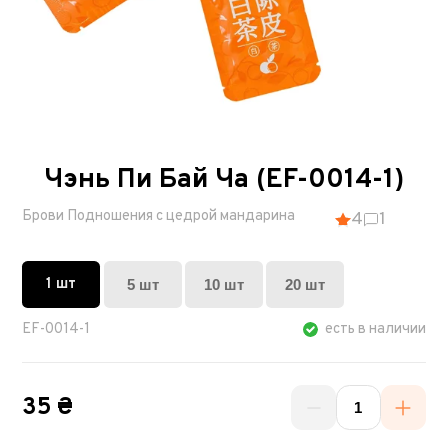
Чэнь Пи Бай Ча (EF-0014-1)
Брови Подношения с цедрой мандарина
4
1
1 шт
5 шт
10 шт
20 шт
EF-0014-1
есть в наличии
35 ₴