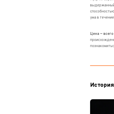
выдержанный
способностью
ума в течение
Цена — всего
происхождени
познакомитьс
История