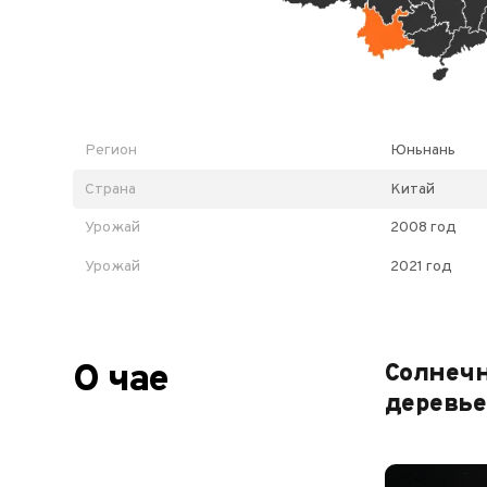
Регион
Юньнань
Страна
Китай
Урожай
2008 год
Урожай
2021 год
О чае
Солнечн
деревье