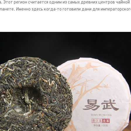
. Этот регион считается одним из самых древних центров чайной
планете. Именно здесь когда-то готовили дани для императорског