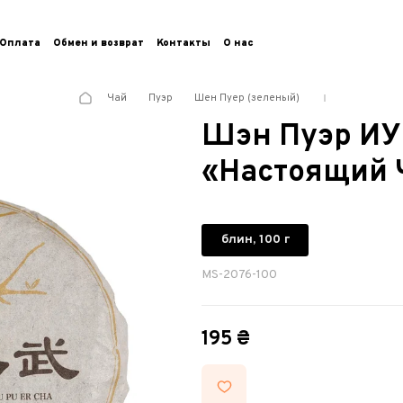
Оплата
Обмен и возврат
Контакты
О нас
Чай
Пуэр
Шен Пуер (зеленый)
Шэн Пуэр ИУ
«Настоящий Ч
блин, 100 г
MS-2076-100
195 ₴