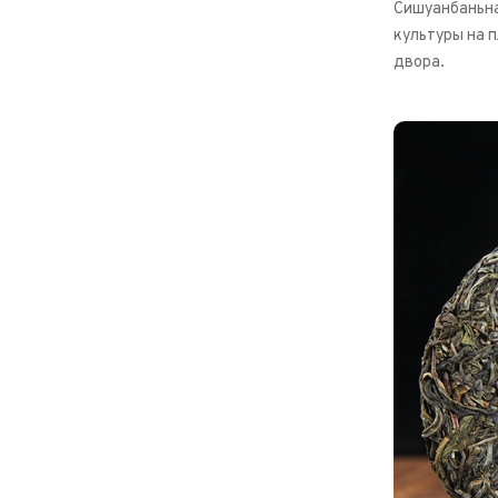
Сишуанбаньна
культуры на 
двора.