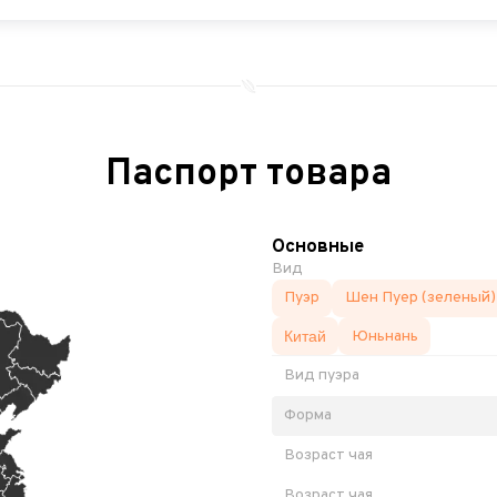
Паспорт товара
Основные
Вид
Пуэр
Шен Пуер (зеленый)
Китай
Юньнань
Вид пуэра
Форма
Возраст чая
Возраст чая