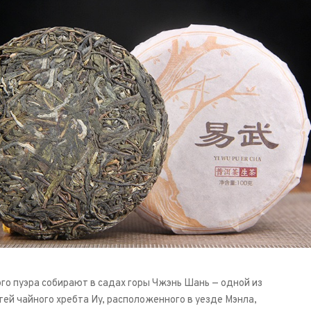
ого пуэра собирают в садах горы Чжэнь Шань — одной из
ей чайного хребта Иу, расположенного в уезде Мэнла,