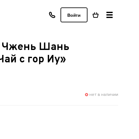
Войти
 Чжень Шань
ай с гор Иу»
нет в наличии