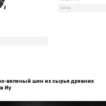
Бренд
о-вяленый шен из сырья древних
в Иу