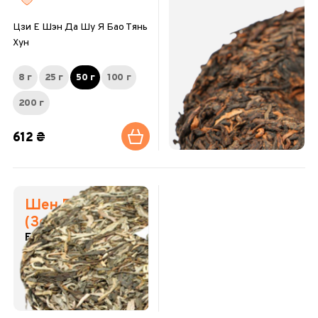
Цзи Е Шэн Да Шу Я Бао Тянь
Хун
8 г
25 г
50 г
100 г
200 г
612 ₴
Шен Пуэр
(Зеленый пуэр)
Естественная
ферментация.
Вдохновляет.
Обновляет силы.
185