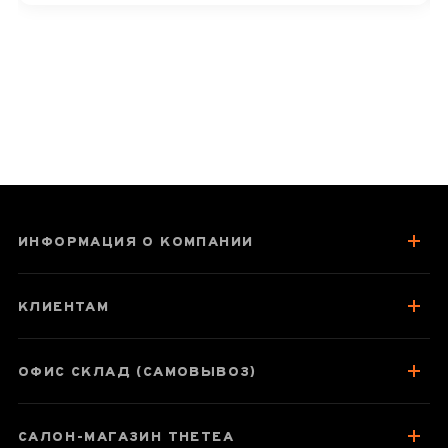
традиційної «медицини» цей чай
цінують багато поціновувачів. Бажаємо
вам ще багато приємних чаювань! 🍃
ИНФОРМАЦИЯ О КОМПАНИИ
КЛИЕНТАМ
ОФИС СКЛАД (САМОВЫВОЗ)
САЛОН-МАГАЗИН THETEA