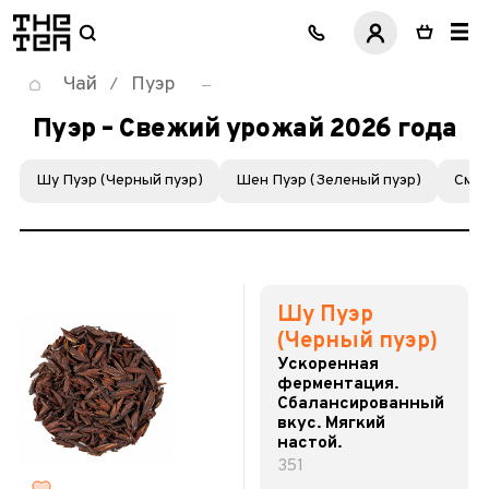
логотип
Чай
Пуэр
/
Пуэр – Свежий урожай 2026 года
Шу Пуэр (Черный пуэр)
Шен Пуэр (Зеленый пуэр)
Смол
Шу Пуэр
(Черный пуэр)
Ускоренная
ферментация.
Сбалансированный
вкус. Мягкий
настой.
351