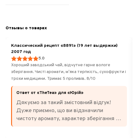
Отзывы о товарах
Классический рецепт «8891» (19 лет выдержки)
2007 год
5.0
Хороший заводський чай, відчутне гарне вологе
зберігання. Чисті аромати, мʼяка терпкість, сухофрукти і
трохи медицини. Тримає 5 проливів. 8/10
Ответ от «TheTea» для «Юрій»
Дякуємо за такий змістовний відгук!
Дуже приємно, що ви відзначили
чистоту аромату, характер зберігання та
баланс смаку. Саме за м'яку терпкість,
ноти сухофруктів і легкі відтінки