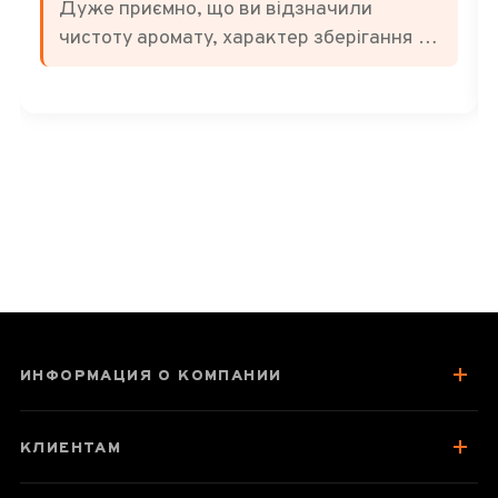
Дуже приємно, що ви відзначили
чистоту аромату, характер зберігання та
баланс смаку. Саме за м'яку терпкість,
ноти сухофруктів і легкі відтінки
традиційної «медицини» цей чай
цінують багато поціновувачів. Бажаємо
вам ще багато приємних чаювань! 🍃
ИНФОРМАЦИЯ О КОМПАНИИ
КЛИЕНТАМ