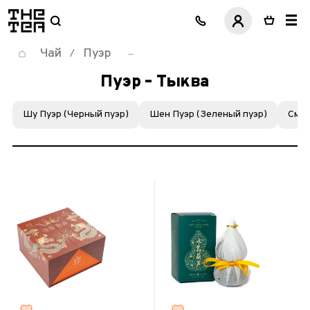
логотип
Чай
Пуэр
/
Пуэр – Тыква
Шу Пуэр (Черный пуэр)
Шен Пуэр (Зеленый пуэр)
Смол