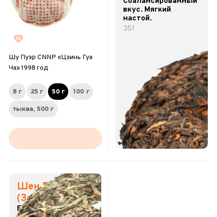
Сбалансированный
вкус. Мягкий
настой.
351
Шу Пуэр CNNP «Цзинь Гуа
Ча» 1998 год
8 г
25 г
50 г
100 г
тыква, 500 г
Шен Пуэр
(Зеленый пуэр)
Естественная