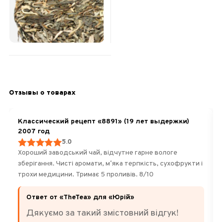
ферментация.
Вдохновляет.
Обновляет силы.
185
Отзывы о товарах
Классический рецепт «8891» (19 лет выдержки)
2007 год
5.0
Хороший заводський чай, відчутне гарне вологе
зберігання. Чисті аромати, мʼяка терпкість, сухофрукти і
трохи медицини. Тримає 5 проливів. 8/10
Ответ от «TheTea» для «Юрій»
Дякуємо за такий змістовний відгук!