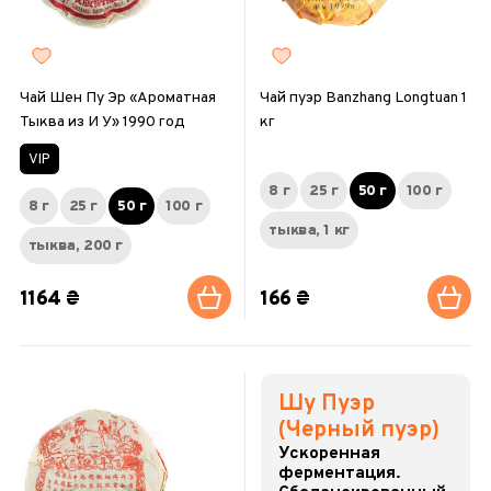
Чай Шен Пу Эр «Ароматная
Чай пуэр Banzhang Longtuan 1
Тыква из И У» 1990 год
кг
VIP
8 г
25 г
50 г
100 г
8 г
25 г
50 г
100 г
тыква, 1 кг
тыква, 200 г
1164 ₴
166 ₴
Шу Пуэр
(Черный пуэр)
Ускоренная
ферментация.