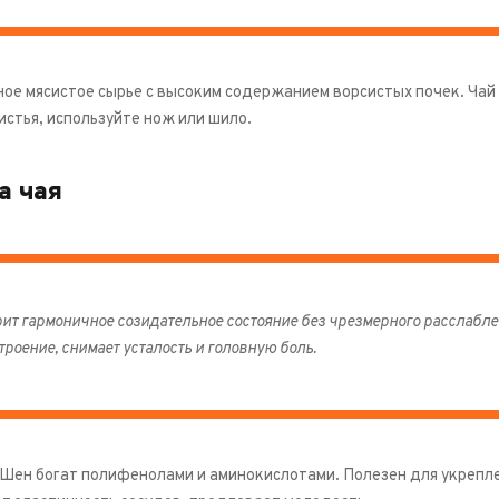
ное мясистое сырье с высоким содержанием ворсистых почек. Чай
истья, используйте нож или шило.
а чая
ит гармоничное созидательное состояние без чрезмерного расслабле
троение, снимает усталость и головную боль.
Шен богат полифенолами и аминокислотами. Полезен для укрепл