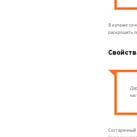
В купаже соч
раскрошить л
Свойств
Дар
нас
Состаренный 