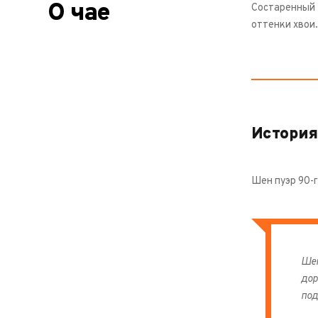
О чае
Состаренный 
оттенки хвои
История
Шен пуэр 90-г
Шен
дор
под