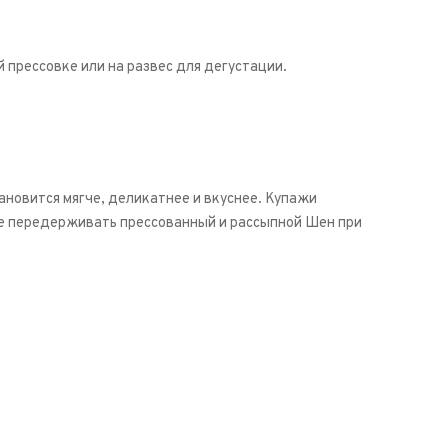
 прессовке или на развес для дегустации.
тановится мягче, деликатнее и вкуснее. Купажи
не передерживать прессованный и рассыпной Шен при