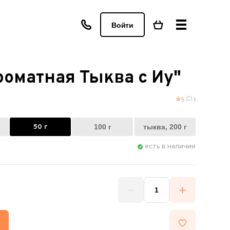
Войти
оматная Тыква с Иу"
5
1
50 г
100 г
тыква, 200 г
есть в наличии