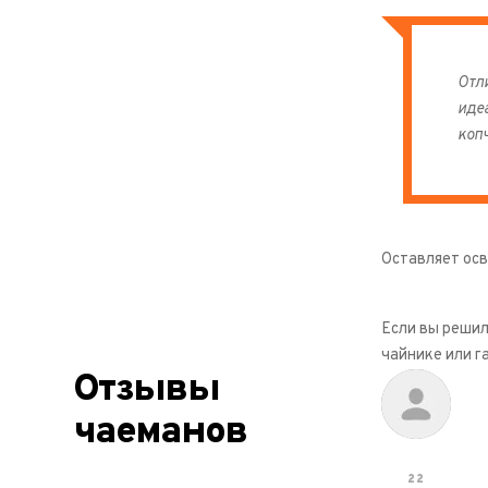
Отл
иде
коп
Оставляет ос
Если вы решил
чайнике или г
Отзывы
чаеманов
22