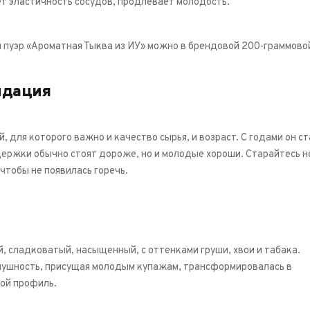
 эластичность сосудов, продлевает молодость.
 пуэр «Ароматная Тыква из ИУ» можно в брендовой 200-граммовой
ндация
й, для которого важно и качество сырья, и возраст. С годами он с
ержки обычно стоят дороже, но и молодые хороши. Старайтесь 
чтобы не появилась горечь.
, сладковатый, насыщенный, с оттенками груши, хвои и табака.
нушность, присущая молодым купажам, трансформировалась в
ой профиль.