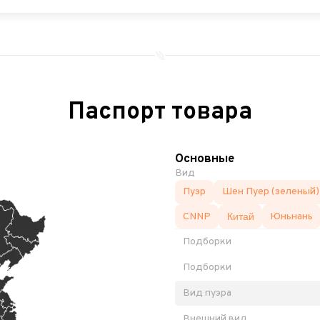
Паспорт товара
Основные
Вид
Пуэр
Шен Пуер (зеленый)
CNNP
Китай
Юньнань
Подборки
Подборки
Вид пуэра
Внешний вид