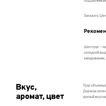
поддерживает
Заказать Шен
Рекоме
Шен пуэр – ча
солидной выд
заваривании, 
Вкус,
Пуэр объемный
Дерзкая зеле
аромат, цвет
зрелый вкусов