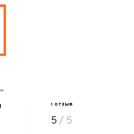
ом
н
1 ОТЗЫВ
5
/ 5