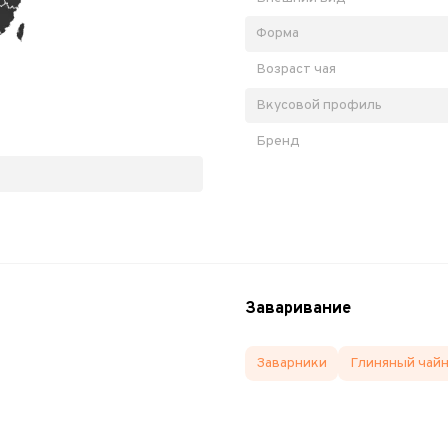
Форма
Возраст чая
Вкусовой профиль
Бренд
Заваривание
Заварники
Глиняный чай