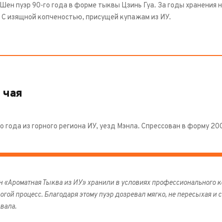
Шен пуэр 90-го года в форме тыквы Цзинь Гуа. За годы хранения
. С изящной копченостью, присущей купажам из ИУ.
 чая
о года из горного региона ИУ, уезд Мэнла. Спрессован в форму 2
 «Ароматная Тыква из ИУ» хранили в условиях профессионального к
огой процесс. Благодаря этому пуэр дозревал мягко, не пересыхая и
вала.