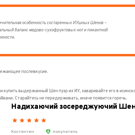
ичительная особенность состаренных ИУшных Шенов –
альный баланс медово-сухофруктовых нот и пикантной
чености.
вежающее послевкусие.
и купить выдержанный Шен пуэр из ИУ, заваривайте его в исинск
айвани. Старайтесь не передерживать, иначе появится горечь.
Надихаючий зосереджуючий Ше
Костянтин
покупатель