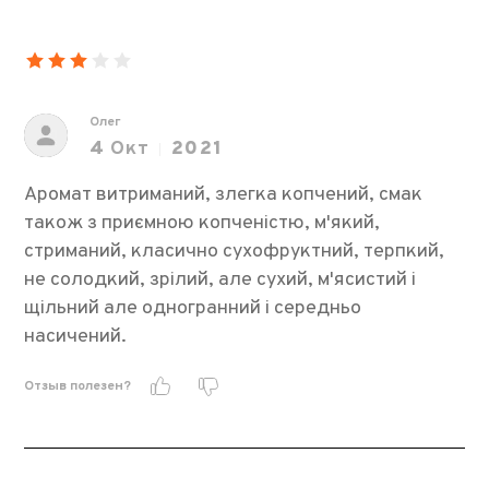
Олег
4
Окт
2021
Аромат витриманий, злегка копчений, смак
також з приємною копченістю, м'який,
стриманий, класично сухофруктний, терпкий,
не солодкий, зрілий, але сухий, м'ясистий і
щільний але одногранний і середньо
насичений.
Отзыв полезен?