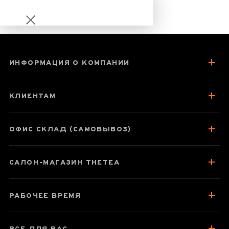
ИНФОРМАЦИЯ О КОМПАНИИ
Шен Пуэр
Журавль и Сосна
КЛИЕНТАМ
8613
ОФИС СКЛАД (САМОВЫВОЗ)
Паспорт товара
САЛОН-МАГАЗИН THETEA
О чае
Вкус, аромат, цвет
РАБОЧЕЕ ВРЕМЯ
Як заварювати
Отзывы чаеманов
2