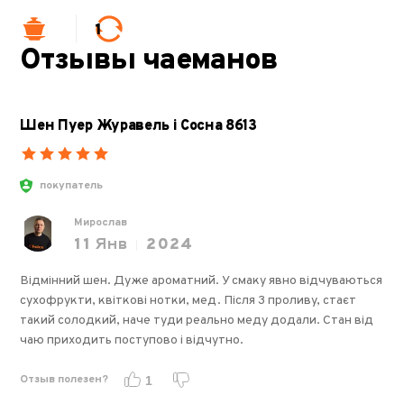
1
Отзывы чаеманов
Шен Пуер Журавель і Сосна 8613
покупатель
Мирослав
11
Янв
2024
Відмінний шен. Дуже ароматний. У смаку явно відчуваються
сухофрукти, квіткові нотки, мед. Після 3 проливу, стаєт
такий солодкий, наче туди реально меду додали. Стан від
чаю приходить поступово і відчутно.
Отзыв полезен?
1