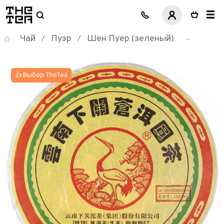
логотип
Чай
Пуэр
Шен Пуер (зеленый)
/
/
👍 Выбор TheTea