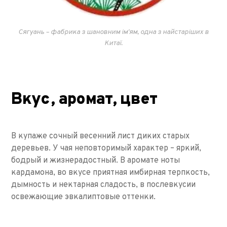
Сягуань – фабрика з шановним ім'ям, одна з найстаріших в
Китаї.
Вкус, аромат, цвет
В купаже сочный весенний лист диких старых
деревьев. У чая неповторимый характер – яркий,
бодрый и жизнерадостный. В аромате ноты
кардамона, во вкусе приятная имбирная терпкость,
дымность и нектарная сладость, в послевкусии
освежающие эвкалиптовые оттенки.