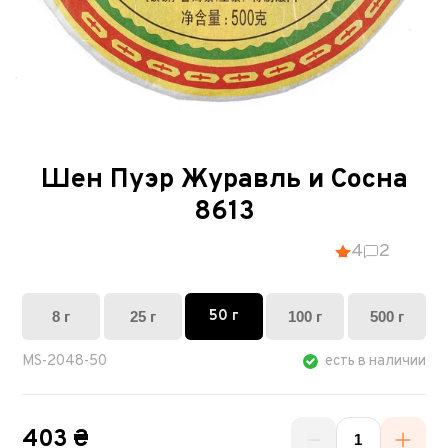
Шен Пуэр Журавль и Сосна
8613
4
2
50 г
8 г
25 г
100 г
500 г
MS-2048-50
есть в наличии
403 ₴