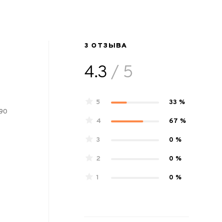
3 ОТЗЫВА
4.3
/ 5
5
33 %
 90
4
67 %
3
0 %
2
0 %
1
0 %