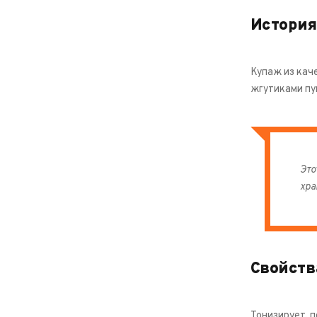
История
Купаж из кач
жгутиками пу
Это
хра
Свойств
Тонизирует, 