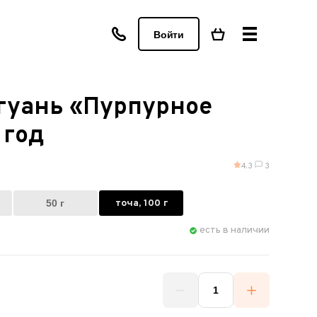
Войти
гуань «Пурпурное
 год
4.3
3
50 г
точа, 100 г
есть в наличии