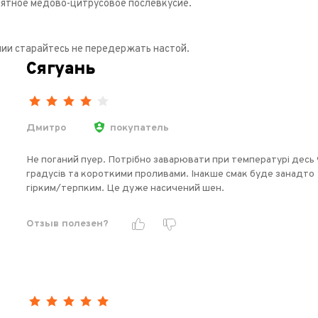
ятное медово-цитрусовое послевкусие.
ии старайтесь не передержать настой.
Сягуань
Дмитро
покупатель
Не поганий пуер. Потрібно заварювати при температурі десь
градусів та короткими проливами. Інакше смак буде занадто
гірким/терпким. Це дуже насичений шен.
Отзыв полезен?