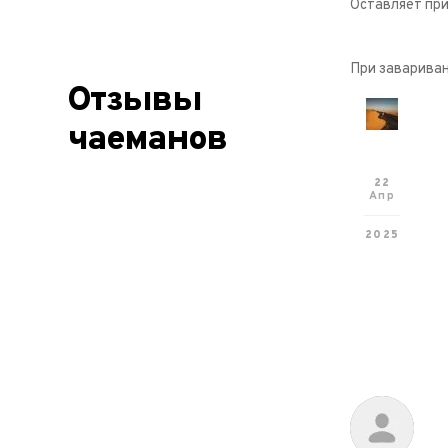
Оставляет при
При завариван
Отзывы
чаеманов
22
Апр
2025