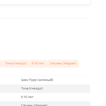
Точа (гнездо)
6-10 лет
Сягуань (Xiaguan)
Шен Пуер (зеленый)
Точа (гнездо)
6-10 лет
Сягуань (Xiaguan)