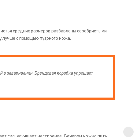
Листья средних размеров разбавлены серебристыми
у лучше с помощью пуэрного ножа.
й в заваривании. Брендовая коробка упрощает
ает сил, улучшает настроение. Вечером можно пить