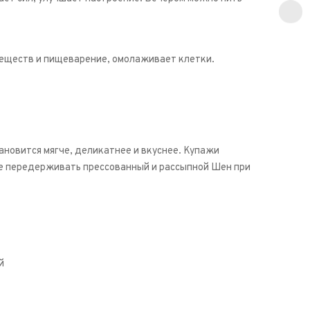
 веществ и пищеварение, омолаживает клетки.
тановится мягче, деликатнее и вкуснее. Купажи
не передерживать прессованный и рассыпной Шен при
й