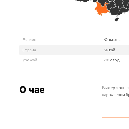
Регион
Юньнань
Страна
Китай
Урожай
2012 год
О чае
Выдержанный 
характером б