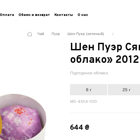
Оплата
Обмен и возврат
Контакты
О нас
Чай
Пуэр
Шен Пуер (зеленый)
Шен Пуэр Ся
облако» 2012
Пурпурное облако
8 г
25 г
MS-4014-100
644 ₴