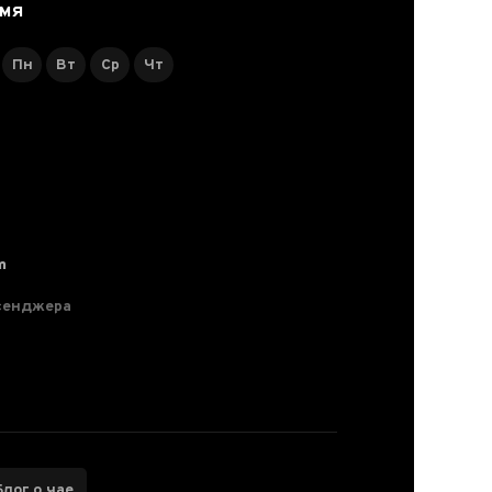
ЕМЯ
Пн
Вт
Ср
Чт
m
сенджера
Блог о чае