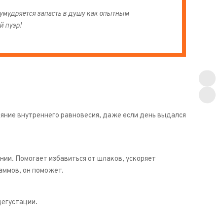
н умудряется запасть в душу как опытным
й пуэр!
тояние внутреннего равновесия, даже если день выдался
нии. Помогает избавиться от шлаков, ускоряет
аммов, он поможет.
дегустации.