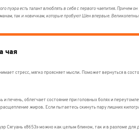
того пуэра есть талант влюблять в себя с первого чаепития. Причем о
манам, так и новичкам, которые пробуют Шен впервые. Великолепны
а чая
нимает стресс, мягко проясняет мысли. Поможет вернуться в сос
 и печень, облегчает состояние при головных болях и переутомле
 расщепление жиров. Если пытаетесь скинуть пару лишних килогр
эр Сягуань «8653» можно как целым блином, так и в разломе для 