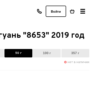
Войти
уань "8653" 2019 год
50 г
100 г
357 г
нет в наличии