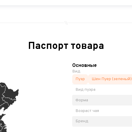
Паспорт товара
Основные
Вид
Пуэр
Шен Пуер (зеленый)
Вид пуэра
Форма
Возраст чая
Бренд