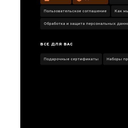
год
Пользовательское соглашение
Как м
Обработка и защита персональных дан
Паспорт товара
ВСЕ ДЛЯ ВАС
О чае
Вкус, аромат, цвет
Подарочные сертификаты
Наборы п
Отзывы чаеманов