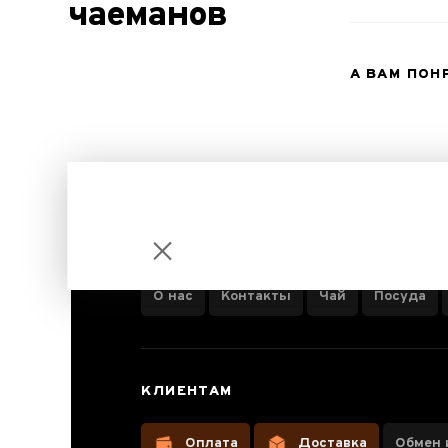
чаеманов
А ВАМ ПОН
ИНФОРМАЦИЯ О КОМПАНИИ
О нас
Контакты
Чай
Посуда
Шен Пуэр
КЛИЕНТАМ
Сягуань
"8653" 2019
Оплата
Доставка
Обмен 