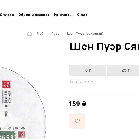
Оплата
Обмен и возврат
Контакты
О нас
Чай
Пуэр
Шен Пуер (зеленый)
Шен Пуэр Сяг
8 г
25 г
XG-8653-50
159 ₴