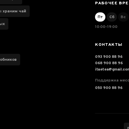
РАБОЧЕЕ ВР
ы храним чай
Пт
Сб
Вс
ных
10:00-19:00
КОНТАКТЫ
093 900 88 96
робников
068 900 88 96
itaetea@gmail.co
Поддержка мес
050 900 88 96