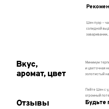
Рекоме
Шен пуэр – ча
солидной выд
заваривании, 
Вкус,
Минимум терпк
и цветочная н
аромат, цвет
золотистый на
Пейте Шен с у
огромный поте
Отзывы
Будьте 