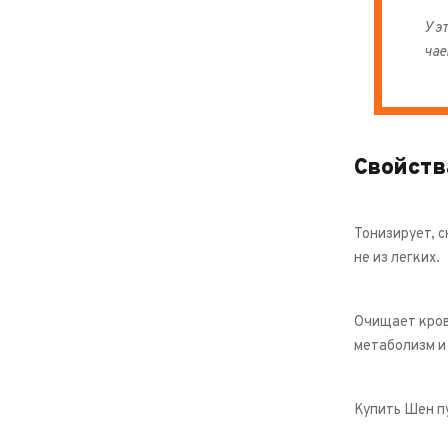
У э
чае
Свойств
Тонизирует, с
не из легких.
Очищает кровь
метаболизм и
Купить Шен пу