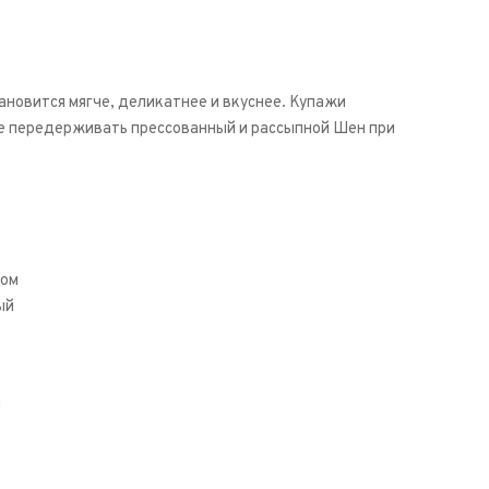
тановится мягче, деликатнее и вкуснее. Купажи
не передерживать прессованный и рассыпной Шен при
ком
ый
и