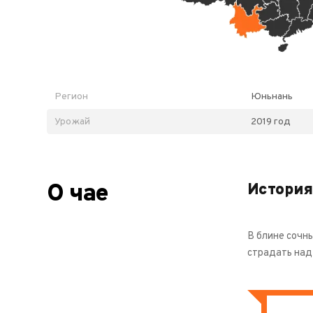
Регион
Юньнань
Урожай
2019 год
О чае
История
В блине сочны
страдать над