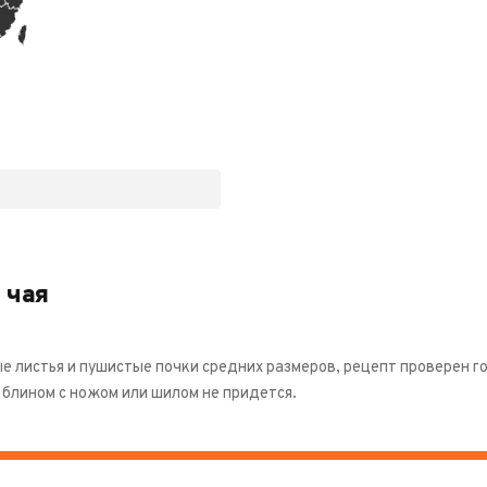
 чая
е листья и пушистые почки средних размеров, рецепт проверен го
 блином с ножом или шилом не придется.