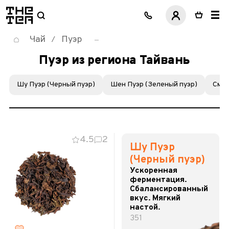
логотип
Чай
Пуэр
/
Пуэр из региона Тайвань
Шу Пуэр (Черный пуэр)
Шен Пуэр (Зеленый пуэр)
Смол
4.5
2
Шу Пуэр
(Черный пуэр)
Ускоренная
ферментация.
Сбалансированный
вкус. Мягкий
настой.
351