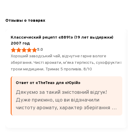
Отзывы о товарах
Классический рецепт «8891» (19 лет выдержки)
2007 год
5.0
Хороший заводський чай, відчутне гарне вологе
зберігання. Чисті аромати, мʼяка терпкість, сухофрукти і
трохи медицини. Тримає 5 проливів. 8/10
Ответ от «TheTea» для «Юрій»
Дякуємо за такий змістовний відгук!
Дуже приємно, що ви відзначили
чистоту аромату, характер зберігання та
баланс смаку. Саме за м'яку терпкість,
ноти сухофруктів і легкі відтінки
традиційної «медицини» цей чай