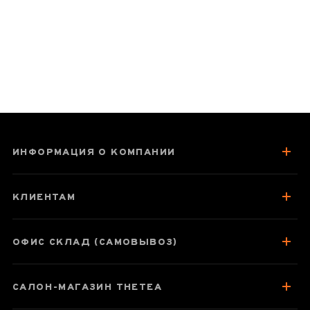
цінують багато поціновувачів. Бажаємо
вам ще багато приємних чаювань! 🍃
ИНФОРМАЦИЯ О КОМПАНИИ
КЛИЕНТАМ
ОФИС СКЛАД (САМОВЫВОЗ)
САЛОН-МАГАЗИН THETEA