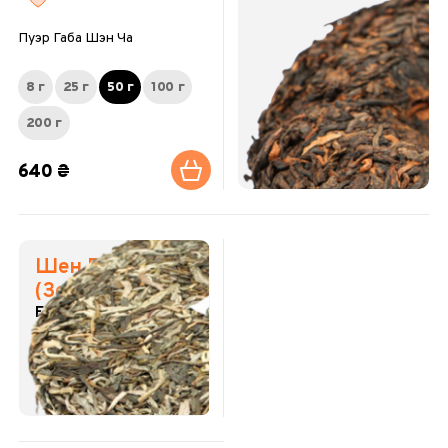
Пуэр Габа Шэн Ча
8 г
25 г
50 г
100 г
200 г
640 ₴
Шен Пуэр
(Зеленый пуэр)
Естественная
ферментация.
Вдохновляет.
Обновляет силы.
185