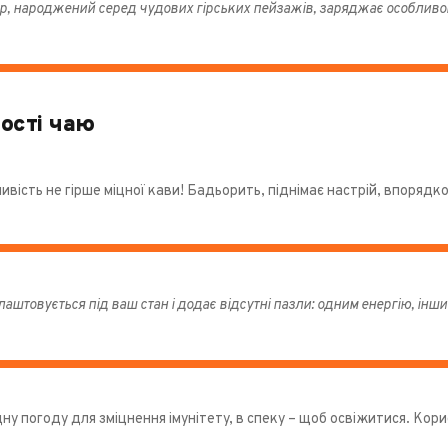
р, народжений серед чудових гірських пейзажів, заряджає особливо
ості чаю
ивість не гірше міцної кави! Бадьорить, піднімає настрій, впорядк
лаштовується під ваш стан і додає відсутні пазли: одним енергію, ін
ну погоду для зміцнення імунітету, в спеку – щоб освіжитися. Кори