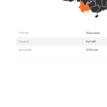
Регіон
Юньнань
Країна
Китай
Врожай
2016 рік