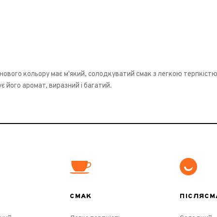
нового кольору має м'який, солодкуватий смак з легкою терпкістю
є його аромат, виразний і багатий.
СМАК
ПІСЛЯСМ