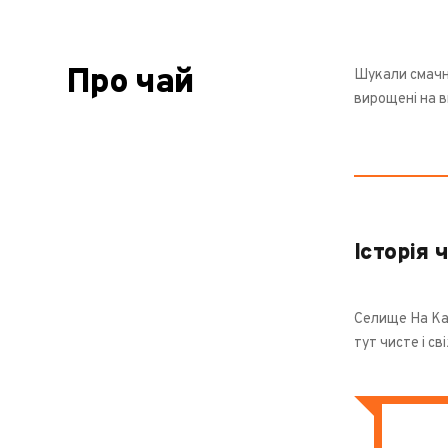
Про чай
Шукали смачни
вирощені на в
Історія 
Селище На Ка 
тут чисте і с