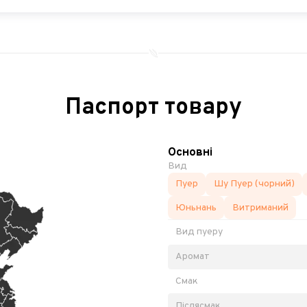
Паспорт товару
Основні
Вид
Пуер
Шу Пуер (чорний)
Юньнань
Витриманий
Вид пуеру
Аромат
Смак
Післясмак