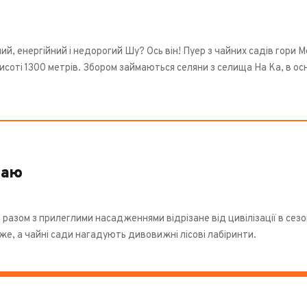
й, енергійний і недорогий Шу? Ось він! Пуер з чайних садів гори 
исоті 1300 метрів. Збором займаються селяни з селища На Ка, в ос
чаю
разом з прилеглими насадженнями відрізане від цивілізації в сез
віже, а чайні сади нагадують дивовижні лісові лабіринти.