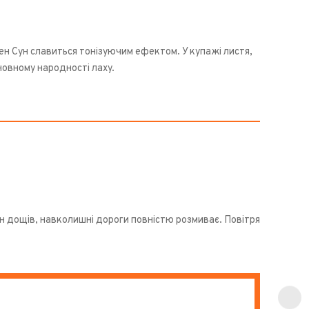
Мен Сун славиться тонізуючим ефектом. У купажі листя,
новному народності лаху.
он дощів, навколишні дороги повністю розмиває. Повітря