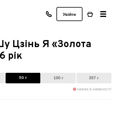
Увійти
у Цзінь Я «Золота
6 рік
50 г
100 г
357 г
немає в наявності