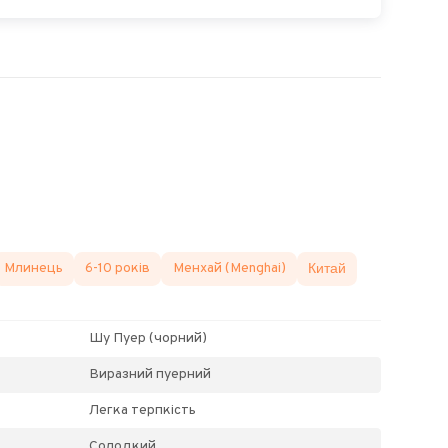
Млинець
6-10 років
Менхай (Menghai)
Китай
Шу Пуер (чорний)
Виразний пуерний
Легка терпкість
Солодкий