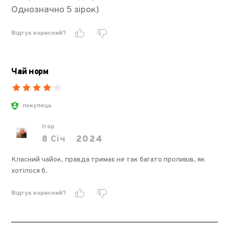
Однозначно 5 зірок)
Відгук корисний?
Чай норм
покупець
Ігор
8
Січ
2024
Класний чайок, правда тримає не так багато проливів, як
хотілося б.
Відгук корисний?