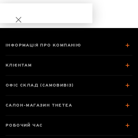
ІНФОРМАЦІЯ ПРО КОМПАНІЮ
Шу Пуер Чжун
Ча «Червона
КЛІЄНТАМ
печатка» (CNNP)
2008 рік
ОФІС СКЛАД (САМОВИВІЗ)
САЛОН-МАГАЗИН THETEA
Паспорт товару
Про чай
РОБОЧИЙ ЧАС
Смак, аромат, колір