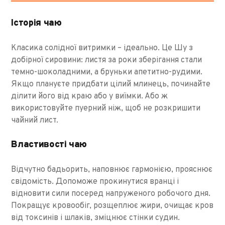
Історія чаю
Класика солідної витримки – ідеально. Це Шу з
добірної сировини: листя за роки зберігання стали
темно-шоколадними, а бруньки апетитно-рудими.
Якщо плануєте придбати цілий млинець, починайте
ділити його від краю або у виїмки. Або ж
використовуйте пуерний ніж, щоб не розкришити
чайний лист.
Властивості чаю
Відчутно бадьорить, наповнює гармонією, прояснює
свідомість. Допоможе прокинутися вранці і
відновити сили посеред напруженого робочого дня.
Покращує кровообіг, розщеплює жири, очищає кров
від токсинів і шлаків, зміцнює стінки судин.