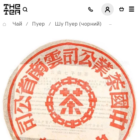
логотип
Чай
Пуер
Шу Пуер (чорний)
/
/