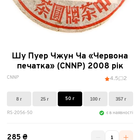
Шу Пуер Чжун Ча «Червона
печатка» (CNNP) 2008 рік
CNNP
4.5
2
50 г
8 г
25 г
100 г
357 г
RS-2056-50
є в наявності
285 ₴