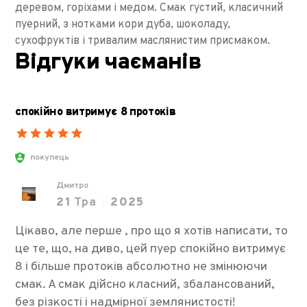
деревом, горіхами і медом. Смак густий, класичний
пуерний, з нотками кори дуба, шоколаду,
сухофруктів і тривалим маслянистим присмаком.
Відгуки чаєманів
спокійно витримує 8 протоків
покупець
Дмитро
21
Тра
2025
Цікаво, але перше , про що я хотів написати, то
це те, що, на диво, цей пуер спокійно витримує
8 і більше протоків абсолютно не змінюючи
смак. А смак дійсно класний, збалансований,
без різкості і надмірної землянистості!