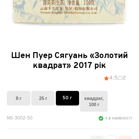
Шен Пуер Сягуань «Золотий
квадрат» 2017 рік
4.5
2
50 г
8 г
25 г
квадрат,
100 г
MS-3002-50
є в наявності