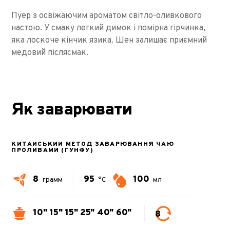
Пуер з освіжаючим ароматом світло-оливкового
настою. У смаку легкий димок і помірна гірчинка,
яка лоскоче кінчик язика. Шен залишає приємний
медовий післясмак.
Як заварювати
КИТАЙСЬКИЙ МЕТОД ЗАВАРЮВАННЯ ЧАЮ
ПРОЛИВАМИ (ГУНФУ)
8
95
100
грамм
°C
мл
10"
15"
15"
25"
40"
60"
8