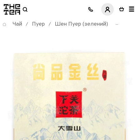
логотип
Чай
Пуер
Шен Пуер (зелений)
/
/