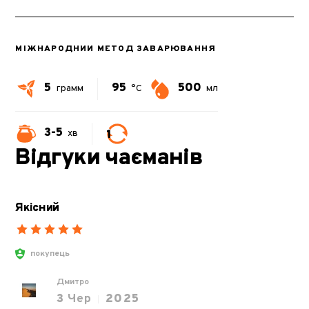
МІЖНАРОДНИЙ МЕТОД ЗАВАРЮВАННЯ
5
95
500
грамм
°C
мл
3-5
1
хв
Відгуки чаєманів
Якісний
покупець
Дмитро
3
Чер
2025