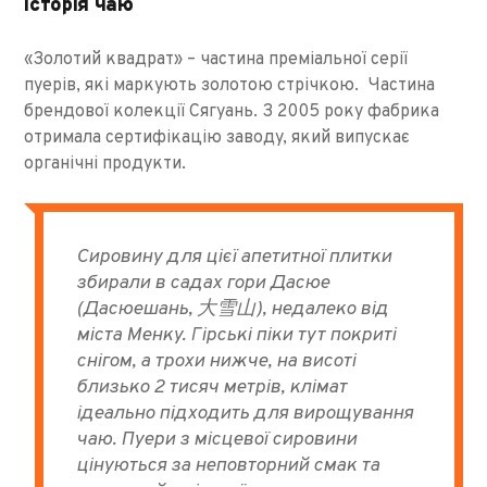
Історія чаю
«Золотий квадрат» – частина преміальної серії
пуерів, які маркують золотою стрічкою. Частина
брендової колекції Сягуань. З 2005 року фабрика
отримала сертифікацію заводу, який випускає
органічні продукти.
Сировину для цієї апетитної плитки
збирали в садах гори Дасюе
(Дасюешань, 大雪山), недалеко від
міста Менку. Гірські піки тут покриті
снігом, а трохи нижче, на висоті
близько 2 тисяч метрів, клімат
ідеально підходить для вирощування
чаю. Пуери з місцевої сировини
цінуються за неповторний смак та