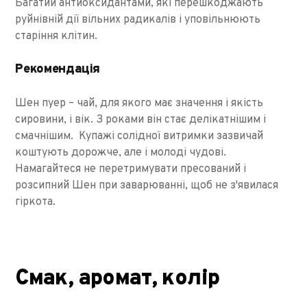
Багатий антиоксидантами, які перешкоджають
руйнівній дії вільних радикалів і уповільнюють
старіння клітин.
Рекомендація
Шен пуер – чай, для якого має значення і якість
сировини, і вік. З роками він стає делікатнішим і
смачнішим. Купажі солідної витримки зазвичай
коштують дорожче, але і молоді чудові.
Намагайтеся не перетримувати пресований і
розсипний Шен при заварюванні, щоб не з'явилася
гіркота.
Смак, аромат, колір