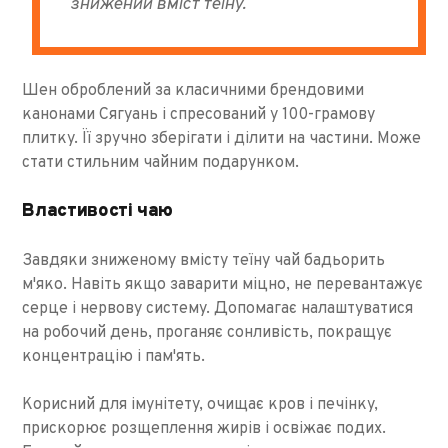
знижений вміст теїну.
Шен оброблений за класичними брендовими
канонами Сягуань і спресований у 100-грамову
плитку. Її зручно зберігати і ділити на частини. Може
стати стильним чайним подарунком.
Властивості чаю
Завдяки зниженому вмісту теїну чай бадьорить
м'яко. Навіть якщо заварити міцно, не перевантажує
серце і нервову систему. Допомагає налаштуватися
на робочий день, проганяє сонливість, покращує
концентрацію і пам'ять.
Корисний для імунітету, очищає кров і печінку,
прискорює розщеплення жирів і освіжає подих.