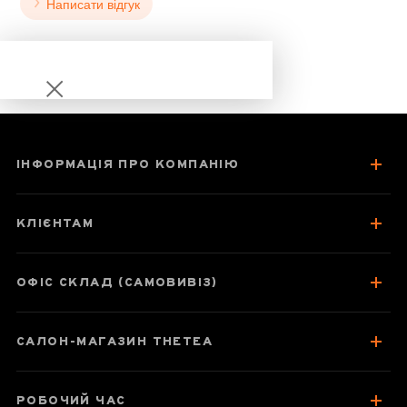
Написати відгук
ІНФОРМАЦІЯ ПРО КОМПАНІЮ
Шен Пуер
Сягуань
КЛІЄНТАМ
«Золотий
квадрат» 2017 рік
ОФІС СКЛАД (САМОВИВІЗ)
САЛОН-МАГАЗИН THETEA
Паспорт товару
Про чай
РОБОЧИЙ ЧАС