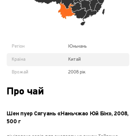
Регіон
Юньнань
Країна
Китай
Врожай
2008 рік
Про чай
Шен пуер Сягуань «Наньчжао Юй Бін», 2008,
500 г