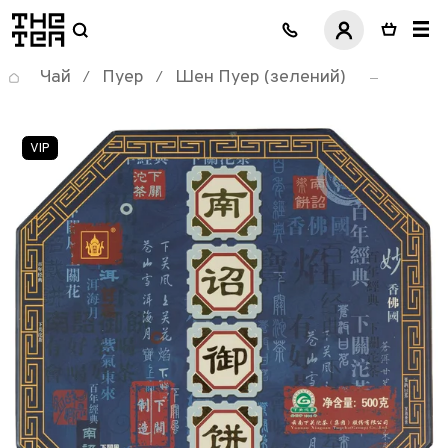
логотип
Чай
Пуер
Шен Пуер (зелений)
/
/
VIP