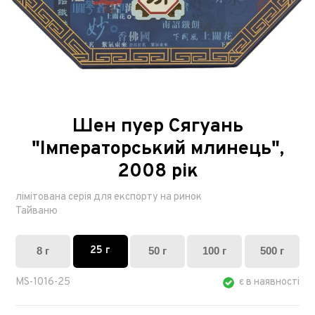
Шен пуер Сягуань
"Імператорський млинець",
2008 рік
лімітована серія для експорту на ринок
Тайваню
25 г
8 г
50 г
100 г
500 г
MS-1016-25
є в наявності