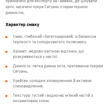
призначені для експорту на Тайвань, де цінували
зрілі, насичені пуери Сягуань з характерною
димністю.
Характер смаку
Смак: глибокий і багатошаровий, із балансом
терпкості та солодкуватого післясмаку.
Аромат: медово-квіткові відтінки, що
розкриваються у настої.
Димність: легка димна нота, притаманна пуерам
Сягуань.
Хуейган: солодке «повернення» й активне
слиновиділення.
Текстура: густий і водночас м’який настій з
оксамитовим тілом.