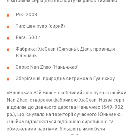
лімітована серія для експорту на ринок Тайваню
Рік: 2008
Тип: шен пуер (сирий)
Вага: 500 г
Фабрика: XiaGuan (Сягуань), Далі, провінція
Юньнань
Серія: Nan Zhao (Наньчжао)
Зберігання: природна витримка в Гуанчжоу
«Наньчжао Юй Бін» — особливий шен пуер із лінійки
Nan Zhao, створеної фабрикою XiaGuan. Назва серії
відсилає до давнього царства Наньчжао (649–902
рр.), що існувало на території сучасного Юньнаню.
Лінійка відрізняється відбірною сировиною та
обмеженими партіями, більшість яких були