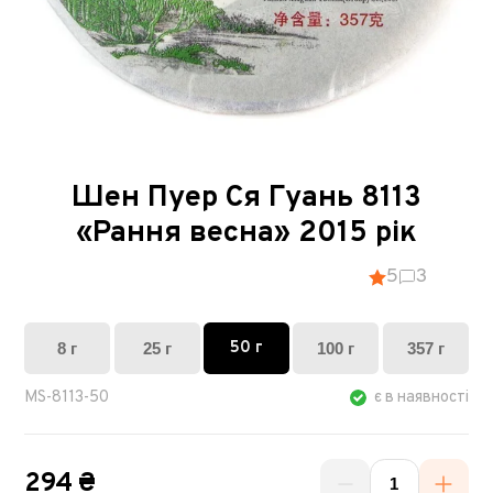
Шен Пуер Ся Гуань 8113
«Рання весна» 2015 рік
5
3
50 г
8 г
25 г
100 г
357 г
MS-8113-50
є в наявності
294 ₴