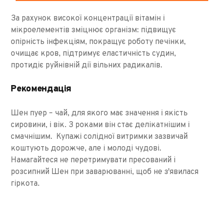
За рахунок високої концентрації вітамін і
мікроелементів зміцнює організм: підвищує
опірність інфекціям, покращує роботу печінки,
очищає кров, підтримує еластичність судин,
протидіє руйнівній дії вільних радикалів.
Рекомендація
Шен пуер – чай, для якого має значення і якість
сировини, і вік. З роками він стає делікатнішим і
смачнішим. Купажі солідної витримки зазвичай
коштують дорожче, але і молоді чудові.
Намагайтеся не перетримувати пресований і
розсипний Шен при заварюванні, щоб не з'явилася
гіркота.