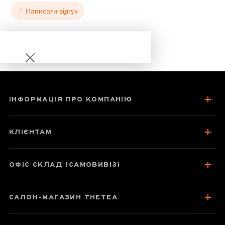
Написати відгук
ІНФОРМАЦІЯ ПРО КОМПАНІЮ
Шен Пуер Ся
Гуань 8113
КЛІЄНТАМ
«Рання весна»
2015 рік
ОФІС СКЛАД (САМОВИВІЗ)
САЛОН-МАГАЗИН THETEA
Паспорт товару
Про чай