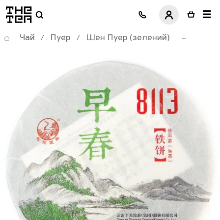
логотип
Чай
Пуер
Шен Пуер (зелений)
/
/