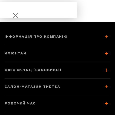
ІНФОРМАЦІЯ ПРО КОМПАНІЮ
Набір пробників
Шен пуера
КЛІЄНТАМ
"Пуерний бум"
ОФІС СКЛАД (САМОВИВІЗ)
Паспорт набору
САЛОН-МАГАЗИН THETEA
Про чай
Смак, аромат, колір
РОБОЧИЙ ЧАС
Відгуки чаєманів
2