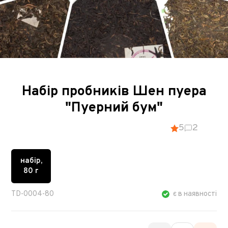
Набір пробників Шен пуера
"Пуерний бум"
5
2
набір,
80 г
TD-0004-80
є в наявності