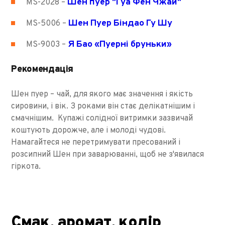
Шен пуер "Гуа Фен Чжай"
MS-2028 –
Шен Пуер Біндао Гу Шу
MS-5006 –
Я Бао «Пуерні бруньки»
MS-9003 –
Рекомендація
Шен пуер – чай, для якого має значення і якість
сировини, і вік. З роками він стає делікатнішим і
смачнішим. Купажі солідної витримки зазвичай
коштують дорожче, але і молоді чудові.
Намагайтеся не перетримувати пресований і
розсипний Шен при заварюванні, щоб не з'явилася
гіркота.
Смак, аромат, колір