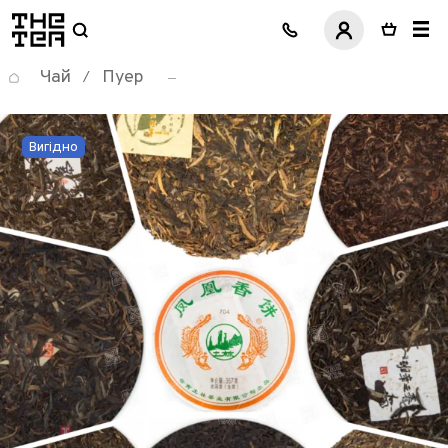
логотип
Чай
Пуер
/
Вигідно