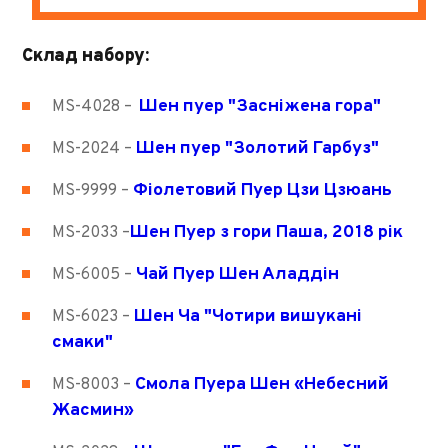
Склад набору:
Шен пуер "Засніжена гора"
MS-4028
–
Шен пуер "Золотий Гарбуз"
MS-2024 –
Фіолетовий Пуер Цзи Цзюань
MS-9999 –
Шен Пуер з гори Паша, 2018 рік
MS-2033 –
Чай Пуер Шен Аладдін
MS-6005 –
Шен Ча
"Чотири вишукані
MS-6023 –
смаки"
Смола Пуера Шен «Небесний
MS-8003 –
Жасмин»