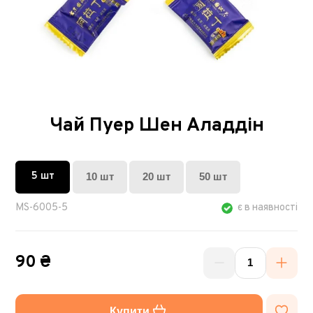
Чай Пуер Шен Аладдін
5 шт
10 шт
20 шт
50 шт
MS-6005-5
є в наявності
90 ₴
Купити