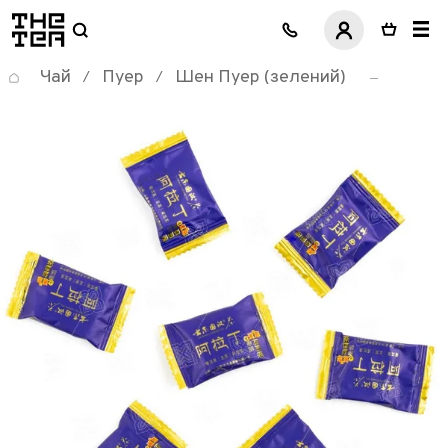
логотип
Чай
Пуер
Шен Пуер (зелений)
/
/