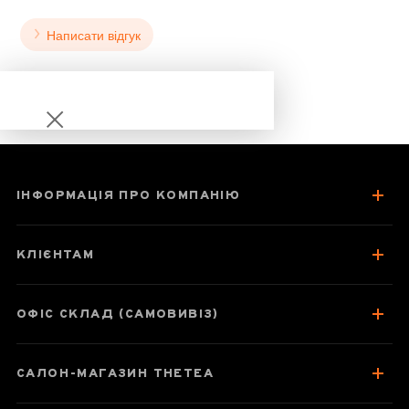
Написати відгук
ІНФОРМАЦІЯ ПРО КОМПАНІЮ
Чай Пуер Шен
Аладдін
КЛІЄНТАМ
ОФІС СКЛАД (САМОВИВІЗ)
Паспорт товару
САЛОН-МАГАЗИН THETEA
Про чай