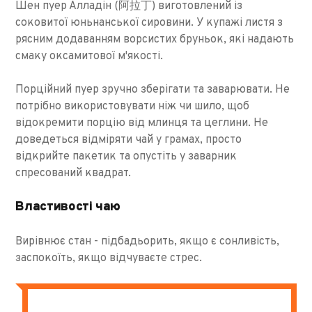
Шен пуер Алладін (阿拉丁) виготовлений із
соковитої юньнанської сировини. У купажі листя з
рясним додаванням ворсистих бруньок, які надають
смаку оксамитової м'якості.
Порційний пуер зручно зберігати та заварювати. Не
потрібно використовувати ніж чи шило, щоб
відокремити порцію від млинця та цеглини. Не
доведеться відміряти чай у грамах, просто
відкрийте пакетик та опустіть у заварник
спресований квадрат.
Властивості чаю
Вирівнює стан - підбадьорить, якщо є сонливість,
заспокоїть, якщо відчуваєте стрес.