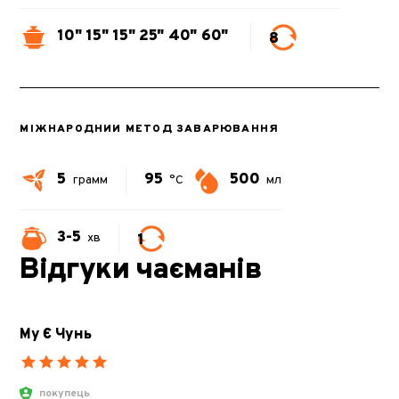
10"
15"
15"
25"
40"
60"
8
МІЖНАРОДНИЙ МЕТОД ЗАВАРЮВАННЯ
5
95
500
грамм
°C
мл
3-5
1
хв
Відгуки чаєманів
Му Є Чунь
покупець