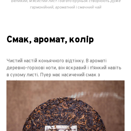
Великий, м'ясистий лист і багато бруньок створюють дуже
гармонійний, ароматний і смачний чай
Смак, аромат, колір
Чистий настій коньячного відтінку. В ароматі
деревно-горіхові ноти, він яскравий і п'янкий навіть
в сухому листі. Пуер має насичений смак з
відтінками шоколаду, чорносливу і сухого лісу.
Післясмак освіжаюче-медовий.