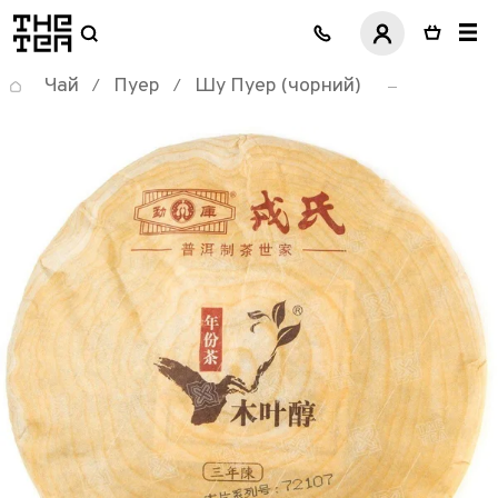
логотип
Чай
Пуер
Шу Пуер (чорний)
/
/