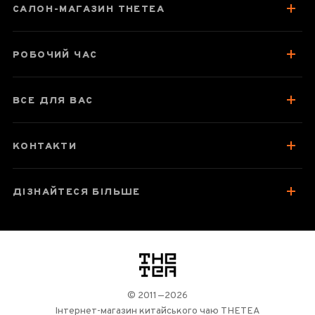
САЛОН-МАГАЗИН THETEA
Про чай
Смак, аромат, колір
РОБОЧИЙ ЧАС
Як заварювати
Відгуки чаєманів
6
ВСЕ ДЛЯ ВАС
КОНТАКТИ
ДІЗНАЙТЕСЯ БІЛЬШЕ
логотип
© 2011—2026
Інтернет-магазин китайського чаю THETEA