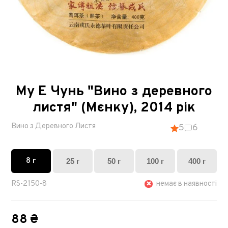
Му Е Чунь "Вино з деревного
листя" (Мєнку), 2014 рік
Вино з Деревного Листя
5
6
8 г
25 г
50 г
100 г
400 г
RS-2150-8
немає в наявності
88 ₴