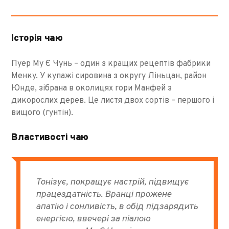
Історія чаю
Пуер Му Є Чунь – один з кращих рецептів фабрики
Менку. У купажі сировина з округу Ліньцан, район
Юнде, зібрана в околицях гори Манфей з
дикорослих дерев. Це листя двох сортів – першого і
вищого (гунтін).
Властивості чаю
Тонізує, покращує настрій, підвищує
працездатність. Вранці прожене
апатію і сонливість, в обід підзарядить
енергією, ввечері за піалою